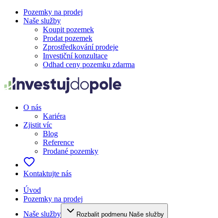
Pozemky na prodej
Naše služby
Koupit pozemek
Prodat pozemek
Zprostředkování prodeje
Investiční konzultace
Odhad ceny pozemku zdarma
O nás
Kariéra
Zjistit víc
Blog
Reference
Prodané pozemky
Kontaktujte nás
Úvod
Pozemky na prodej
Naše služby
Rozbalit podmenu Naše služby