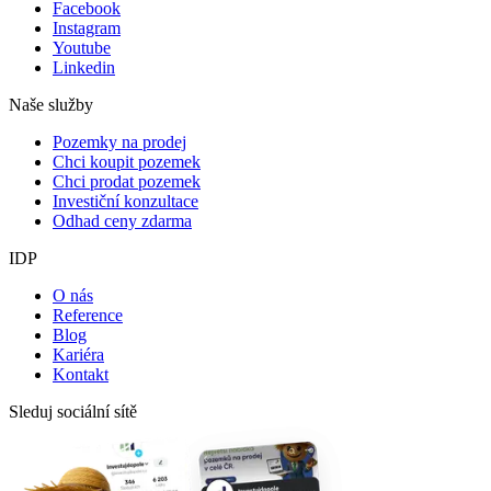
Facebook
Instagram
Youtube
Linkedin
Naše služby
Pozemky na prodej
Chci koupit pozemek
Chci prodat pozemek
Investiční konzultace
Odhad ceny zdarma
IDP
O nás
Reference
Blog
Kariéra
Kontakt
Sleduj sociální sítě