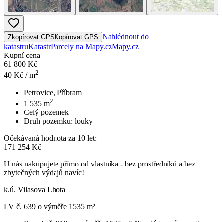
Nahlédnout do
Zkopírovat GPS
Kopírovat GPS
katastru
Katastr
Parcely na Mapy.cz
Mapy.cz
Kupní cena
61 800 Kč
2
40
Kč / m
Petrovice, Příbram
2
1 535
m
Celý pozemek
Druh pozemku:
louky
Očekávaná hodnota za 10 let:
171 254 Kč
U nás nakupujete přímo od vlastníka - bez prostředníků a bez
zbytečných výdajů navíc!
k.ú. Vilasova Lhota
LV č. 639 o výměře 1535 m²