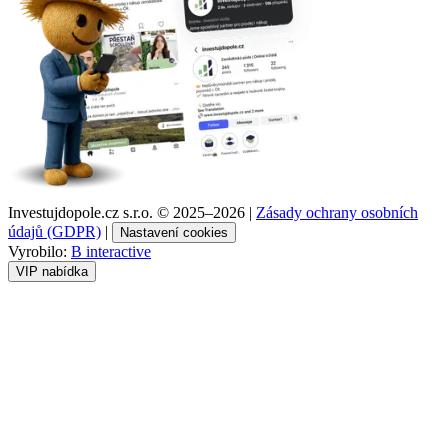
Investujdopole.cz s.r.o. ©
2025–2026
|
Zásady ochrany osobních
údajů (GDPR)
|
Nastavení cookies
Vyrobilo:
B interactive
VIP nabídka