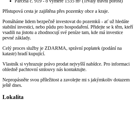
Parcela č. 919 - o výměře 1535 m² (Trvalý travní porost)
Přístupová cesta je zajištěna přes pozemky obce a kraje.
Pomáháme lidem bezpečně investovat do pozemků - ať už hledáte
stabilní investici, nebo půdu pro hospodaření. Přidejte se k těm, kteří
vsadili na jistotu a zhodnocují své peníze tam, kde má investice
pevné základy.
Celý proces služby je ZDARMA, správní poplatek (podání na
katastr) hradí kupující.
Vlastník si vyhrazuje právo prodat nejvyšší nabídce. Pro informaci
ohledně pachtovní smlouvy nás kontaktujte.
Nepropásněte svou příležitost a zavolejte mi s jakýmkoliv dotazem
ještě dnes.
Lokalita