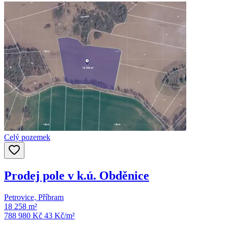
Celý pozemek
Prodej pole v k.ú. Obděnice
Petrovice, Příbram
18 258 m²
788 980 Kč
43
Kč/m²