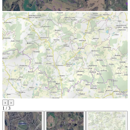
‹
›
1
/
3