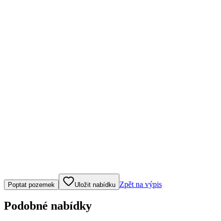
Klepněte nebo klikněte pro ovládání mapy
Zpět na výpis
Poptat pozemek
Uložit nabídku
Podobné nabídky