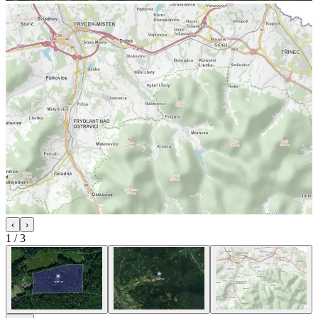
‹
›
1
/
3