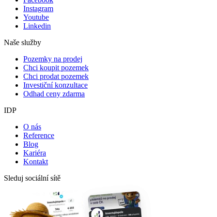
Instagram
Youtube
Linkedin
Naše služby
Pozemky na prodej
Chci koupit pozemek
Chci prodat pozemek
Investiční konzultace
Odhad ceny zdarma
IDP
O nás
Reference
Blog
Kariéra
Kontakt
Sleduj sociální sítě