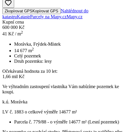
Nahlédnout do
Zkopírovat GPS
Kopírovat GPS
katastru
Katastr
Parcely na Mapy.cz
Mapy.cz
Kupní cena
600 000 Kč
2
41
Kč / m
Morávka, Frýdek-Místek
2
14 677
m
Celý pozemek
Druh pozemku:
lesy
Očekávaná hodnota za 10 let:
1,66 mil Kč
Ve výhradním zastoupení vlastníka Vám nabízíme pozemek ke
koupi.
k.ú. Morávka
LV č. 1883 o celkové výměře 14677 m²
Parcela č. 779/88 - o výměře 14677 m² (Lesní pozemek)
Na pozemku se nachází studna. Přístupová cesta je zajištěna přes