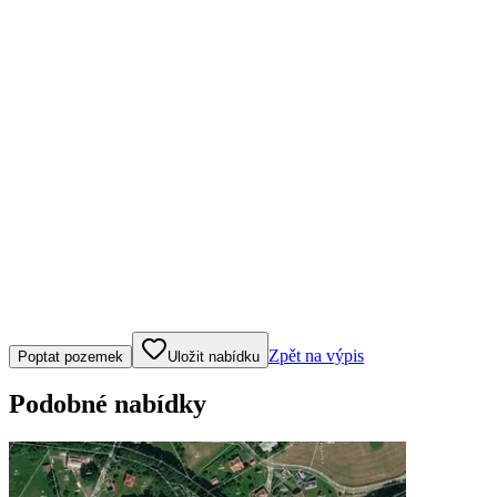
Klepněte nebo klikněte pro ovládání mapy
Zpět na výpis
Poptat pozemek
Uložit nabídku
Podobné nabídky