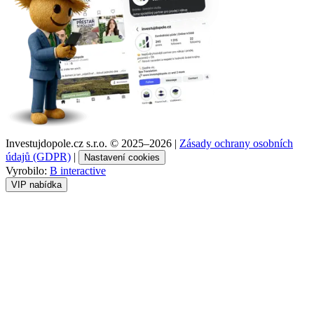
Investujdopole.cz s.r.o. ©
2025–2026
|
Zásady ochrany osobních
údajů (GDPR)
|
Nastavení cookies
Vyrobilo:
B interactive
VIP nabídka