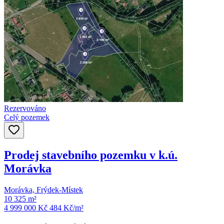
Rezervováno
Celý pozemek
Prodej stavebního pozemku v k.ú.
Morávka
Morávka, Frýdek-Místek
10 325 m²
4 999 000 Kč
484
Kč/m²