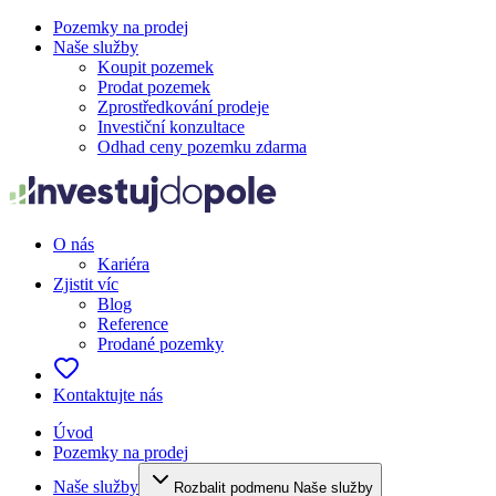
Pozemky na prodej
Naše služby
Koupit pozemek
Prodat pozemek
Zprostředkování prodeje
Investiční konzultace
Odhad ceny pozemku zdarma
O nás
Kariéra
Zjistit víc
Blog
Reference
Prodané pozemky
Kontaktujte nás
Úvod
Pozemky na prodej
Naše služby
Rozbalit podmenu Naše služby