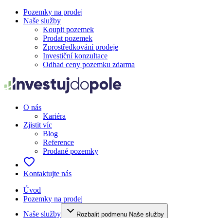
Pozemky na prodej
Naše služby
Koupit pozemek
Prodat pozemek
Zprostředkování prodeje
Investiční konzultace
Odhad ceny pozemku zdarma
O nás
Kariéra
Zjistit víc
Blog
Reference
Prodané pozemky
Kontaktujte nás
Úvod
Pozemky na prodej
Naše služby
Rozbalit podmenu Naše služby