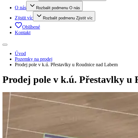
O nás
Rozbalit podmenu O nás
Zjistit víc
Rozbalit podmenu Zjistit víc
Oblíbené
Kontakt
Úvod
Pozemky na prodej
Prodej pole v k.ú. Přestavlky u Roudnice nad Labem
Prodej pole v k.ú. Přestavlky 