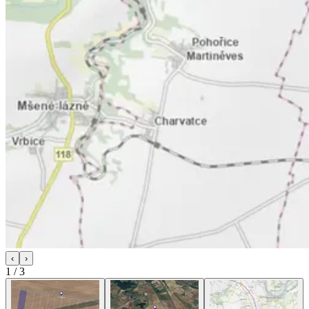
‹
›
1
/
3