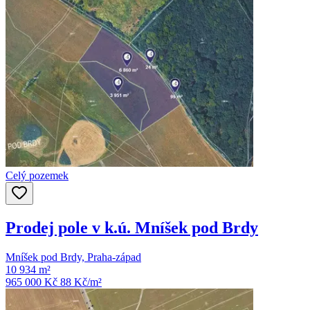
Celý pozemek
Prodej pole v k.ú. Mníšek pod Brdy
Mníšek pod Brdy, Praha-západ
10 934 m²
965 000 Kč
88
Kč/m²