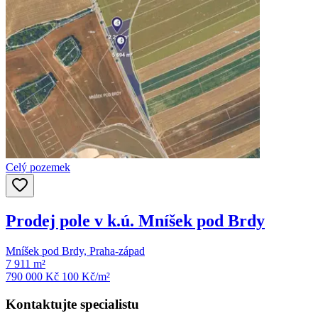
Celý pozemek
Prodej pole v k.ú. Mníšek pod Brdy
Mníšek pod Brdy, Praha-západ
7 911 m²
790 000 Kč
100
Kč/m²
Kontaktujte specialistu