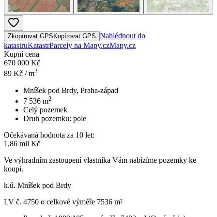
Nahlédnout do
Zkopírovat GPS
Kopírovat GPS
katastru
Katastr
Parcely na Mapy.cz
Mapy.cz
Kupní cena
670 000 Kč
2
89
Kč / m
Mníšek pod Brdy, Praha-západ
2
7 536
m
Celý pozemek
Druh pozemku:
pole
Očekávaná hodnota za 10 let:
1,86 mil Kč
Ve výhradním zastoupení vlastníka Vám nabízíme pozemky ke
koupi.
k.ú. Mníšek pod Brdy
LV č. 4750 o celkové výměře 7536 m²