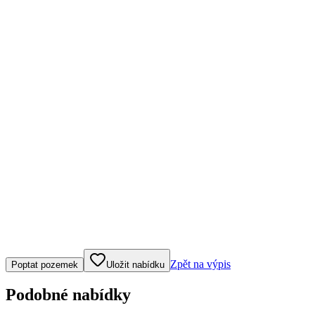
Klepněte nebo klikněte pro ovládání mapy
Zpět na výpis
Poptat pozemek
Uložit nabídku
Podobné nabídky