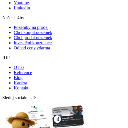
Youtube
Linkedin
Naše služby
Pozemky na prodej
Chci koupit pozemek
Chci prodat pozemek
Investiční konzultace
Odhad ceny zdarma
IDP
O nás
Reference
Blog
Kariéra
Kontakt
Sleduj sociální sítě