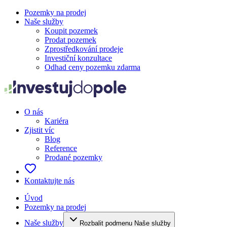
Pozemky na prodej
Naše služby
Koupit pozemek
Prodat pozemek
Zprostředkování prodeje
Investiční konzultace
Odhad ceny pozemku zdarma
O nás
Kariéra
Zjistit víc
Blog
Reference
Prodané pozemky
Kontaktujte nás
Úvod
Pozemky na prodej
Naše služby
Rozbalit podmenu Naše služby