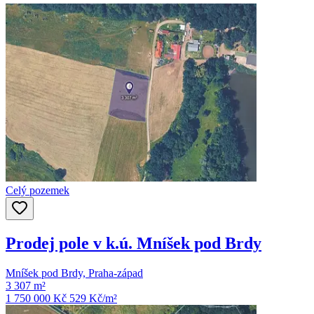
Celý pozemek
Prodej pole v k.ú. Mníšek pod Brdy
Mníšek pod Brdy, Praha-západ
3 307 m²
1 750 000 Kč
529
Kč/m²