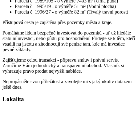
Parcela č. 1989/105 - o výměře 7403 m² (Orná půda)
Parcela č. 1995/19 - o výměře 51 m² (Vodní plocha)
Parcela č. 1996/27 - o výměře 82 m² (Trvalý travní porost)
Přístupová cesta je zajištěna přes pozemky města a kraje.
Pomáháme lidem bezpečně investovat do pozemků - ať už hledáte
stabilní investici, nebo půdu pro hospodaření. Přidejte se k těm, kteří
vsadili na jistotu a zhodnocují své peníze tam, kde má investice
pevné základy.
Zajišťujeme celou transakci - přípravu smluv i právní servis.
Zaručíme Vám jednoduchý a transparentní obchod. Vlastník si
vyhrazuje právo prodat nejvyšší nabídce.
Nepropásněte svou příležitost a zavolejte mi s jakýmkoliv dotazem
ještě dnes.
Lokalita