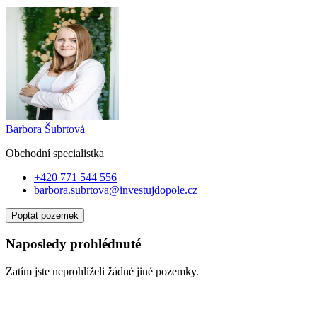
Barbora Šubrtová
Obchodní specialist
ka
+420 771 544 556
barbora.subrtova@investujdopole.cz
Poptat pozemek
Naposledy prohlédnuté
Zatím jste neprohlíželi žádné jiné pozemky.