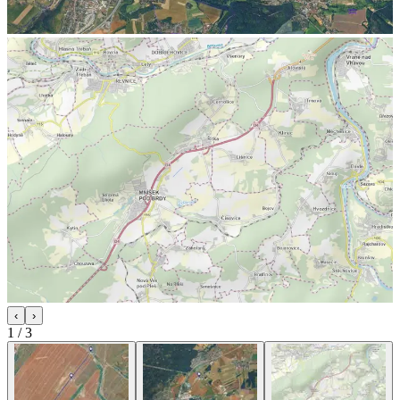
‹
›
1
/
3