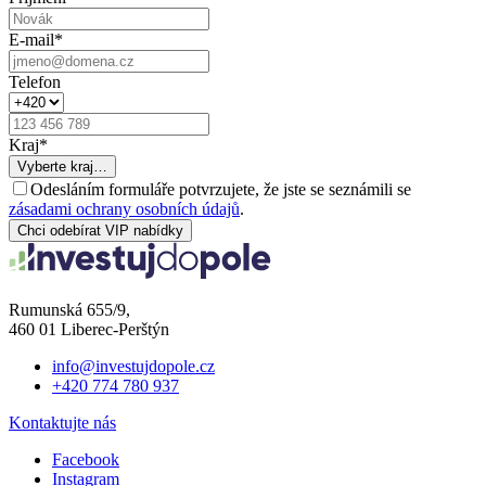
E-mail
*
Telefon
Kraj
*
Vyberte kraj…
Odesláním formuláře potvrzujete, že jste se seznámili se
zásadami ochrany osobních údajů
.
Chci odebírat VIP nabídky
Rumunská 655/9,
460 01 Liberec-Perštýn
info@investujdopole.cz
+420 774 780 937
Kontaktujte nás
Facebook
Instagram