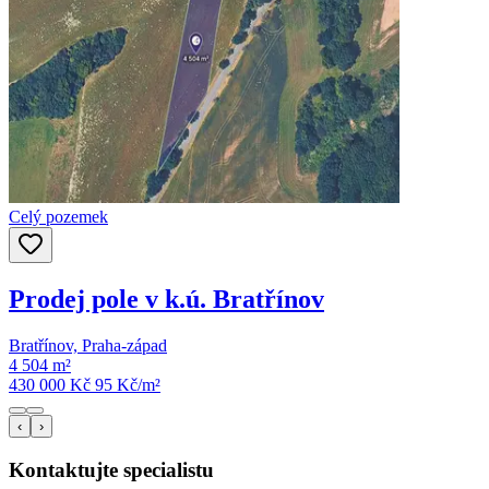
Celý pozemek
Prodej pole v k.ú. Bratřínov
Bratřínov, Praha-západ
4 504 m²
430 000 Kč
95
Kč/m²
‹
›
Kontaktujte specialistu