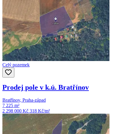
Celý pozemek
Prodej pole v k.ú. Bratřínov
Bratřínov, Praha-západ
7 225 m²
2 298 000 Kč
318
Kč/m²