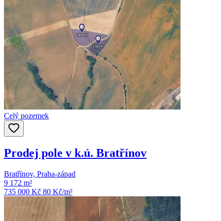
Celý pozemek
Prodej pole v k.ú. Bratřínov
Bratřínov, Praha-západ
9 172 m²
735 000 Kč
80
Kč/m²