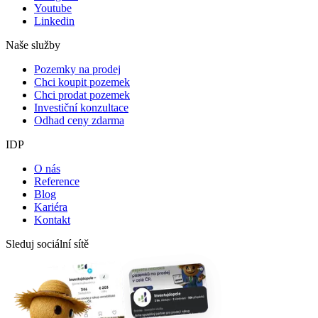
Youtube
Linkedin
Naše služby
Pozemky na prodej
Chci koupit pozemek
Chci prodat pozemek
Investiční konzultace
Odhad ceny zdarma
IDP
O nás
Reference
Blog
Kariéra
Kontakt
Sleduj sociální sítě