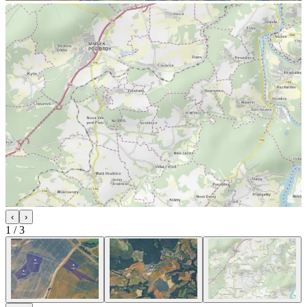
‹
›
1
/
3