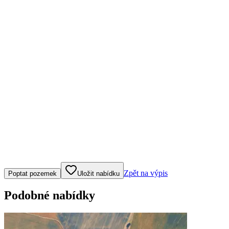
Klepněte nebo klikněte pro ovládání mapy
Zpět na výpis
Poptat pozemek
Uložit nabídku
Podobné nabídky