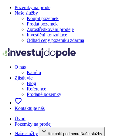
Pozemky na prodej
Naše služby
Koupit pozemek
Prodat pozemek
Zprostředkování prodeje
Investiční konzultace
Odhad ceny pozemku zdarma
O nás
Kariéra
Zjistit víc
Blog
Reference
Prodané pozemky
Kontaktujte nás
Úvod
Pozemky na prodej
Naše služby
Rozbalit podmenu Naše služby