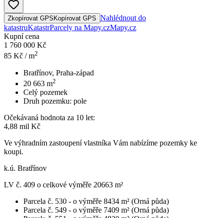
Nahlédnout do
Zkopírovat GPS
Kopírovat GPS
katastru
Katastr
Parcely na Mapy.cz
Mapy.cz
Kupní cena
1 760 000 Kč
2
85
Kč / m
Bratřínov, Praha-západ
2
20 663
m
Celý pozemek
Druh pozemku:
pole
Očekávaná hodnota za 10 let:
4,88 mil Kč
Ve výhradním zastoupení vlastníka Vám nabízíme pozemky ke
koupi.
k.ú. Bratřínov
LV č. 409 o celkové výměře 20663 m²
Parcela č. 530 - o výměře 8434 m² (Orná půda)
Parcela č. 549 - o výměře 7409 m² (Orná půda)