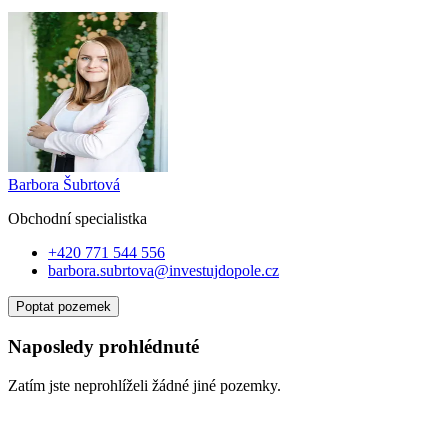
Barbora Šubrtová
Obchodní specialist
ka
+420 771 544 556
barbora.subrtova@investujdopole.cz
Poptat pozemek
Naposledy prohlédnuté
Zatím jste neprohlíželi žádné jiné pozemky.