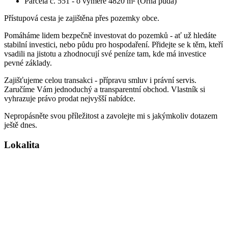
Parcela č. 551 - o výměře 4820 m² (Orná půda)
Přístupová cesta je zajištěna přes pozemky obce.
Pomáháme lidem bezpečně investovat do pozemků - ať už hledáte
stabilní investici, nebo půdu pro hospodaření. Přidejte se k těm, kteří
vsadili na jistotu a zhodnocují své peníze tam, kde má investice
pevné základy.
Zajišťujeme celou transakci - přípravu smluv i právní servis.
Zaručíme Vám jednoduchý a transparentní obchod. Vlastník si
vyhrazuje právo prodat nejvyšší nabídce.
Nepropásněte svou příležitost a zavolejte mi s jakýmkoliv dotazem
ještě dnes.
Lokalita