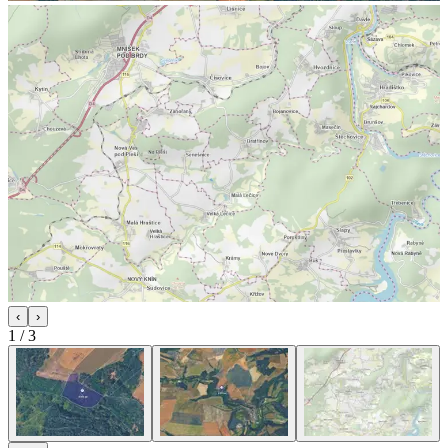
‹
›
1
/
3