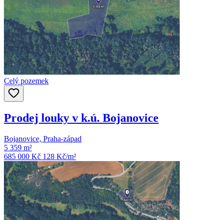
Celý pozemek
Prodej louky v k.ú. Bojanovice
Bojanovice, Praha-západ
5 359 m²
685 000 Kč
128
Kč/m²