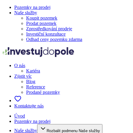
Pozemky na prodej
Naše služby
Koupit pozemek
Prodat pozemek
Zprostředkování prodeje
Investiční konzultace
Odhad ceny pozemku zdarma
O nás
Kariéra
Zjistit víc
Blog
Reference
Prodané pozemky
Kontaktujte nás
Úvod
Pozemky na prodej
Naše služby
Rozbalit podmenu Naše služby