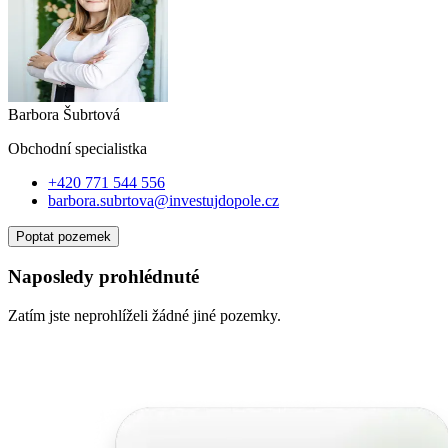
Barbora Šubrtová
Obchodní specialist
ka
+420 771 544 556
barbora.subrtova@investujdopole.cz
Poptat pozemek
Naposledy prohlédnuté
Zatím jste neprohlíželi žádné jiné pozemky.