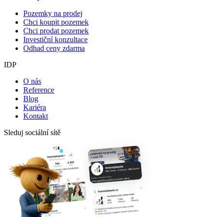
Pozemky na prodej
Chci koupit pozemek
Chci prodat pozemek
Investiční konzultace
Odhad ceny zdarma
IDP
O nás
Reference
Blog
Kariéra
Kontakt
Sleduj sociální sítě