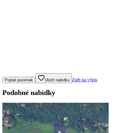
Klepněte nebo klikněte pro ovládání mapy
Zpět na výpis
Poptat pozemek
Uložit nabídku
Podobné nabídky