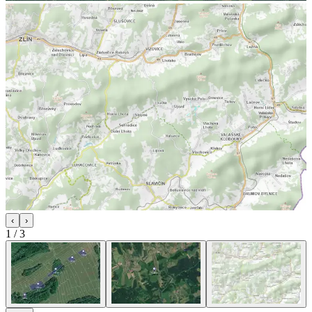
‹
›
1
/
3