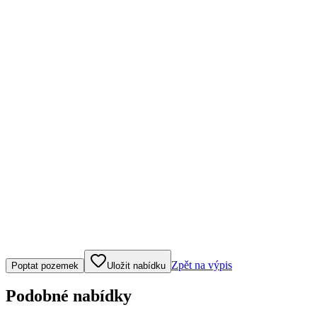
Klepněte nebo klikněte pro ovládání mapy
Zpět na výpis
Poptat pozemek
Uložit nabídku
Podobné nabídky