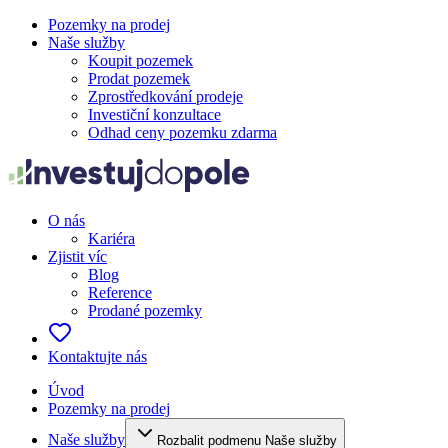
Pozemky na prodej
Naše služby
Koupit pozemek
Prodat pozemek
Zprostředkování prodeje
Investiční konzultace
Odhad ceny pozemku zdarma
O nás
Kariéra
Zjistit víc
Blog
Reference
Prodané pozemky
Kontaktujte nás
Úvod
Pozemky na prodej
Naše služby
Rozbalit podmenu Naše služby