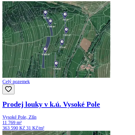
Celý pozemek
Prodej louky v k.ú. Vysoké Pole
Vysoké Pole, Zlín
11 769 m²
363 590 Kč
31
Kč/m²