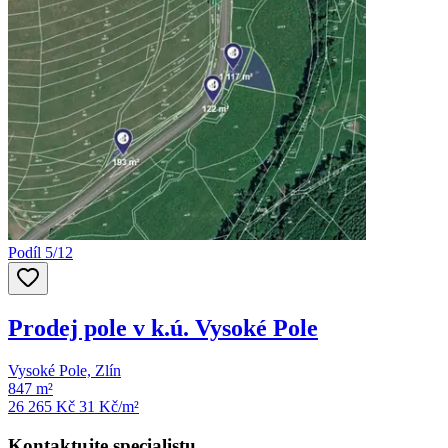
Podíl 5/12
Prodej pole v k.ú. Vysoké Pole
Vysoké Pole, Zlín
847 m²
26 265 Kč
31
Kč/m²
Kontaktujte specialistu