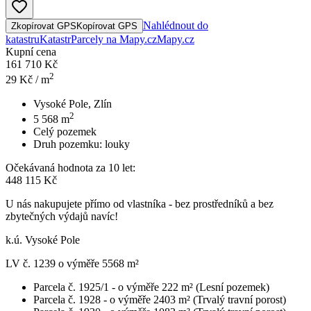
Nahlédnout do
Zkopírovat GPS
Kopírovat GPS
katastru
Katastr
Parcely na Mapy.cz
Mapy.cz
Kupní cena
161 710 Kč
2
29
Kč / m
Vysoké Pole, Zlín
2
5 568
m
Celý pozemek
Druh pozemku:
louky
Očekávaná hodnota za 10 let:
448 115 Kč
U nás nakupujete přímo od vlastníka - bez prostředníků a bez
zbytečných výdajů navíc!
k.ú. Vysoké Pole
LV č. 1239 o výměře 5568 m²
Parcela č. 1925/1 - o výměře 222 m² (Lesní pozemek)
Parcela č. 1928 - o výměře 2403 m² (Trvalý travní porost)