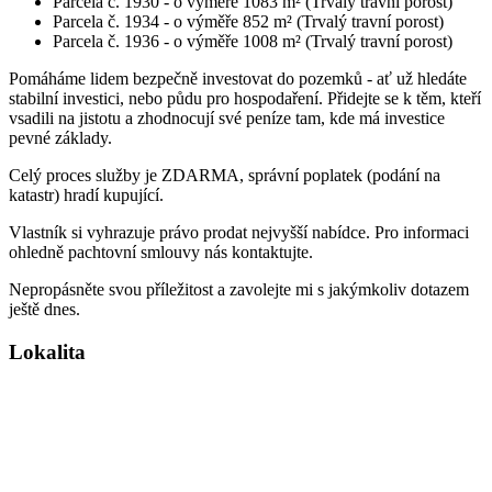
Parcela č. 1930 - o výměře 1083 m² (Trvalý travní porost)
Parcela č. 1934 - o výměře 852 m² (Trvalý travní porost)
Parcela č. 1936 - o výměře 1008 m² (Trvalý travní porost)
Pomáháme lidem bezpečně investovat do pozemků - ať už hledáte
stabilní investici, nebo půdu pro hospodaření. Přidejte se k těm, kteří
vsadili na jistotu a zhodnocují své peníze tam, kde má investice
pevné základy.
Celý proces služby je ZDARMA, správní poplatek (podání na
katastr) hradí kupující.
Vlastník si vyhrazuje právo prodat nejvyšší nabídce. Pro informaci
ohledně pachtovní smlouvy nás kontaktujte.
Nepropásněte svou příležitost a zavolejte mi s jakýmkoliv dotazem
ještě dnes.
Lokalita