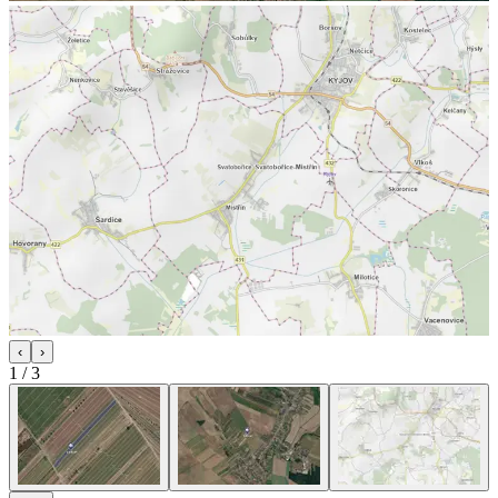
‹
›
1
/
3