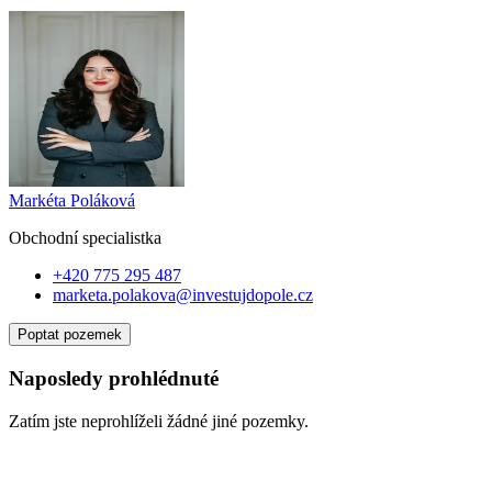
Markéta Poláková
Obchodní specialist
ka
+420 775 295 487
marketa.polakova@investujdopole.cz
Poptat pozemek
Naposledy prohlédnuté
Zatím jste neprohlíželi žádné jiné pozemky.