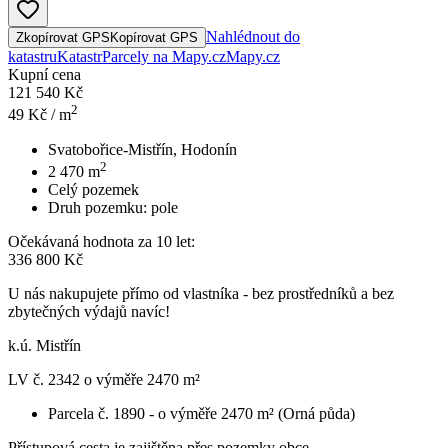
Nahlédnout do
Zkopírovat GPS
Kopírovat GPS
katastru
Katastr
Parcely na Mapy.cz
Mapy.cz
Kupní cena
121 540 Kč
2
49
Kč / m
Svatobořice-Mistřín, Hodonín
2
2 470
m
Celý pozemek
Druh pozemku:
pole
Očekávaná hodnota za 10 let:
336 800 Kč
U nás nakupujete přímo od vlastníka - bez prostředníků a bez
zbytečných výdajů navíc!
k.ú. Mistřín
LV č. 2342 o výměře 2470 m²
Parcela č. 1890 - o výměře 2470 m² (Orná půda)
Přístupová cesta je zajištěna přes pozemky obce.