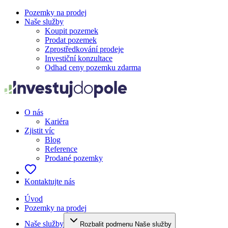
Pozemky na prodej
Naše služby
Koupit pozemek
Prodat pozemek
Zprostředkování prodeje
Investiční konzultace
Odhad ceny pozemku zdarma
O nás
Kariéra
Zjistit víc
Blog
Reference
Prodané pozemky
Kontaktujte nás
Úvod
Pozemky na prodej
Naše služby
Rozbalit podmenu Naše služby