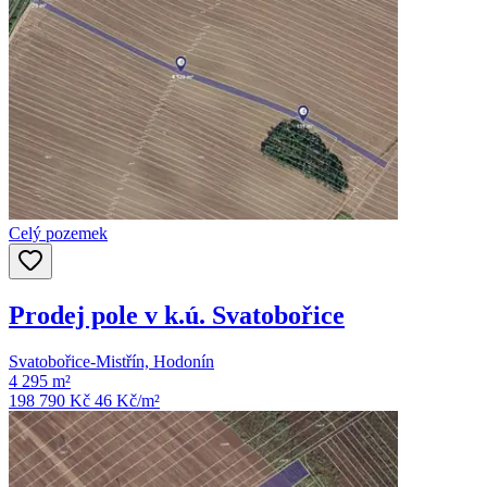
Celý pozemek
Prodej pole v k.ú. Svatobořice
Svatobořice-Mistřín, Hodonín
4 295 m²
198 790 Kč
46
Kč/m²