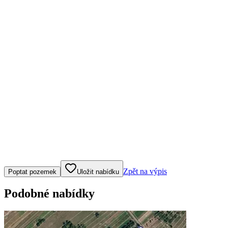
Klepněte nebo klikněte pro ovládání mapy
Zpět na výpis
Poptat pozemek
Uložit nabídku
Podobné nabídky