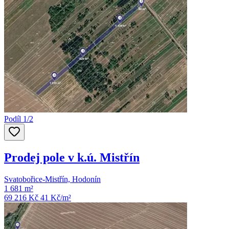
Podíl 1/2
Prodej pole v k.ú. Mistřín
Svatobořice-Mistřín, Hodonín
1 681 m²
69 216 Kč
41
Kč/m²