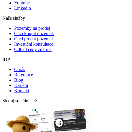
Youtube
Linkedin
Naše služby
Pozemky na prodej
Chci koupit pozemek
Chci prodat pozemek
Investiční konzultace
Odhad ceny zdarma
IDP
O nás
Reference
Blog
Kariéra
Kontakt
Sleduj sociální sítě