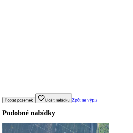
Klepněte nebo klikněte pro ovládání mapy
Zpět na výpis
Poptat pozemek
Uložit nabídku
Podobné nabídky