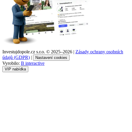
Investujdopole.cz s.r.o. ©
2025–2026
|
Zásady ochrany osobních
údajů (GDPR)
|
Nastavení cookies
Vyrobilo:
B interactive
VIP nabídka