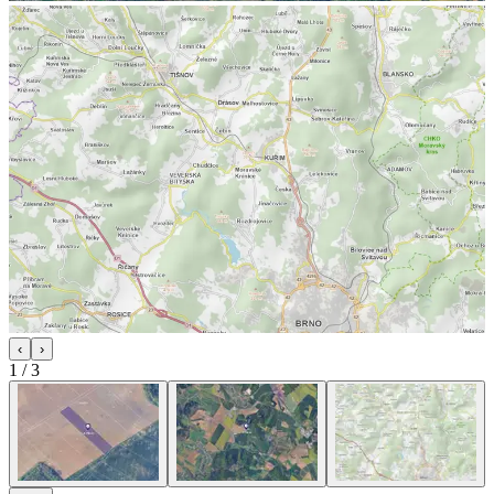
‹
›
1
/
3