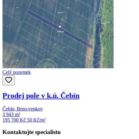
Celý pozemek
Prodej pole v k.ú. Čebín
Čebín, Brno-venkov
3 943 m²
195 700 Kč
50
Kč/m²
Kontaktujte specialistu