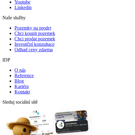
Youtube
Linkedin
Naše služby
Pozemky na prodej
Chci koupit pozemek
Chci prodat pozemek
Investiční konzultace
Odhad ceny zdarma
IDP
O nás
Reference
Blog
Kariéra
Kontakt
Sleduj sociální sítě