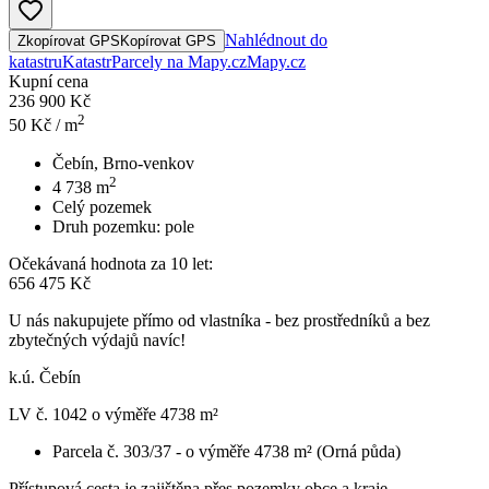
Nahlédnout do
Zkopírovat GPS
Kopírovat GPS
katastru
Katastr
Parcely na Mapy.cz
Mapy.cz
Kupní cena
236 900 Kč
2
50
Kč / m
Čebín, Brno-venkov
2
4 738
m
Celý pozemek
Druh pozemku:
pole
Očekávaná hodnota za 10 let:
656 475 Kč
U nás nakupujete přímo od vlastníka - bez prostředníků a bez
zbytečných výdajů navíc!
k.ú. Čebín
LV č. 1042 o výměře 4738 m²
Parcela č. 303/37 - o výměře 4738 m² (Orná půda)
Přístupová cesta je zajištěna přes pozemky obce a kraje.