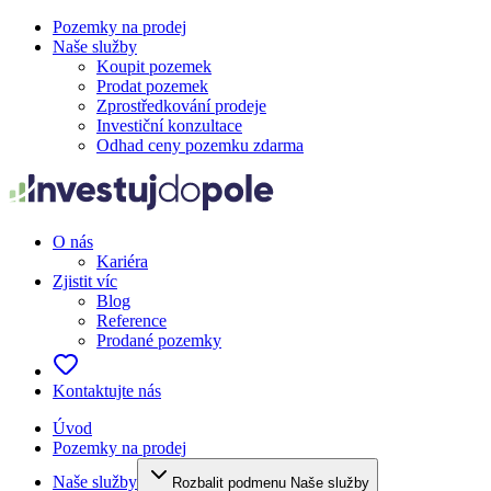
Pozemky na prodej
Naše služby
Koupit pozemek
Prodat pozemek
Zprostředkování prodeje
Investiční konzultace
Odhad ceny pozemku zdarma
O nás
Kariéra
Zjistit víc
Blog
Reference
Prodané pozemky
Kontaktujte nás
Úvod
Pozemky na prodej
Naše služby
Rozbalit podmenu Naše služby