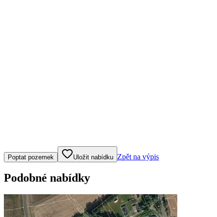
Klepněte nebo klikněte pro ovládání mapy
Zpět na výpis
Poptat pozemek
Uložit nabídku
Podobné nabídky