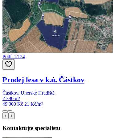
Podíl 1/124
Prodej lesa v k.ú. Částkov
Částkov, Uherské Hradiště
2 390 m²
49 000 Kč
21
Kč/m²
‹
›
Kontaktujte specialistu