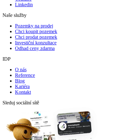
Linkedin
Naše služby
Pozemky na prodej
Chci koupit pozemek
Chci prodat pozemek
Investiční konzultace
Odhad ceny zdarma
IDP
O nás
Reference
Blog
Kariéra
Kontakt
Sleduj sociální sítě