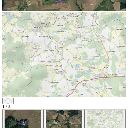
‹
›
1
/
3