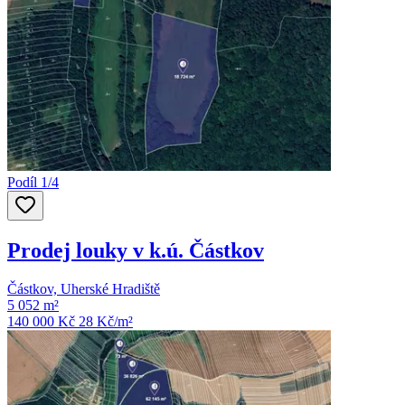
Podíl 1/4
Prodej louky v k.ú. Částkov
Částkov, Uherské Hradiště
5 052 m²
140 000 Kč
28
Kč/m²