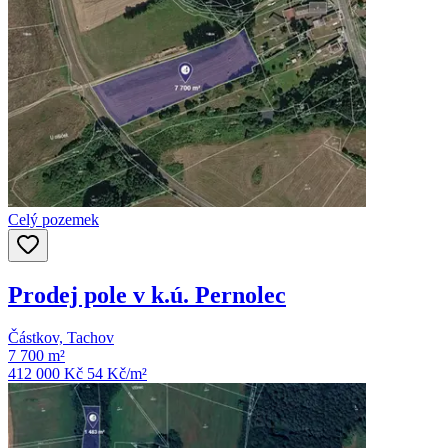
Celý pozemek
Prodej pole v k.ú. Pernolec
Částkov, Tachov
7 700 m²
412 000 Kč
54
Kč/m²