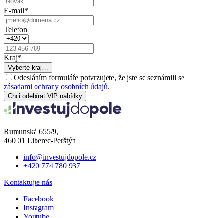
E-mail
*
Telefon
Kraj
*
Vyberte kraj…
Odesláním formuláře potvrzujete, že jste se seznámili se
zásadami ochrany osobních údajů
.
Chci odebírat VIP nabídky
Rumunská 655/9,
460 01 Liberec-Perštýn
info@investujdopole.cz
+420 774 780 937
Kontaktujte nás
Facebook
Instagram
Youtube