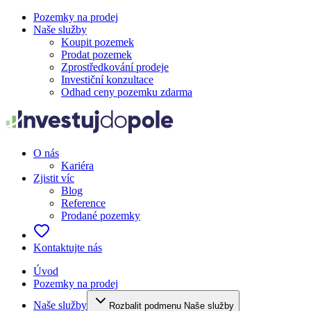
Pozemky na prodej
Naše služby
Koupit pozemek
Prodat pozemek
Zprostředkování prodeje
Investiční konzultace
Odhad ceny pozemku zdarma
O nás
Kariéra
Zjistit víc
Blog
Reference
Prodané pozemky
Kontaktujte nás
Úvod
Pozemky na prodej
Naše služby
Rozbalit podmenu Naše služby