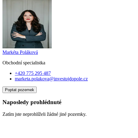
Markéta Poláková
Obchodní specialist
ka
+420 775 295 487
marketa.polakova@investujdopole.cz
Poptat pozemek
Naposledy prohlédnuté
Zatím jste neprohlíželi žádné jiné pozemky.