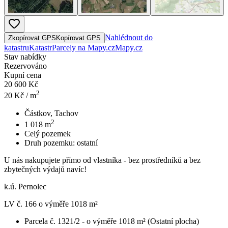
Nahlédnout do
Zkopírovat GPS
Kopírovat GPS
katastru
Katastr
Parcely na Mapy.cz
Mapy.cz
Stav nabídky
Rezervováno
Kupní cena
20 600 Kč
2
20
Kč / m
Částkov, Tachov
2
1 018
m
Celý pozemek
Druh pozemku:
ostatní
U nás nakupujete přímo od vlastníka - bez prostředníků a bez
zbytečných výdajů navíc!
k.ú. Pernolec
LV č. 166 o výměře 1018 m²
Parcela č. 1321/2 - o výměře 1018 m² (Ostatní plocha)