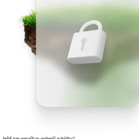
Ještě jste nenašli tu nejlepší nabídku?