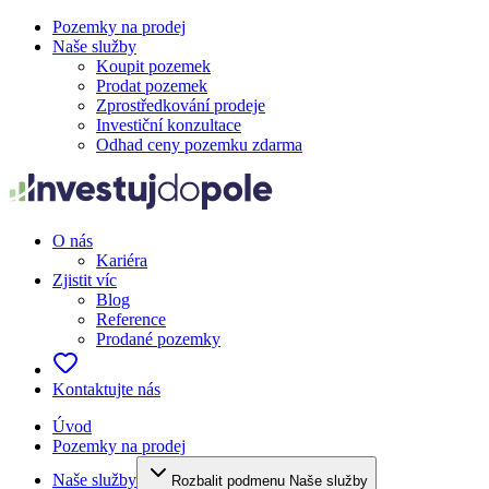
Pozemky na prodej
Naše služby
Koupit pozemek
Prodat pozemek
Zprostředkování prodeje
Investiční konzultace
Odhad ceny pozemku zdarma
O nás
Kariéra
Zjistit víc
Blog
Reference
Prodané pozemky
Kontaktujte nás
Úvod
Pozemky na prodej
Naše služby
Rozbalit podmenu Naše služby