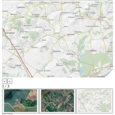
‹
›
1
/
3