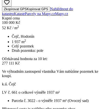
Nahlédnout do
Zkopírovat GPS
Kopírovat GPS
katastru
Katastr
Parcely na Mapy.cz
Mapy.cz
Kupní cena
100 000 Kč
2
52
Kč / m
Čejč, Hodonín
2
1 937
m
Celý pozemek
Druh pozemku:
pole
Očekávaná hodnota za 10 let:
277 111 Kč
Ve výhradním zastoupení vlastníka Vám nabízíme pozemek ke
koupi.
k.ú. Čejč
LV č. 661 o celkové výměře 1937 m²
Parcela č. 3022 - o výměře 1937 m² (Ovocný sad)
Přístupová cesta je zajištěna přes pozemky obce.