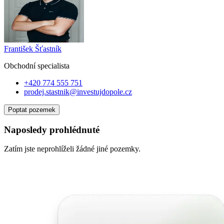
František Šťastník
Obchodní specialist
a
+420 774 555 751
prodej.stastnik@investujdopole.cz
Poptat pozemek
Naposledy prohlédnuté
Zatím jste neprohlíželi žádné jiné pozemky.