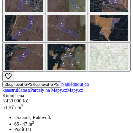
Nahlédnout do
Zkopírovat GPS
Kopírovat GPS
katastru
Katastr
Parcely na Mapy.cz
Mapy.cz
Kupní cena
3 439 000 Kč
2
53
Kč / m
Drahouš, Rakovník
2
65 447
m
Podíl 1/3