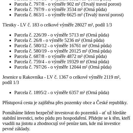
Parcela č. 797/8 - o výměře 902 m² (Trvalý travní porost)
Parcela č. 797/9 - o výměře 3534 m² (Orná půda)
Parcela č. 863/1 - o výměře 6625 m² (Trvalý travní porost)
Tlestky - LV č. 183 o celkové výměře 28027 m², podíl 1/3
Parcela č. 226/39 - o výměře 5713 m² (Orná půda)
Parcela č. 26/8 - o výměře 5236 m² (Orná půda)
Parcela č. 580/12 - o výměře 16761 m² (Orná půda)
Parcela č. 580/19 - o výměře 20125 m² (Orná půda)
Parcela č. 687/8 - o výměře 4872 m² (Orná půda)
Parcela č. 759/4 - o výměře 19329 m² (Orná půda)
Parcela č. 797/26 - o výměře 12044 m² (Orná půda)
Jesenice u Rakovníka - LV č. 1367 o celkové výměře 2119 m²,
podíl 1/3
Parcela č. 1895/2 - o výměře 6357 m² (Orná půda)
Přístupová cesta je zajištěna přes pozemky obce a České republiky.
Pomáháme lidem bezpečně investovat do pozemků - ať už hledáte
stabilní investici, nebo půdu pro hospodaření. Přidejte se k těm, kteří
vsadili na jistotu a zhodnocují své peníze tam, kde má investice
pevné základy.