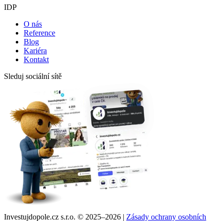
IDP
O nás
Reference
Blog
Kariéra
Kontakt
Sleduj sociální sítě
Investujdopole.cz s.r.o. ©
2025–2026
|
Zásady ochrany osobních