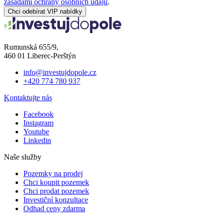
zásadami ochrany osobních údajů
.
Chci odebírat VIP nabídky
Rumunská 655/9,
460 01 Liberec-Perštýn
info@investujdopole.cz
+420 774 780 937
Kontaktujte nás
Facebook
Instagram
Youtube
Linkedin
Naše služby
Pozemky na prodej
Chci koupit pozemek
Chci prodat pozemek
Investiční konzultace
Odhad ceny zdarma