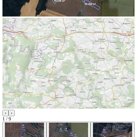
‹
›
1
/
9