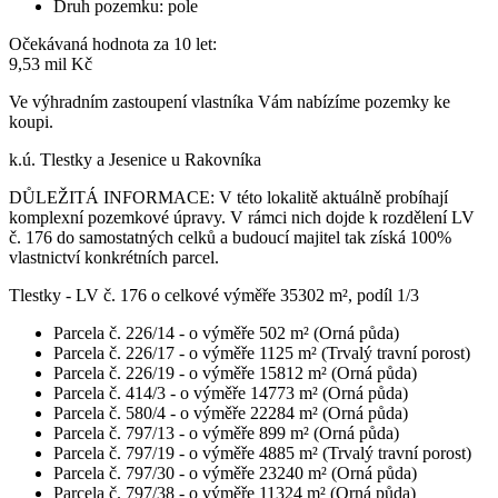
Druh pozemku:
pole
Očekávaná hodnota za 10 let:
9,53 mil Kč
Ve výhradním zastoupení vlastníka Vám nabízíme pozemky ke
koupi.
k.ú. Tlestky a Jesenice u Rakovníka
DŮLEŽITÁ INFORMACE: V této lokalitě aktuálně probíhají
komplexní pozemkové úpravy. V rámci nich dojde k rozdělení LV
č. 176 do samostatných celků a budoucí majitel tak získá 100%
vlastnictví konkrétních parcel.
Tlestky - LV č. 176 o celkové výměře 35302 m², podíl 1/3
Parcela č. 226/14 - o výměře 502 m² (Orná půda)
Parcela č. 226/17 - o výměře 1125 m² (Trvalý travní porost)
Parcela č. 226/19 - o výměře 15812 m² (Orná půda)
Parcela č. 414/3 - o výměře 14773 m² (Orná půda)
Parcela č. 580/4 - o výměře 22284 m² (Orná půda)
Parcela č. 797/13 - o výměře 899 m² (Orná půda)
Parcela č. 797/19 - o výměře 4885 m² (Trvalý travní porost)
Parcela č. 797/30 - o výměře 23240 m² (Orná půda)
Parcela č. 797/38 - o výměře 11324 m² (Orná půda)