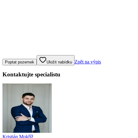
Klepněte nebo klikněte pro ovládání mapy
Zpět na výpis
Poptat pozemek
Uložit nabídku
Kontaktujte specialistu
Kristián Mokříž