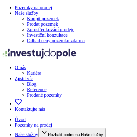
Pozemky na prodej
Naše služby
Koupit pozemek
Prodat pozemek
Zprostředkování prodeje
Investiční konzultace
Odhad ceny pozemku zdarma
O nás
Kariéra
Zjistit víc
Blog
Reference
Prodané pozemky
Kontaktujte nás
Úvod
Pozemky na prodej
Naše služby
Rozbalit podmenu Naše služby