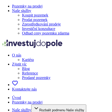
Pozemky na prodej
Naše služby
Koupit pozemek
Prodat pozemek
Zprostředkování prodeje
Investiční konzultace
Odhad ceny pozemku zdarma
O nás
Kariéra
Zjistit víc
Blog
Reference
Prodané pozemky
Kontaktujte nás
Úvod
Pozemky na prodej
Naše služby
Rozbalit podmenu Naše služby