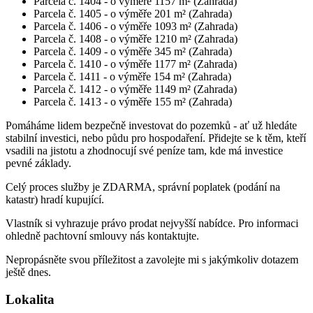
Parcela č. 1404 - o výměře 1157 m² (Zahrada)
Parcela č. 1405 - o výměře 201 m² (Zahrada)
Parcela č. 1406 - o výměře 1093 m² (Zahrada)
Parcela č. 1408 - o výměře 1210 m² (Zahrada)
Parcela č. 1409 - o výměře 345 m² (Zahrada)
Parcela č. 1410 - o výměře 1177 m² (Zahrada)
Parcela č. 1411 - o výměře 154 m² (Zahrada)
Parcela č. 1412 - o výměře 1149 m² (Zahrada)
Parcela č. 1413 - o výměře 155 m² (Zahrada)
Pomáháme lidem bezpečně investovat do pozemků - ať už hledáte
stabilní investici, nebo půdu pro hospodaření. Přidejte se k těm, kteří
vsadili na jistotu a zhodnocují své peníze tam, kde má investice
pevné základy.
Celý proces služby je ZDARMA, správní poplatek (podání na
katastr) hradí kupující.
Vlastník si vyhrazuje právo prodat nejvyšší nabídce. Pro informaci
ohledně pachtovní smlouvy nás kontaktujte.
Nepropásněte svou příležitost a zavolejte mi s jakýmkoliv dotazem
ještě dnes.
Lokalita