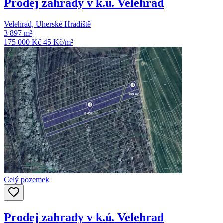
Prodej zahrady v k.ú. Velehrad
Velehrad, Uherské Hradiště
3 897 m²
175 000 Kč
45
Kč/m²
Celý pozemek
Prodej zahrady v k.ú. Velehrad