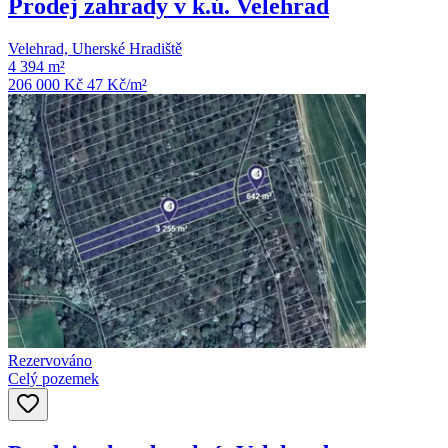
Prodej zahrady v k.ú. Velehrad
Velehrad, Uherské Hradiště
4 394 m²
206 000 Kč
47
Kč/m²
Rezervováno
Celý pozemek