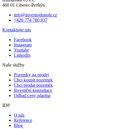
460 01 Liberec-Perštýn
info@investujdopole.cz
+420 774 780 937
Kontaktujte nás
Facebook
Instagram
Youtube
Linkedin
Naše služby
Pozemky na prodej
Chci koupit pozemek
Chci prodat pozemek
Investiční konzultace
Odhad ceny zdarma
IDP
O nás
Reference
Blog