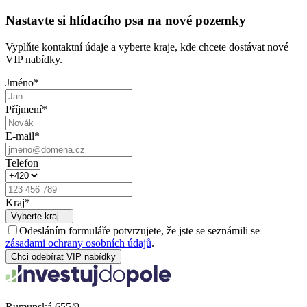
Nastavte si hlídacího psa na nové pozemky
Vyplňte kontaktní údaje a vyberte kraje, kde chcete dostávat nové
VIP nabídky.
Jméno
*
Příjmení
*
E-mail
*
Telefon
Kraj
*
Vyberte kraj…
Odesláním formuláře potvrzujete, že jste se seznámili se
zásadami ochrany osobních údajů
.
Chci odebírat VIP nabídky
Rumunská 655/9,