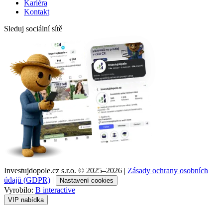
Kariéra
Kontakt
Sleduj sociální sítě
Investujdopole.cz s.r.o. ©
2025–2026
|
Zásady ochrany osobních
údajů (GDPR)
|
Nastavení cookies
Vyrobilo:
B interactive
VIP nabídka