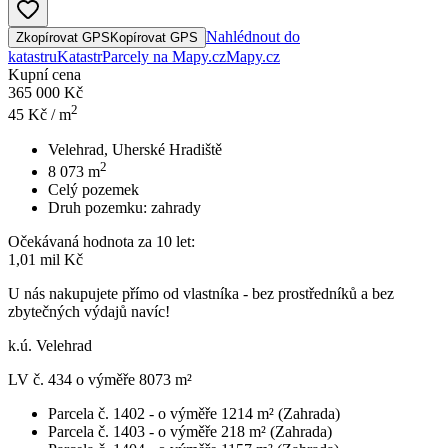
Nahlédnout do
Zkopírovat GPS
Kopírovat GPS
katastru
Katastr
Parcely na Mapy.cz
Mapy.cz
Kupní cena
365 000 Kč
2
45
Kč / m
Velehrad, Uherské Hradiště
2
8 073
m
Celý pozemek
Druh pozemku:
zahrady
Očekávaná hodnota za 10 let:
1,01 mil Kč
U nás nakupujete přímo od vlastníka - bez prostředníků a bez
zbytečných výdajů navíc!
k.ú. Velehrad
LV č. 434 o výměře 8073 m²
Parcela č. 1402 - o výměře 1214 m² (Zahrada)
Parcela č. 1403 - o výměře 218 m² (Zahrada)