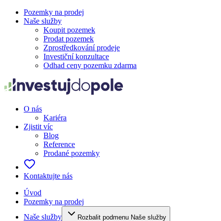
Pozemky na prodej
Naše služby
Koupit pozemek
Prodat pozemek
Zprostředkování prodeje
Investiční konzultace
Odhad ceny pozemku zdarma
O nás
Kariéra
Zjistit víc
Blog
Reference
Prodané pozemky
Kontaktujte nás
Úvod
Pozemky na prodej
Naše služby
Rozbalit podmenu Naše služby