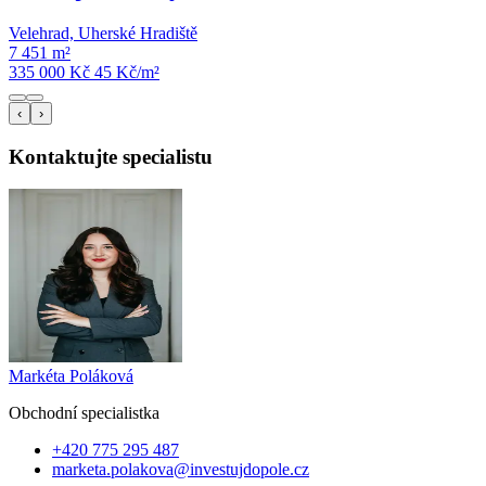
Velehrad, Uherské Hradiště
7 451 m²
335 000 Kč
45
Kč/m²
‹
›
Kontaktujte specialistu
Markéta Poláková
Obchodní specialist
ka
+420 775 295 487
marketa.polakova@investujdopole.cz