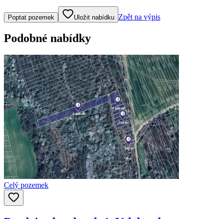
Klepněte nebo klikněte pro ovládání mapy
Zpět na výpis
Poptat pozemek
Uložit nabídku
Podobné nabídky
Celý pozemek