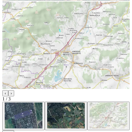
‹
›
1
/
3