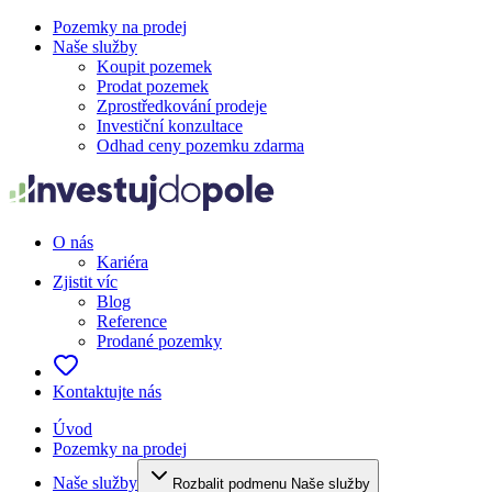
Pozemky na prodej
Naše služby
Koupit pozemek
Prodat pozemek
Zprostředkování prodeje
Investiční konzultace
Odhad ceny pozemku zdarma
O nás
Kariéra
Zjistit víc
Blog
Reference
Prodané pozemky
Kontaktujte nás
Úvod
Pozemky na prodej
Naše služby
Rozbalit podmenu Naše služby