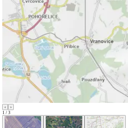
‹
›
1
/
3