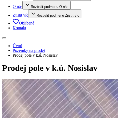
O nás
Rozbalit podmenu O nás
Zjistit víc
Rozbalit podmenu Zjistit víc
Oblíbené
Kontakt
Úvod
Pozemky na prodej
Prodej pole v k.ú. Nosislav
Prodej pole v k.ú. Nosislav