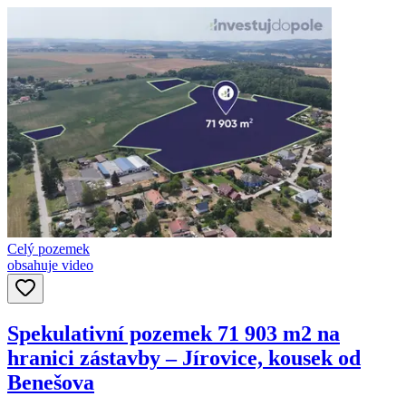
Celý pozemek
obsahuje video
Spekulativní pozemek 71 903 m2 na
hranici zástavby – Jírovice, kousek od
Benešova