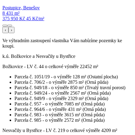
Postupice, Benešov
8 431 m²
375 950 Kč
45
Kč/m²
‹
›
Ve výhradním zastoupení vlastníka Vám nabízíme pozemky ke
koupi.
k.ú. Božkovice a Nesvačily u Bystřice
Božkovice - LV č. 44 o celkové výměře 22452 m²
Parcela č. 1051/19 - o výměře 128 m² (Ostatní plocha)
Parcela č. 706/2 - o výměře 2875 m² (Orná půda)
Parcela č. 949/18 - o výměře 850 m² (Trvalý travní porost)
Parcela č. 949/24 - o výměře 2567 m² (Orná půda)
Parcela č. 949/9 - o výměře 2329 m² (Orná půda)
Parcela č. 957 - o výměře 7085 m² (Orná půda)
Parcela č. 964/6 - o výměře 431 m² (Orná půda)
Parcela č. 983 - o výměře 3615 m² (Orná půda)
Parcela č. 985 - o výměře 2572 m² (Orná půda)
Nesvačily u Bystřice - LV č. 219 o celkové výměře 4209 m²