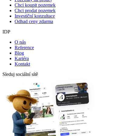
Chci koupit pozemek
Chci prodat pozemek
Investiční konzultace
Odhad ceny zdarma
IDP
O nás
Reference
Blog
Kariéra
Kontakt
Sleduj sociální sítě