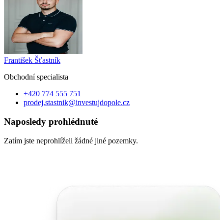
František Šťastník
Obchodní specialist
a
+420 774 555 751
prodej.stastnik@investujdopole.cz
Naposledy prohlédnuté
Zatím jste neprohlíželi žádné jiné pozemky.