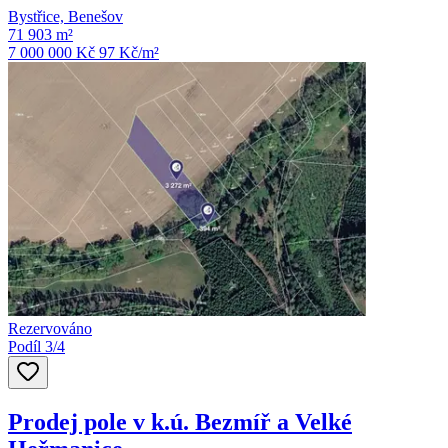
Bystřice, Benešov
71 903 m²
7 000 000 Kč
97
Kč/m²
Rezervováno
Podíl 3/4
Prodej pole v k.ú. Bezmíř a Velké