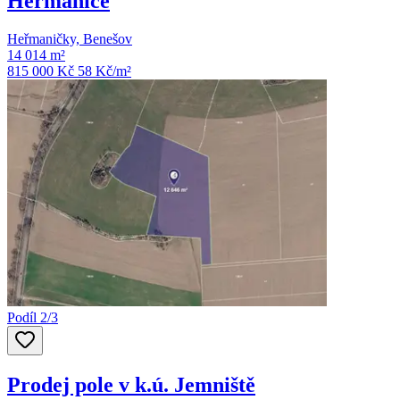
Heřmanice
Heřmaničky, Benešov
14 014 m²
815 000 Kč
58
Kč/m²
Podíl 2/3
Prodej pole v k.ú. Jemniště