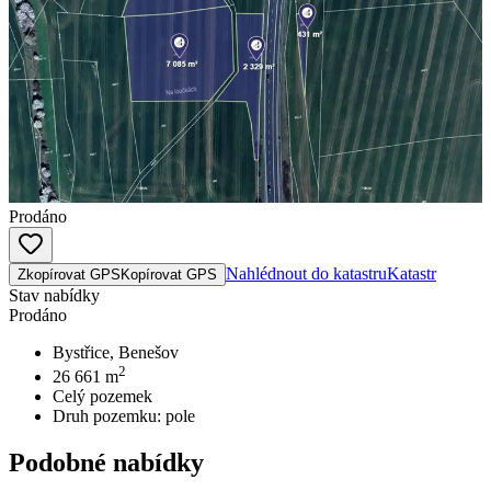
Prodáno
Nahlédnout do katastru
Katastr
Zkopírovat GPS
Kopírovat GPS
Stav nabídky
Prodáno
Bystřice, Benešov
2
26 661
m
Celý pozemek
Druh pozemku:
pole
Podobné nabídky