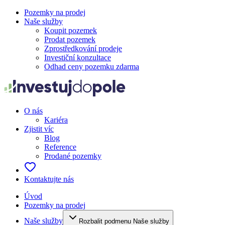
Pozemky na prodej
Naše služby
Koupit pozemek
Prodat pozemek
Zprostředkování prodeje
Investiční konzultace
Odhad ceny pozemku zdarma
O nás
Kariéra
Zjistit víc
Blog
Reference
Prodané pozemky
Kontaktujte nás
Úvod
Pozemky na prodej
Naše služby
Rozbalit podmenu Naše služby