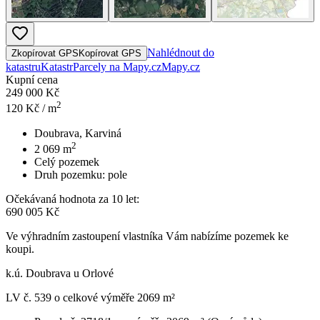
Nahlédnout do
Zkopírovat GPS
Kopírovat GPS
katastru
Katastr
Parcely na Mapy.cz
Mapy.cz
Kupní cena
249 000 Kč
2
120
Kč / m
Doubrava, Karviná
2
2 069
m
Celý pozemek
Druh pozemku:
pole
Očekávaná hodnota za 10 let:
690 005 Kč
Ve výhradním zastoupení vlastníka Vám nabízíme pozemek ke
koupi.
k.ú. Doubrava u Orlové
LV č. 539 o celkové výměře 2069 m²