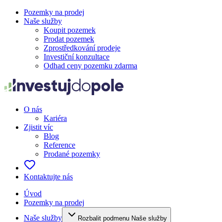
Pozemky na prodej
Naše služby
Koupit pozemek
Prodat pozemek
Zprostředkování prodeje
Investiční konzultace
Odhad ceny pozemku zdarma
O nás
Kariéra
Zjistit víc
Blog
Reference
Prodané pozemky
Kontaktujte nás
Úvod
Pozemky na prodej
Naše služby
Rozbalit podmenu Naše služby