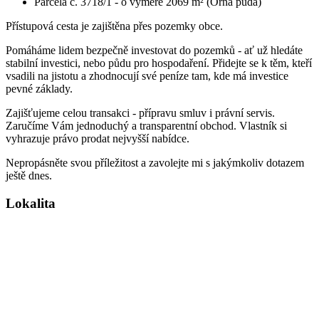
Parcela č. 3718/1 - o výměře 2069 m² (Orná půda)
Přístupová cesta je zajištěna přes pozemky obce.
Pomáháme lidem bezpečně investovat do pozemků - ať už hledáte
stabilní investici, nebo půdu pro hospodaření. Přidejte se k těm, kteří
vsadili na jistotu a zhodnocují své peníze tam, kde má investice
pevné základy.
Zajišťujeme celou transakci - přípravu smluv i právní servis.
Zaručíme Vám jednoduchý a transparentní obchod. Vlastník si
vyhrazuje právo prodat nejvyšší nabídce.
Nepropásněte svou příležitost a zavolejte mi s jakýmkoliv dotazem
ještě dnes.
Lokalita