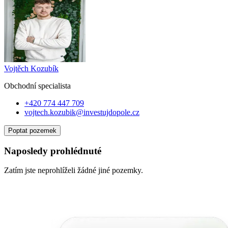
Vojtěch Kozubík
Obchodní specialist
a
+420 774 447 709
vojtech.kozubik@investujdopole.cz
Poptat pozemek
Naposledy prohlédnuté
Zatím jste neprohlíželi žádné jiné pozemky.