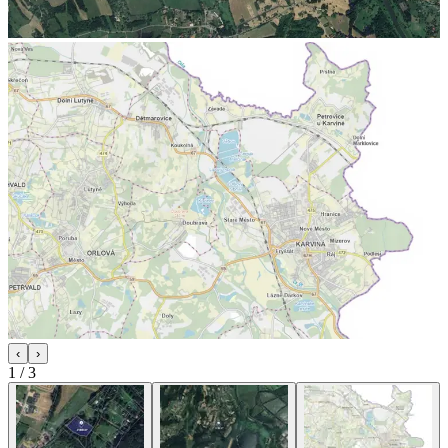
‹
›
1
/
3