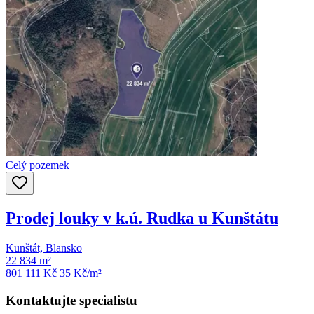
Celý pozemek
Prodej louky v k.ú. Rudka u Kunštátu
Kunštát, Blansko
22 834 m²
801 111 Kč
35
Kč/m²
Kontaktujte specialistu