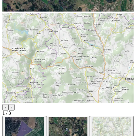
‹
›
1
/
3