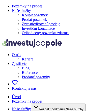
Pozemky na prodej
Naše služby
Koupit pozemek
Prodat pozemek
Zprostředkování prodeje
Investiční konzultace
Odhad ceny pozemku zdarma
O nás
Kariéra
Zjistit víc
Blog
Reference
Prodané pozemky
Kontaktujte nás
Úvod
Pozemky na prodej
Naše služby
Rozbalit podmenu Naše služby