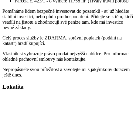
Parcela č. 423/1 - o výměře 11758 m² (Trvalý travní porost)
Pomáháme lidem bezpečně investovat do pozemků - ať už hledáte
stabilní investici, nebo půdu pro hospodaření. Přidejte se k těm, kteří
vsadili na jistotu a zhodnocují své peníze tam, kde má investice
pevné základy.
Celý proces služby je ZDARMA, správní poplatek (podání na
katastr) hradí kupující.
Vlastník si vyhrazuje právo prodat nejvyšší nabídce. Pro informaci
ohledně pachtovní smlouvy nás kontaktujte.
Nepropásněte svou příležitost a zavolejte mi s jakýmkoliv dotazem
ještě dnes.
Lokalita