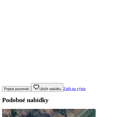
Klepněte nebo klikněte pro ovládání mapy
Zpět na výpis
Poptat pozemek
Uložit nabídku
Podobné nabídky