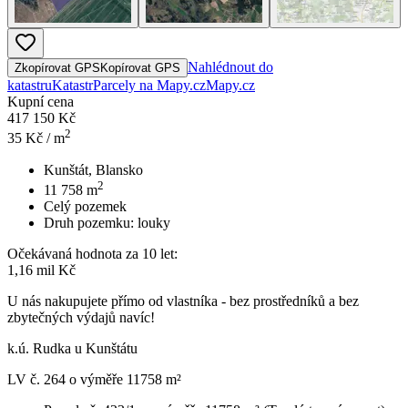
Nahlédnout do
Zkopírovat GPS
Kopírovat GPS
katastru
Katastr
Parcely na Mapy.cz
Mapy.cz
Kupní cena
417 150 Kč
2
35
Kč / m
Kunštát, Blansko
2
11 758
m
Celý pozemek
Druh pozemku:
louky
Očekávaná hodnota za 10 let:
1,16 mil Kč
U nás nakupujete přímo od vlastníka - bez prostředníků a bez
zbytečných výdajů navíc!
k.ú. Rudka u Kunštátu
LV č. 264 o výměře 11758 m²