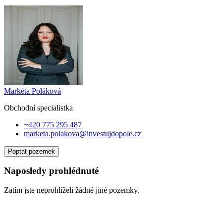
Markéta Poláková
Obchodní specialist
ka
+420 775 295 487
marketa.polakova@investujdopole.cz
Poptat pozemek
Naposledy prohlédnuté
Zatím jste neprohlíželi žádné jiné pozemky.