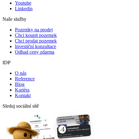
Youtube
Linkedin
Naše služby
Pozemky na prodej
Chci koupit pozemek
Chci prodat pozemek
Investiční konzultace
Odhad ceny zdarma
IDP
O nás
Reference
Blog
Kariéra
Kontakt
Sleduj sociální sítě