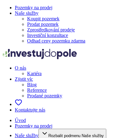
Pozemky na prodej
Naše služby
Koupit pozemek
Prodat pozemek
Zprostředkování prodeje
Investiční konzultace
Odhad ceny pozemku zdarma
O nás
Kariéra
Zjistit víc
Blog
Reference
Prodané pozemky
Kontaktujte nás
Úvod
Pozemky na prodej
Naše služby
Rozbalit podmenu Naše služby