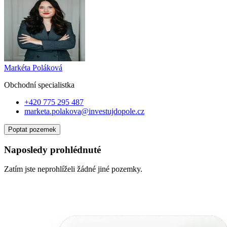
Markéta Poláková
Obchodní specialist
ka
+420 775 295 487
marketa.polakova@investujdopole.cz
Poptat pozemek
Naposledy prohlédnuté
Zatím jste neprohlíželi žádné jiné pozemky.