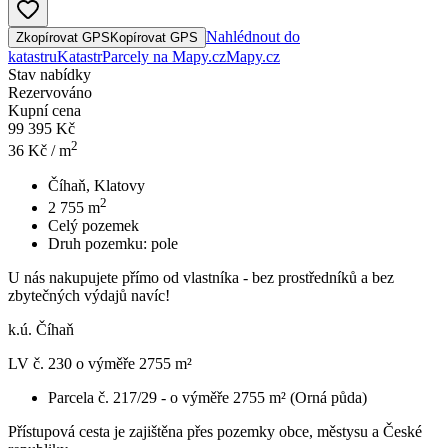
Nahlédnout do
Zkopírovat GPS
Kopírovat GPS
katastru
Katastr
Parcely na Mapy.cz
Mapy.cz
Stav nabídky
Rezervováno
Kupní cena
99 395 Kč
2
36
Kč / m
Číhaň, Klatovy
2
2 755
m
Celý pozemek
Druh pozemku:
pole
U nás nakupujete přímo od vlastníka - bez prostředníků a bez
zbytečných výdajů navíc!
k.ú. Číhaň
LV č. 230 o výměře 2755 m²
Parcela č. 217/29 - o výměře 2755 m² (Orná půda)
Přístupová cesta je zajištěna přes pozemky obce, městysu a České