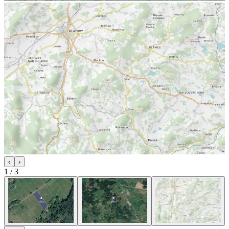
‹
›
1
/
3