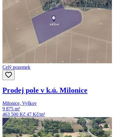
Celý pozemek
Prodej pole v k.ú. Milonice
Milonice, Vyškov
9 875 m²
463 500 Kč
47
Kč/m²