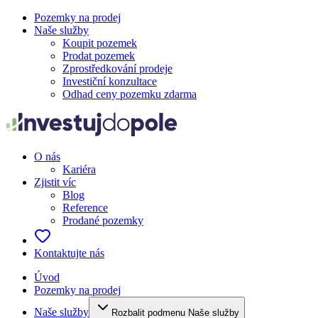
Pozemky na prodej
Naše služby
Koupit pozemek
Prodat pozemek
Zprostředkování prodeje
Investiční konzultace
Odhad ceny pozemku zdarma
O nás
Kariéra
Zjistit víc
Blog
Reference
Prodané pozemky
Kontaktujte nás
Úvod
Pozemky na prodej
Naše služby
Rozbalit podmenu Naše služby