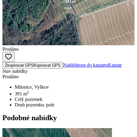
Prodáno
Nahlédnout do katastru
Katastr
Zkopírovat GPS
Kopírovat GPS
Stav nabídky
Prodáno
Milonice, Vyškov
2
391
m
Celý pozemek
Druh pozemku:
pole
Podobné nabídky