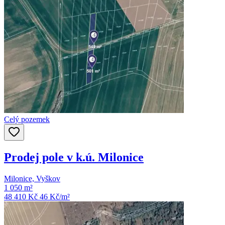
Celý pozemek
Prodej pole v k.ú. Milonice
Milonice, Vyškov
1 050 m²
48 410 Kč
46
Kč/m²