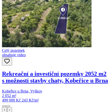
Celý pozemek
obsahuje video
Rekreační a investiční pozemky 2052 m2
s možností stavby chaty, Kobeřice u Brna
Kobeřice u Brna, Vyškov
2 052 m²
499 000 Kč
243
Kč/m²
‹
›