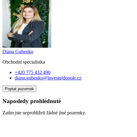
Diana Gubenko
Obchodní specialist
ka
+420 775 432 490
diana.gubenko@investujdopole.cz
Poptat pozemek
Naposledy prohlédnuté
Zatím jste neprohlíželi žádné jiné pozemky.