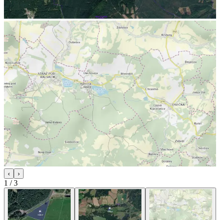
‹
›
1
/
3