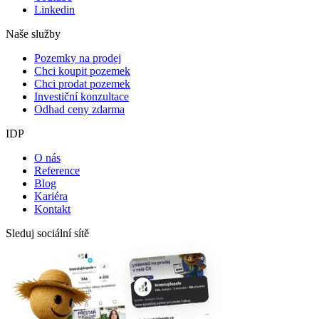
Linkedin
Naše služby
Pozemky na prodej
Chci koupit pozemek
Chci prodat pozemek
Investiční konzultace
Odhad ceny zdarma
IDP
O nás
Reference
Blog
Kariéra
Kontakt
Sleduj sociální sítě