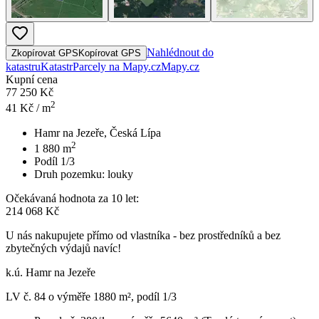
Nahlédnout do
Zkopírovat GPS
Kopírovat GPS
katastru
Katastr
Parcely na Mapy.cz
Mapy.cz
Kupní cena
77 250 Kč
2
41
Kč / m
Hamr na Jezeře, Česká Lípa
2
1 880
m
Podíl 1/3
Druh pozemku:
louky
Očekávaná hodnota za 10 let:
214 068 Kč
U nás nakupujete přímo od vlastníka - bez prostředníků a bez
zbytečných výdajů navíc!
k.ú. Hamr na Jezeře
LV č. 84 o výměře 1880 m², podíl 1/3