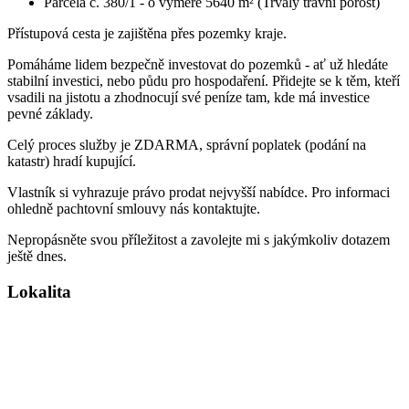
Parcela č. 380/1 - o výměře 5640 m² (Trvalý travní porost)
Přístupová cesta je zajištěna přes pozemky kraje.
Pomáháme lidem bezpečně investovat do pozemků - ať už hledáte
stabilní investici, nebo půdu pro hospodaření. Přidejte se k těm, kteří
vsadili na jistotu a zhodnocují své peníze tam, kde má investice
pevné základy.
Celý proces služby je ZDARMA, správní poplatek (podání na
katastr) hradí kupující.
Vlastník si vyhrazuje právo prodat nejvyšší nabídce. Pro informaci
ohledně pachtovní smlouvy nás kontaktujte.
Nepropásněte svou příležitost a zavolejte mi s jakýmkoliv dotazem
ještě dnes.
Lokalita