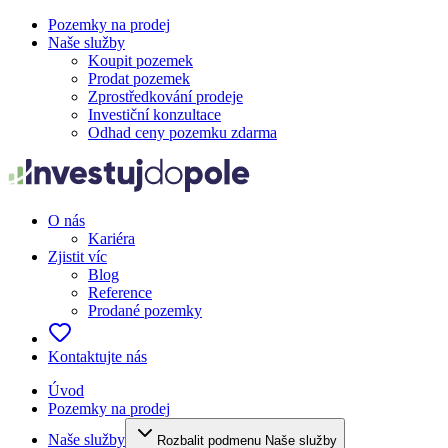
Pozemky na prodej
Naše služby
Koupit pozemek
Prodat pozemek
Zprostředkování prodeje
Investiční konzultace
Odhad ceny pozemku zdarma
O nás
Kariéra
Zjistit víc
Blog
Reference
Prodané pozemky
Kontaktujte nás
Úvod
Pozemky na prodej
Naše služby
Rozbalit podmenu Naše služby