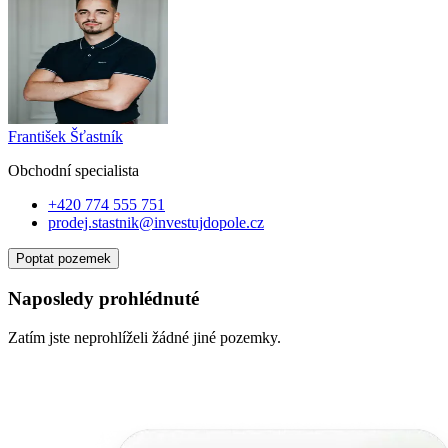
František Šťastník
Obchodní specialist
a
+420 774 555 751
prodej.stastnik@investujdopole.cz
Poptat pozemek
Naposledy prohlédnuté
Zatím jste neprohlíželi žádné jiné pozemky.