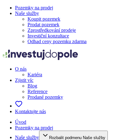
Pozemky na prodej
Naše služby
Koupit pozemek
Prodat pozemek
Zprostředkování prodeje
Investiční konzultace
Odhad ceny pozemku zdarma
O nás
Kariéra
Zjistit víc
Blog
Reference
Prodané pozemky
Kontaktujte nás
Úvod
Pozemky na prodej
Naše služby
Rozbalit podmenu Naše služby