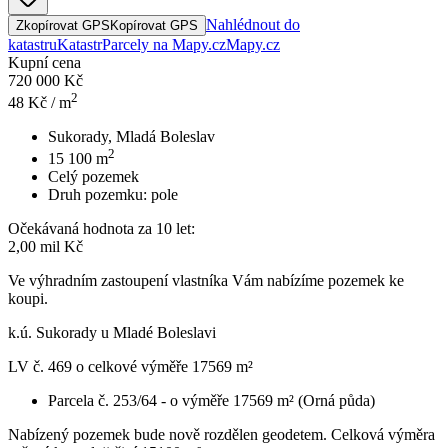
Nahlédnout do
Zkopírovat GPS
Kopírovat GPS
katastru
Katastr
Parcely na Mapy.cz
Mapy.cz
Kupní cena
720 000 Kč
2
48
Kč / m
Sukorady, Mladá Boleslav
2
15 100
m
Celý pozemek
Druh pozemku:
pole
Očekávaná hodnota za 10 let:
2,00 mil Kč
Ve výhradním zastoupení vlastníka Vám nabízíme pozemek ke
koupi.
k.ú. Sukorady u Mladé Boleslavi
LV č. 469 o celkové výměře 17569 m²
Parcela č. 253/64 - o výměře 17569 m² (Orná půda)
Nabízený pozemek bude nově rozdělen geodetem. Celková výměra