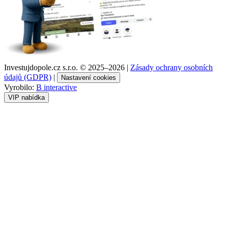
Investujdopole.cz s.r.o. ©
2025–2026
|
Zásady ochrany osobních
údajů (GDPR)
|
Nastavení cookies
Vyrobilo:
B interactive
VIP nabídka