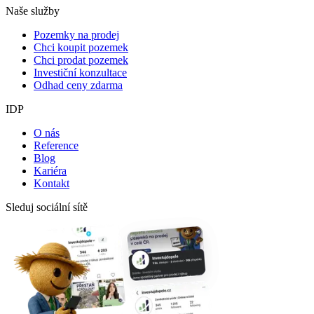
Naše služby
Pozemky na prodej
Chci koupit pozemek
Chci prodat pozemek
Investiční konzultace
Odhad ceny zdarma
IDP
O nás
Reference
Blog
Kariéra
Kontakt
Sleduj sociální sítě