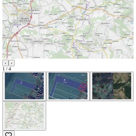
‹
›
1
/
4