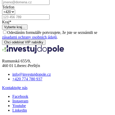
Telefon
Kraj
*
Vyberte kraj…
Odesláním formuláře potvrzujete, že jste se seznámili se
zásadami ochrany osobních údajů
.
Chci odebírat VIP nabídky
Rumunská 655/9,
460 01 Liberec-Perštýn
info@investujdopole.cz
+420 774 780 937
Kontaktujte nás
Facebook
Instagram
Youtube
Linkedin