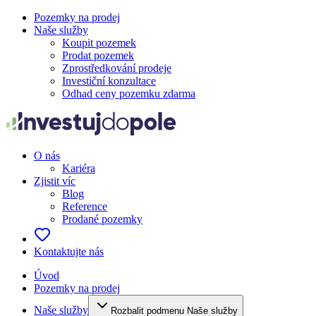
Pozemky na prodej
Naše služby
Koupit pozemek
Prodat pozemek
Zprostředkování prodeje
Investiční konzultace
Odhad ceny pozemku zdarma
O nás
Kariéra
Zjistit víc
Blog
Reference
Prodané pozemky
Kontaktujte nás
Úvod
Pozemky na prodej
Naše služby
Rozbalit podmenu Naše služby