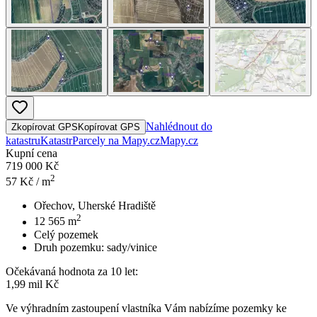
Nahlédnout do
Zkopírovat GPS
Kopírovat GPS
katastru
Katastr
Parcely na Mapy.cz
Mapy.cz
Kupní cena
719 000 Kč
2
57
Kč / m
Ořechov, Uherské Hradiště
2
12 565
m
Celý pozemek
Druh pozemku:
sady/vinice
Očekávaná hodnota za 10 let:
1,99 mil Kč
Ve výhradním zastoupení vlastníka Vám nabízíme pozemky ke