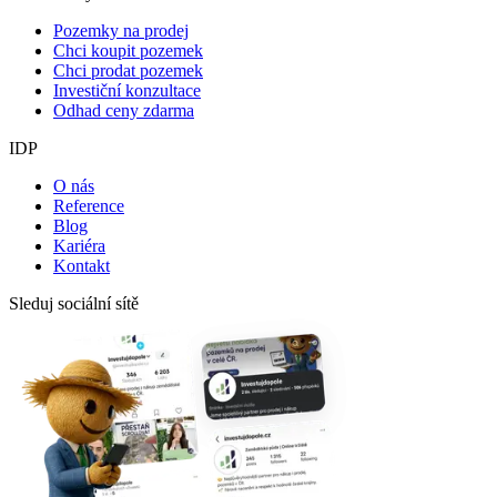
Pozemky na prodej
Chci koupit pozemek
Chci prodat pozemek
Investiční konzultace
Odhad ceny zdarma
IDP
O nás
Reference
Blog
Kariéra
Kontakt
Sleduj sociální sítě