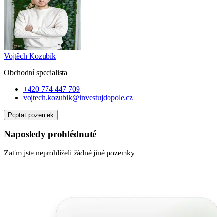
Vojtěch Kozubík
Obchodní specialist
a
+420 774 447 709
vojtech.kozubik@investujdopole.cz
Poptat pozemek
Naposledy prohlédnuté
Zatím jste neprohlíželi žádné jiné pozemky.