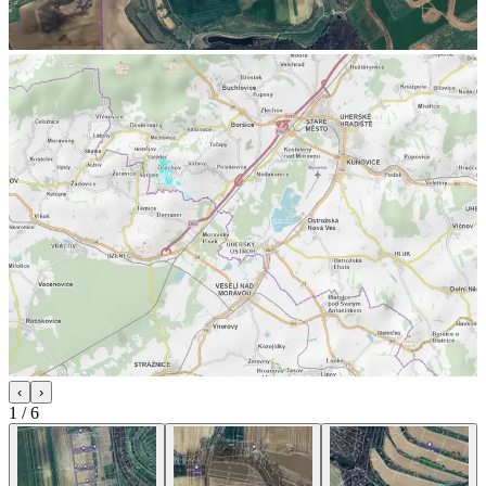
‹
›
1
/
6