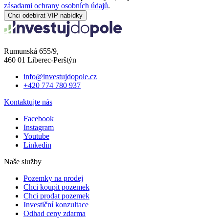
zásadami ochrany osobních údajů
.
Chci odebírat VIP nabídky
Rumunská 655/9,
460 01 Liberec-Perštýn
info@investujdopole.cz
+420 774 780 937
Kontaktujte nás
Facebook
Instagram
Youtube
Linkedin
Naše služby
Pozemky na prodej
Chci koupit pozemek
Chci prodat pozemek
Investiční konzultace
Odhad ceny zdarma