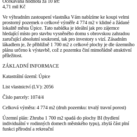
Očekávaná hodnota za 10 let:
4,71 mil Kč
Ve výhradním zastoupení vlastníka Vám nabízíme ke koupi velmi
prostorný pozemek o celkové výměře 4 774 m2 v klidné a žádané
lokalitě města Úpice. Tato nabídka je ideální jak pro zájemce
hledající místo pro stavbu vysněného domu s obrovskou zahradou
zaručující absolutní soukromí, tak pro investory s vizí. Zásadním
lákadlem je, že přibližně 1 700 m2 z celkové plochy je dle územního
plánu určeno k výstavbě, což z pozemku činí mimořádně atraktivní
příležitost.
ZÁKLADNÍ INFORMACE
Katastrální území: Úpice
List vlastnictví (LV): 2056
Číslo parcely: 1074/4
Celková výměra: 4 774 m2 (druh pozemku: trvalý travní porost)
Územní plán: Zhruba 1 700 m2 spadá do plochy BI (bydlení
individuální v rodinných domech městského typu), zbylá část plní
funkci přírodní a rekreační