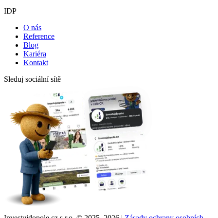
IDP
O nás
Reference
Blog
Kariéra
Kontakt
Sleduj sociální sítě
Investujdopole.cz s.r.o. ©
2025–2026
|
Zásady ochrany osobních