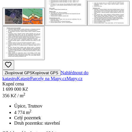
Nahlédnout do
Zkopírovat GPS
Kopírovat GPS
katastru
Katastr
Parcely na Mapy.cz
Mapy.cz
Kupní cena
1 699 000 Kč
2
356
Kč / m
Úpice, Trutnov
2
4 774
m
Celý pozemek
Druh pozemku:
stavební