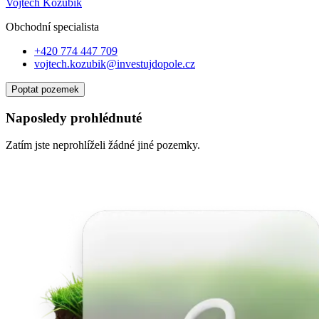
Vojtěch Kozubík
Obchodní specialist
a
+420 774 447 709
vojtech.kozubik@investujdopole.cz
Poptat pozemek
Naposledy prohlédnuté
Zatím jste neprohlíželi žádné jiné pozemky.