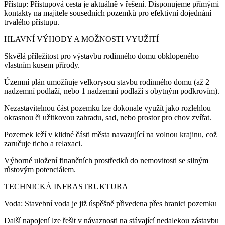
Přístup: Přístupová cesta je aktuálně v řešení. Disponujeme přímými
kontakty na majitele sousedních pozemků pro efektivní dojednání
trvalého přístupu.
HLAVNÍ VÝHODY A MOŽNOSTI VYUŽITÍ
Skvělá příležitost pro výstavbu rodinného domu obklopeného
vlastním kusem přírody.
Územní plán umožňuje velkorysou stavbu rodinného domu (až 2
nadzemní podlaží, nebo 1 nadzemní podlaží s obytným podkrovím).
Nezastavitelnou část pozemku lze dokonale využít jako rozlehlou
okrasnou či užitkovou zahradu, sad, nebo prostor pro chov zvířat.
Pozemek leží v klidné části města navazující na volnou krajinu, což
zaručuje ticho a relaxaci.
Výborné uložení finančních prostředků do nemovitosti se silným
růstovým potenciálem.
TECHNICKÁ INFRASTRUKTURA
Voda: Stavební voda je již úspěšně přivedena přes hranici pozemku
Další napojení lze řešit v návaznosti na stávající nedalekou zástavbu