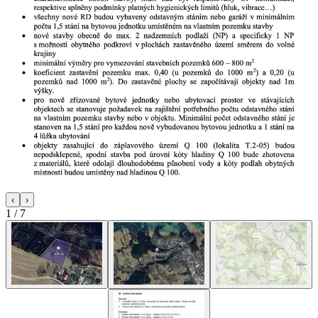
‹
›
1
/
7