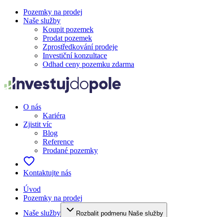
Pozemky na prodej
Naše služby
Koupit pozemek
Prodat pozemek
Zprostředkování prodeje
Investiční konzultace
Odhad ceny pozemku zdarma
O nás
Kariéra
Zjistit víc
Blog
Reference
Prodané pozemky
Kontaktujte nás
Úvod
Pozemky na prodej
Naše služby
Rozbalit podmenu Naše služby