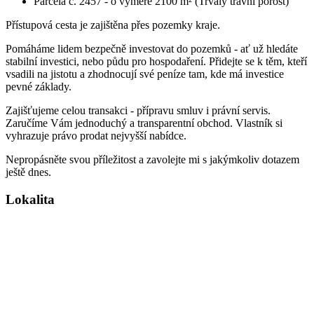
Parcela č. 2457 - o výměře 2100 m² (Trvalý travní porost)
Přístupová cesta je zajištěna přes pozemky kraje.
Pomáháme lidem bezpečně investovat do pozemků - ať už hledáte
stabilní investici, nebo půdu pro hospodaření. Přidejte se k těm, kteří
vsadili na jistotu a zhodnocují své peníze tam, kde má investice
pevné základy.
Zajišťujeme celou transakci - přípravu smluv i právní servis.
Zaručíme Vám jednoduchý a transparentní obchod. Vlastník si
vyhrazuje právo prodat nejvyšší nabídce.
Nepropásněte svou příležitost a zavolejte mi s jakýmkoliv dotazem
ještě dnes.
Lokalita