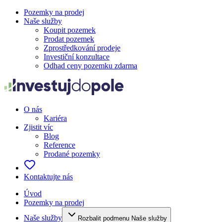
Pozemky na prodej
Naše služby
Koupit pozemek
Prodat pozemek
Zprostředkování prodeje
Investiční konzultace
Odhad ceny pozemku zdarma
O nás
Kariéra
Zjistit víc
Blog
Reference
Prodané pozemky
Kontaktujte nás
Úvod
Pozemky na prodej
Naše služby
Rozbalit podmenu Naše služby