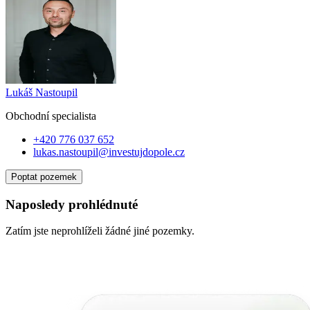
Lukáš Nastoupil
Obchodní specialist
a
+420 776 037 652
lukas.nastoupil@investujdopole.cz
Poptat pozemek
Naposledy prohlédnuté
Zatím jste neprohlíželi žádné jiné pozemky.