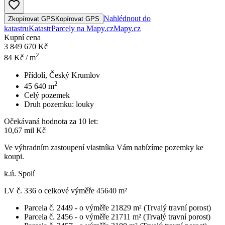
Nahlédnout do
Zkopírovat GPS
Kopírovat GPS
katastru
Katastr
Parcely na Mapy.cz
Mapy.cz
Kupní cena
3 849 670 Kč
2
84
Kč / m
Přídolí, Český Krumlov
2
45 640
m
Celý pozemek
Druh pozemku:
louky
Očekávaná hodnota za 10 let:
10,67 mil Kč
Ve výhradním zastoupení vlastníka Vám nabízíme pozemky ke
koupi.
k.ú. Spolí
LV č. 336 o celkové výměře 45640 m²
Parcela č. 2449 - o výměře 21829 m² (Trvalý travní porost)
Parcela č. 2456 - o výměře 21711 m² (Trvalý travní porost)