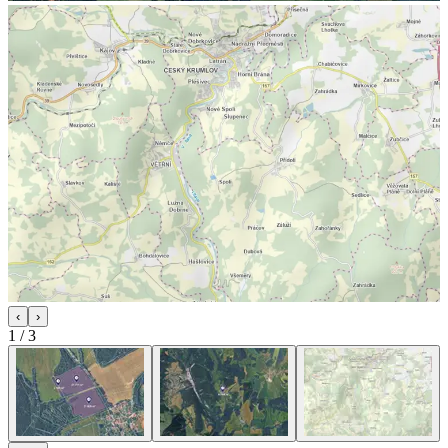
‹
›
1
/
3