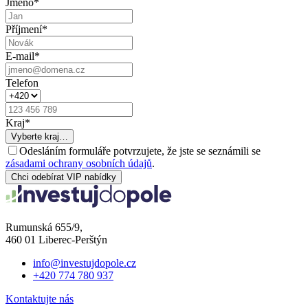
Jméno
*
Příjmení
*
E-mail
*
Telefon
Kraj
*
Vyberte kraj…
Odesláním formuláře potvrzujete, že jste se seznámili se
zásadami ochrany osobních údajů
.
Chci odebírat VIP nabídky
Rumunská 655/9,
460 01 Liberec-Perštýn
info@investujdopole.cz
+420 774 780 937
Kontaktujte nás