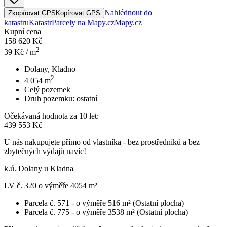
Nahlédnout do
Zkopírovat GPS
Kopírovat GPS
katastru
Katastr
Parcely na Mapy.cz
Mapy.cz
Kupní cena
158 620 Kč
2
39
Kč / m
Dolany, Kladno
2
4 054
m
Celý pozemek
Druh pozemku:
ostatní
Očekávaná hodnota za 10 let:
439 553 Kč
U nás nakupujete přímo od vlastníka - bez prostředníků a bez
zbytečných výdajů navíc!
k.ú. Dolany u Kladna
LV č. 320 o výměře 4054 m²
Parcela č. 571 - o výměře 516 m² (Ostatní plocha)
Parcela č. 775 - o výměře 3538 m² (Ostatní plocha)