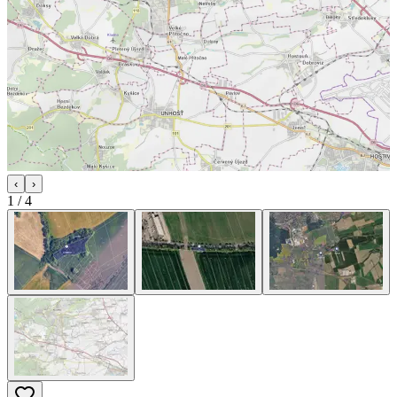
‹
›
1
/
4