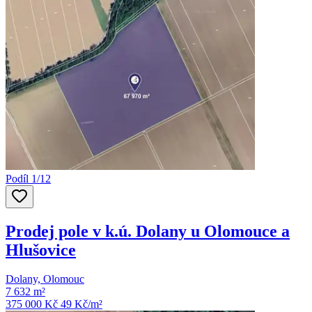
Podíl 1/12
Prodej pole v k.ú. Dolany u Olomouce a
Hlušovice
Dolany, Olomouc
7 632 m²
375 000 Kč
49
Kč/m²