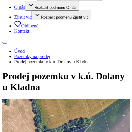
O nás
Rozbalit podmenu O nás
Zjistit víc
Rozbalit podmenu Zjistit víc
Oblíbené
Kontakt
Úvod
Pozemky na prodej
Prodej pozemku v k.ú. Dolany u Kladna
Prodej pozemku v k.ú. Dolany
u Kladna