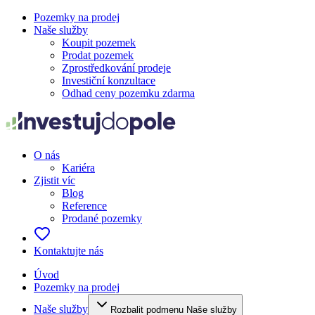
Pozemky na prodej
Naše služby
Koupit pozemek
Prodat pozemek
Zprostředkování prodeje
Investiční konzultace
Odhad ceny pozemku zdarma
O nás
Kariéra
Zjistit víc
Blog
Reference
Prodané pozemky
Kontaktujte nás
Úvod
Pozemky na prodej
Naše služby
Rozbalit podmenu Naše služby