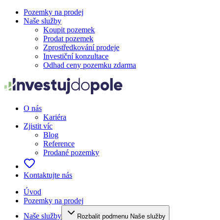
Pozemky na prodej
Naše služby
Koupit pozemek
Prodat pozemek
Zprostředkování prodeje
Investiční konzultace
Odhad ceny pozemku zdarma
O nás
Kariéra
Zjistit víc
Blog
Reference
Prodané pozemky
Kontaktujte nás
Úvod
Pozemky na prodej
Naše služby
Rozbalit podmenu Naše služby