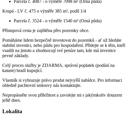
Parcela č. 4087 - o výměře 7098 m² (Orná půda)
Krupá - LV č. 475 o výměře 385 m², podíl 1/4
Parcela č. 3524 - o výměře 1540 m² (Orná půda)
Přístupová cesta je zajištěna přes pozemky obce.
Pomáháme lidem bezpečně investovat do pozemků - ať už hledáte
stabilní investici, nebo půdu pro hospodaření. Přidejte se k těm, kteří
vsadili na jistotu a zhodnocují své peníze tam, kde má investice
pevné základy.
Celý proces služby je ZDARMA, správní poplatek (podání na
katastr) hradí kupující.
Vlastník si vyhrazuje právo prodat nejvyšší nabídce. Pro informaci
ohledně pachtovní smlouvy nás kontaktujte.
Nepropásněte svou příležitost a zavolejte mi s jakýmkoliv dotazem
ještě dnes.
Lokalita