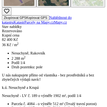
Nahlédnout do
Zkopírovat GPS
Kopírovat GPS
katastru
Katastr
Parcely na Mapy.cz
Mapy.cz
Stav nabídky
Rezervováno
Kupní cena
82 400 Kč
2
36
Kč / m
Nesuchyně, Rakovník
2
2 288
m
Podíl 1/4
Druh pozemku:
pole
U nás nakupujete přímo od vlastníka - bez prostředníků a bez
zbytečných výdajů navíc!
k.ú. Nesuchyně a Krupá
Nesuchyně - LV č. 189 o výměře 1902 m², podíl 1/4
Parcela č. 4084 - o výměře 512 m² (Trvalý travní porost)