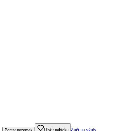
Klepněte nebo klikněte pro ovládání mapy
Zpět na výpis
Poptat pozemek
Uložit nabídku