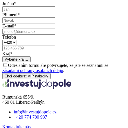
Jméno
*
Příjmení
*
E-mail
*
Telefon
Kraj
*
Vyberte kraj…
Odesláním formuláře potvrzujete, že jste se seznámili se
zásadami ochrany osobních údajů
.
Chci odebírat VIP nabídky
Rumunská 655/9,
460 01 Liberec-Perštýn
info@investujdopole.cz
+420 774 780 937
Kontaktujte nás