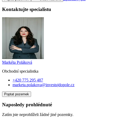
Kontaktujte specialistu
Markéta Poláková
Obchodní specialist
ka
+420 775 295 487
marketa.polakova@investujdopole.cz
Poptat pozemek
Naposledy prohlédnuté
Zatím jste neprohlíželi žádné jiné pozemky.