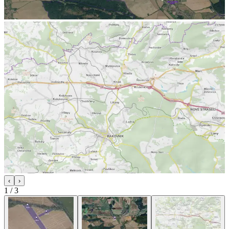
‹
›
1
/
3