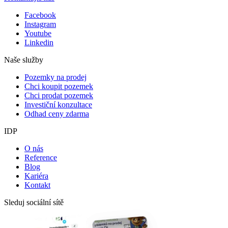
Facebook
Instagram
Youtube
Linkedin
Naše služby
Pozemky na prodej
Chci koupit pozemek
Chci prodat pozemek
Investiční konzultace
Odhad ceny zdarma
IDP
O nás
Reference
Blog
Kariéra
Kontakt
Sleduj sociální sítě