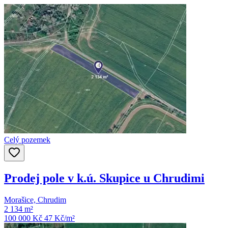
Celý pozemek
Prodej pole v k.ú. Skupice u Chrudimi
Morašice, Chrudim
2 134 m²
100 000 Kč
47
Kč/m²