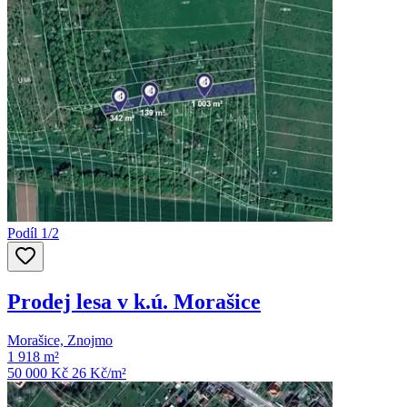
Podíl 1/2
Prodej lesa v k.ú. Morašice
Morašice, Znojmo
1 918 m²
50 000 Kč
26
Kč/m²