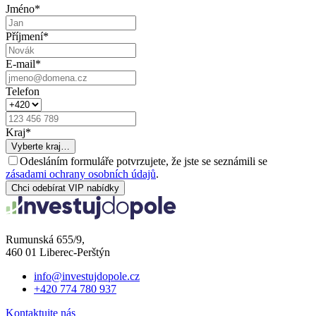
Jméno
*
Příjmení
*
E-mail
*
Telefon
Kraj
*
Vyberte kraj…
Odesláním formuláře potvrzujete, že jste se seznámili se
zásadami ochrany osobních údajů
.
Chci odebírat VIP nabídky
Rumunská 655/9,
460 01 Liberec-Perštýn
info@investujdopole.cz
+420 774 780 937
Kontaktujte nás