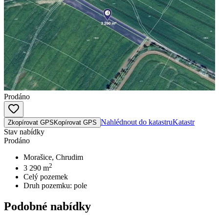
Prodáno
Nahlédnout do katastru
Katastr
Zkopírovat GPS
Kopírovat GPS
Stav nabídky
Prodáno
Morašice, Chrudim
2
3 290
m
Celý pozemek
Druh pozemku:
pole
Podobné nabídky