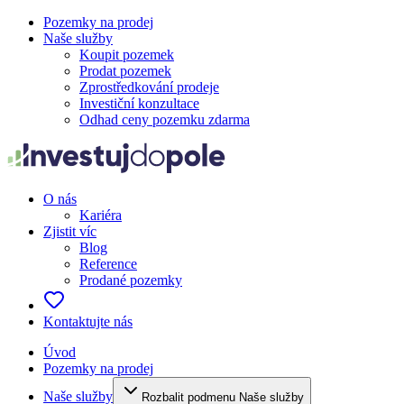
Pozemky na prodej
Naše služby
Koupit pozemek
Prodat pozemek
Zprostředkování prodeje
Investiční konzultace
Odhad ceny pozemku zdarma
O nás
Kariéra
Zjistit víc
Blog
Reference
Prodané pozemky
Kontaktujte nás
Úvod
Pozemky na prodej
Naše služby
Rozbalit podmenu Naše služby