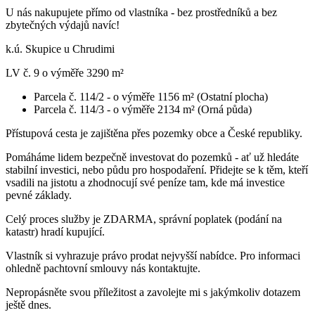
U nás nakupujete přímo od vlastníka - bez prostředníků a bez
zbytečných výdajů navíc!
k.ú. Skupice u Chrudimi
LV č. 9 o výměře 3290 m²
Parcela č. 114/2 - o výměře 1156 m² (Ostatní plocha)
Parcela č. 114/3 - o výměře 2134 m² (Orná půda)
Přístupová cesta je zajištěna přes pozemky obce a České republiky.
Pomáháme lidem bezpečně investovat do pozemků - ať už hledáte
stabilní investici, nebo půdu pro hospodaření. Přidejte se k těm, kteří
vsadili na jistotu a zhodnocují své peníze tam, kde má investice
pevné základy.
Celý proces služby je ZDARMA, správní poplatek (podání na
katastr) hradí kupující.
Vlastník si vyhrazuje právo prodat nejvyšší nabídce. Pro informaci
ohledně pachtovní smlouvy nás kontaktujte.
Nepropásněte svou příležitost a zavolejte mi s jakýmkoliv dotazem
ještě dnes.