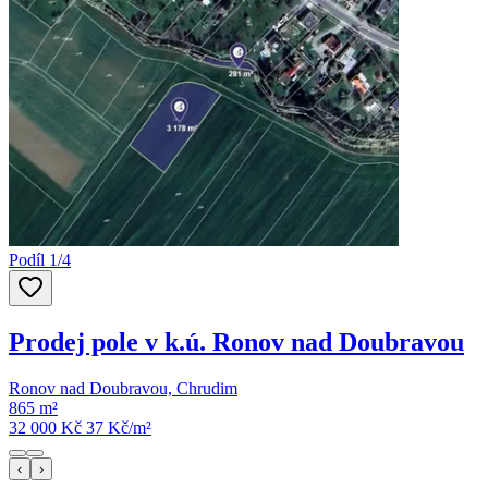
Podíl 1/4
Prodej pole v k.ú. Ronov nad Doubravou
Ronov nad Doubravou, Chrudim
865 m²
32 000 Kč
37
Kč/m²
‹
›