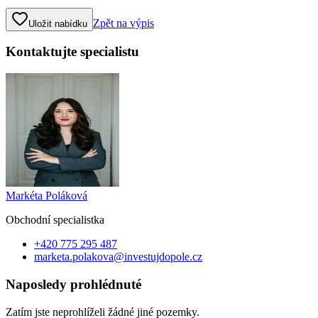
Zpět na výpis
Uložit nabídku
Kontaktujte specialistu
Markéta Poláková
Obchodní specialist
ka
+420 775 295 487
marketa.polakova@investujdopole.cz
Naposledy prohlédnuté
Zatím jste neprohlíželi žádné jiné pozemky.