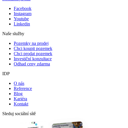
Facebook
Instagram
Youtube
Linkedin
Naše služby
Pozemky na prodej
Chci koupit pozemek
Chci prodat pozemek
Investiční konzultace
Odhad ceny zdarma
IDP
O nás
Reference
Blog
Kariéra
Kontakt
Sleduj sociální sítě