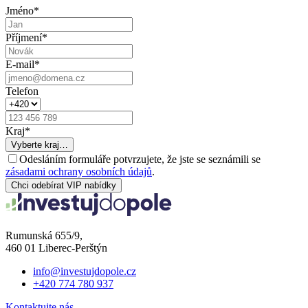
Jméno
*
Příjmení
*
E-mail
*
Telefon
Kraj
*
Vyberte kraj…
Odesláním formuláře potvrzujete, že jste se seznámili se
zásadami ochrany osobních údajů
.
Chci odebírat VIP nabídky
Rumunská 655/9,
460 01 Liberec-Perštýn
info@investujdopole.cz
+420 774 780 937
Kontaktujte nás