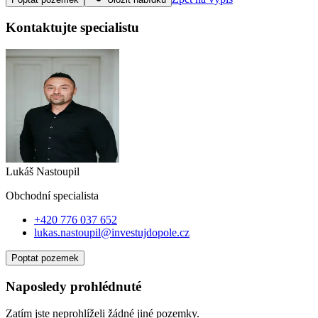
Kontaktujte specialistu
Lukáš Nastoupil
Obchodní specialist
a
+420 776 037 652
lukas.nastoupil@investujdopole.cz
Poptat pozemek
Naposledy prohlédnuté
Zatím jste neprohlíželi žádné jiné pozemky.