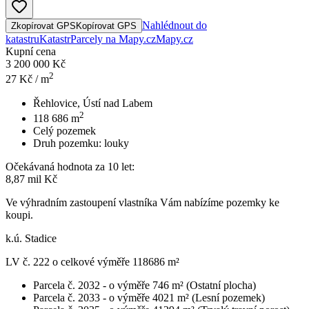
Nahlédnout do
Zkopírovat GPS
Kopírovat GPS
katastru
Katastr
Parcely na Mapy.cz
Mapy.cz
Kupní cena
3 200 000 Kč
2
27
Kč / m
Řehlovice, Ústí nad Labem
2
118 686
m
Celý pozemek
Druh pozemku:
louky
Očekávaná hodnota za 10 let:
8,87 mil Kč
Ve výhradním zastoupení vlastníka Vám nabízíme pozemky ke
koupi.
k.ú. Stadice
LV č. 222 o celkové výměře 118686 m²
Parcela č. 2032 - o výměře 746 m² (Ostatní plocha)
Parcela č. 2033 - o výměře 4021 m² (Lesní pozemek)