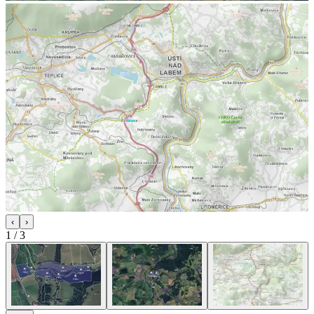
‹
›
1
/
3