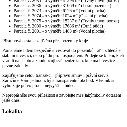
Parcela č. 2035 - o výměře 41294 m² (Trvalý travní porost)
Parcela č. 2036 - o výměře 31069 m² (Lesní pozemek)
Parcela č. 2073 - o výměře 6126 m² (Vodní plocha)
Parcela č. 2074 - o výměře 1024 m² (Ostatní plocha)
Parcela č. 2075 - o výměře 15237 m² (Trvalý travní porost)
Parcela č. 2080 - o výměře 17686 m² (Orná půda)
Parcela č. 2081 - o výměře 1483 m² (Vodní plocha)
Přístupová cesta je zajištěna přes pozemky kraje.
Pomáháme lidem bezpečně investovat do pozemků - ať už hledáte
stabilní investici, nebo půdu pro hospodaření. Přidejte se k těm, kteří
vsadili na jistotu a zhodnocují své peníze tam, kde má investice
pevné základy.
Zajišťujeme celou transakci - přípravu smluv i právní servis.
Zaručíme Vám jednoduchý a transparentní obchod. Vlastník si
vyhrazuje právo prodat nejvyšší nabídce.
Nepropásněte svou příležitost a zavolejte mi s jakýmkoliv dotazem
ještě dnes.
Lokalita