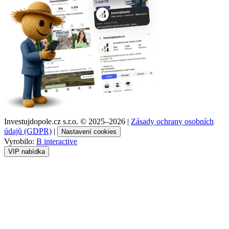
Investujdopole.cz s.r.o. ©
2025–2026
|
Zásady ochrany osobních
údajů (GDPR)
|
Nastavení cookies
Vyrobilo:
B interactive
VIP nabídka