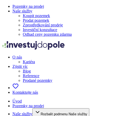
Pozemky na prodej
Naše služby
Koupit pozemek
Prodat pozemek
Zprostředkování prodeje
Investiční konzultace
Odhad ceny pozemku zdarma
O nás
Kariéra
Zjistit víc
Blog
Reference
Prodané pozemky
Kontaktujte nás
Úvod
Pozemky na prodej
Naše služby
Rozbalit podmenu Naše služby