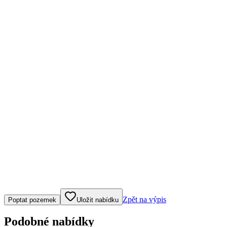
Klepněte nebo klikněte pro ovládání mapy
Zpět na výpis
Poptat pozemek
Uložit nabídku
Podobné nabídky