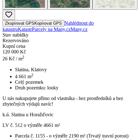
Nahlédnout do
Zkopírovat GPS
Kopírovat GPS
katastru
Katastr
Parcely na Mapy.cz
Mapy.cz
Stav nabídky
Rezervováno
Kupní cena
120 000 Kč
2
26
Kč / m
Slatina, Klatovy
2
4 661
m
Celý pozemek
Druh pozemku:
louky
U nás nakupujete přímo od vlastníka - bez prostředníků a bez
zbytečných výdajů navíc!
k.ú. Slatina u Horažďovic
LV č. 512 o výměře 4661 m²
Parcela č. 1155 - o výměře 2190 m² (Trvalý travní porost)