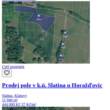
Celý pozemek
Prodej pole v k.ú. Slatina u Horažďovic
Slatina, Klatovy
11 940 m²
444 000 Kč
37
Kč/m²