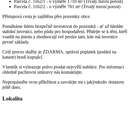
Parcela č. 1162/1 - o výměře 1710 m² (Trvalý travní porost)
Parcela č. 1162/2 - o výměře 761 m² (Trvalý travní porost)
Přístupová cesta je zajištěna přes pozemky obce.
Pomáháme lidem bezpečně investovat do pozemků - ať už hledáte
stabilní investici, nebo půdu pro hospodaření. Přidejte se k těm, kteří
vsadili na jistotu a zhodnocují své peníze tam, kde má investice
pevné základy.
Celý proces služby je ZDARMA, správní poplatek (podání na
katastr) hradí kupující.
Vlastník si vyhrazuje právo prodat nejvyšší nabídce. Pro informaci
ohledně pachtovní smlouvy nás kontaktujte.
Nepropásněte svou příležitost a zavolejte mi s jakýmkoliv dotazem
ještě dnes.
Lokalita