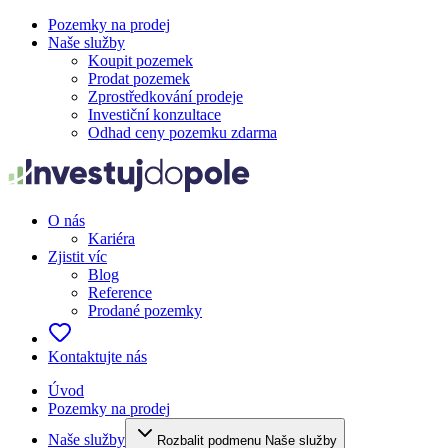
Pozemky na prodej
Naše služby
Koupit pozemek
Prodat pozemek
Zprostředkování prodeje
Investiční konzultace
Odhad ceny pozemku zdarma
O nás
Kariéra
Zjistit víc
Blog
Reference
Prodané pozemky
Kontaktujte nás
Úvod
Pozemky na prodej
Naše služby
Rozbalit podmenu Naše služby