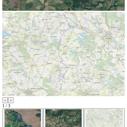
‹
›
1
/
3