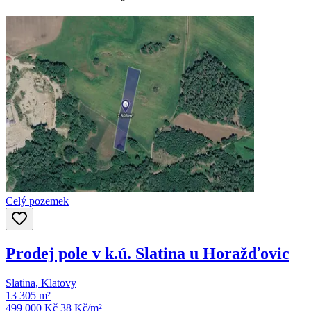
Celý pozemek
Prodej pole v k.ú. Slatina u Horažďovic
Slatina, Klatovy
13 305 m²
499 000 Kč
38
Kč/m²