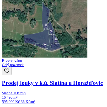
Rezervováno
Celý pozemek
Prodej louky v k.ú. Slatina u Horažďovic
Slatina, Klatovy
16 490 m²
595 000 Kč
36
Kč/m²