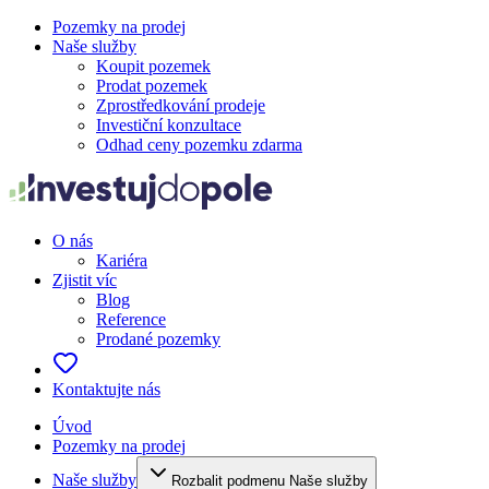
Pozemky na prodej
Naše služby
Koupit pozemek
Prodat pozemek
Zprostředkování prodeje
Investiční konzultace
Odhad ceny pozemku zdarma
O nás
Kariéra
Zjistit víc
Blog
Reference
Prodané pozemky
Kontaktujte nás
Úvod
Pozemky na prodej
Naše služby
Rozbalit podmenu Naše služby