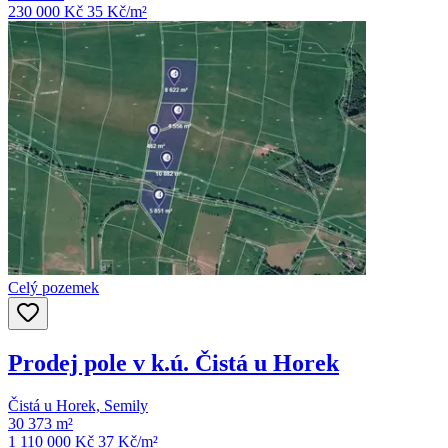
230 000 Kč
35
Kč/m²
Celý pozemek
Prodej pole v k.ú. Čistá u Horek
Čistá u Horek, Semily
30 373 m²
1 110 000 Kč
37
Kč/m²