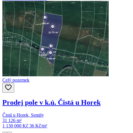
Celý pozemek
Prodej pole v k.ú. Čistá u Horek
Čistá u Horek, Semily
31 126 m²
1 130 000 Kč
36
Kč/m²