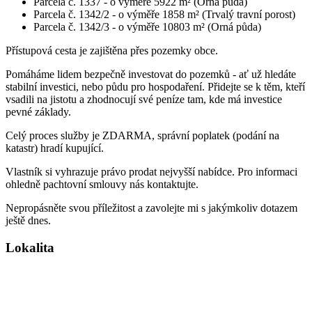
Parcela č. 1337 - o výměře 5922 m² (Orná půda)
Parcela č. 1342/2 - o výměře 1858 m² (Trvalý travní porost)
Parcela č. 1342/3 - o výměře 10803 m² (Orná půda)
Přístupová cesta je zajištěna přes pozemky obce.
Pomáháme lidem bezpečně investovat do pozemků - ať už hledáte
stabilní investici, nebo půdu pro hospodaření. Přidejte se k těm, kteří
vsadili na jistotu a zhodnocují své peníze tam, kde má investice
pevné základy.
Celý proces služby je ZDARMA, správní poplatek (podání na
katastr) hradí kupující.
Vlastník si vyhrazuje právo prodat nejvyšší nabídce. Pro informaci
ohledně pachtovní smlouvy nás kontaktujte.
Nepropásněte svou příležitost a zavolejte mi s jakýmkoliv dotazem
ještě dnes.
Lokalita