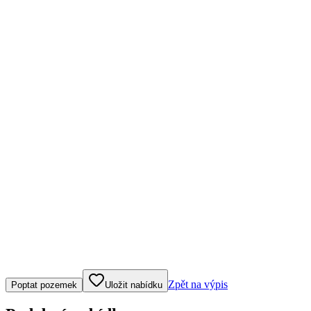
Klepněte nebo klikněte pro ovládání mapy
Zpět na výpis
Poptat pozemek
Uložit nabídku