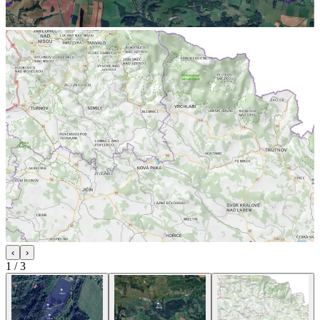
‹
›
1
/
3