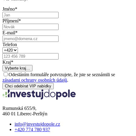
Jméno
*
Příjmení
*
E-mail
*
Telefon
Kraj
*
Vyberte kraj…
Odesláním formuláře potvrzujete, že jste se seznámili se
zásadami ochrany osobních údajů
.
Chci odebírat VIP nabídky
Rumunská 655/9,
460 01 Liberec-Perštýn
info@investujdopole.cz
+420 774 780 937