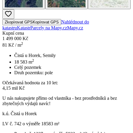
Nahlédnout do
Zkopírovat GPS
Kopírovat GPS
katastru
Katastr
Parcely na Mapy.cz
Mapy.cz
Kupní cena
1 499 000 Kč
2
81
Kč / m
Čistá u Horek, Semily
2
18 583
m
Celý pozemek
Druh pozemku:
pole
Očekávaná hodnota za 10 let:
4,15 mil Kč
U nás nakupujete přímo od vlastníka - bez prostředníků a bez
zbytečných výdajů navíc!
k.ú. Čistá u Horek
LV č. 742 o výměře 18583 m²