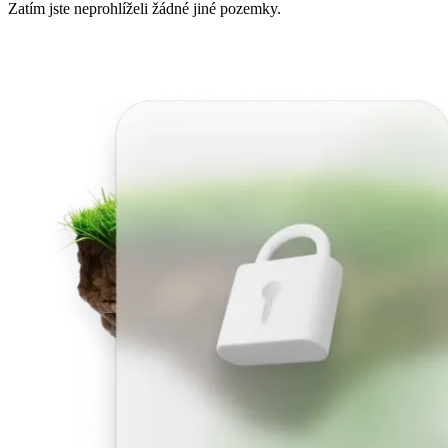
Zatím jste neprohlíželi žádné jiné pozemky.