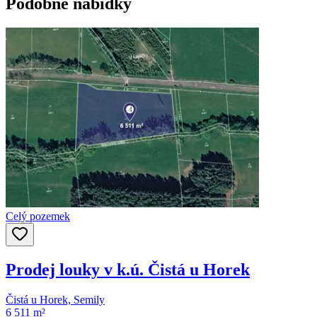
Podobné nabídky
Celý pozemek
Prodej louky v k.ú. Čistá u Horek
Čistá u Horek, Semily
6 511 m²