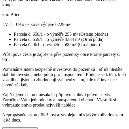
koupi.
k.ú. Brtec
LV č. 109 o celkové výměře 6229 m²
Parcela č. 658/1 - o výměře 255 m² (Ostatní plocha)
Parcela č. 659/1 - o výměře 3384 m² (Orná půda)
Parcela č. 961 - o výměře 2590 m² (Orná půda)
Přístupová cesta je zajištěna přes pozemky obce kromě parcely č.
961.
Pomáháme lidem bezpečně investovat do pozemků - ať už hledáte
stabilní investici, nebo půdu pro hospodaření. Přidejte se k těm, kteří
vsadili na jistotu a zhodnocují své peníze tam, kde má investice
pevné základy.
Zajišťujeme celou transakci - přípravu smluv i právní servis.
Zaručíme Vám jednoduchý a transparentní obchod. Vlastník si
vyhrazuje právo prodat nejvyšší nabídce.
Nepropásněte svou příležitost a zavolejte mi s jakýmkoliv dotazem
ještě dnes.