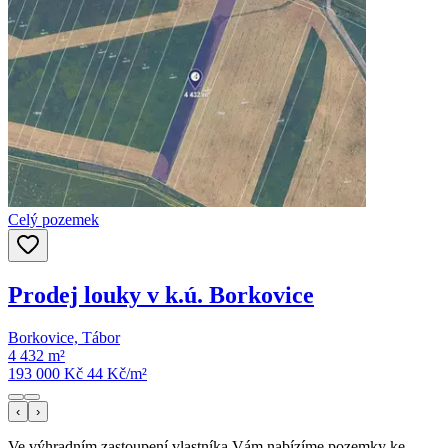
Celý pozemek
Prodej louky v k.ú. Borkovice
Borkovice, Tábor
4 432 m²
193 000 Kč
44
Kč/m²
‹
›
Ve výhradním zastoupení vlastníka Vám nabízíme pozemky ke