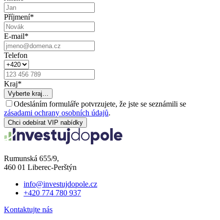
Příjmení
*
E-mail
*
Telefon
Kraj
*
Vyberte kraj…
Odesláním formuláře potvrzujete, že jste se seznámili se
zásadami ochrany osobních údajů
.
Chci odebírat VIP nabídky
Rumunská 655/9,
460 01 Liberec-Perštýn
info@investujdopole.cz
+420 774 780 937
Kontaktujte nás