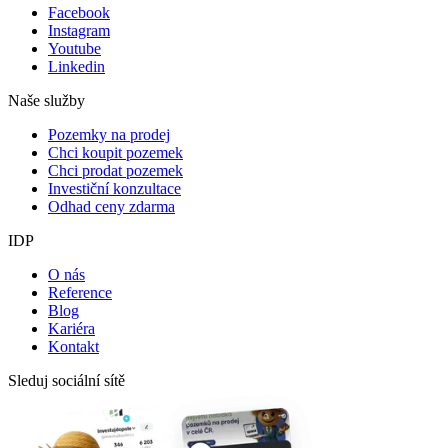
Facebook
Instagram
Youtube
Linkedin
Naše služby
Pozemky na prodej
Chci koupit pozemek
Chci prodat pozemek
Investiční konzultace
Odhad ceny zdarma
IDP
O nás
Reference
Blog
Kariéra
Kontakt
Sleduj sociální sítě