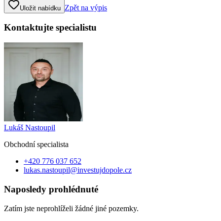
Zpět na výpis
Uložit nabídku
Kontaktujte specialistu
Lukáš Nastoupil
Obchodní specialist
a
+420 776 037 652
lukas.nastoupil@investujdopole.cz
Naposledy prohlédnuté
Zatím jste neprohlíželi žádné jiné pozemky.