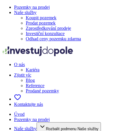
Pozemky na prodej
Naše služby
Koupit pozemek
Prodat pozemek
Zprostředkování prodeje
Investiční konzultace
Odhad ceny pozemku zdarma
O nás
Kariéra
Zjistit víc
Blog
Reference
Prodané pozemky
Kontaktujte nás
Úvod
Pozemky na prodej
Naše služby
Rozbalit podmenu Naše služby