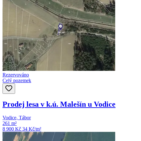
Rezervováno
Celý pozemek
Prodej lesa v k.ú. Malešín u Vodice
Vodice, Tábor
261 m²
8 900 Kč
34
Kč/m²