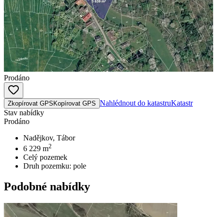
Prodáno
Nahlédnout do katastru
Katastr
Zkopírovat GPS
Kopírovat GPS
Stav nabídky
Prodáno
Nadějkov, Tábor
2
6 229
m
Celý pozemek
Druh pozemku:
pole
Podobné nabídky