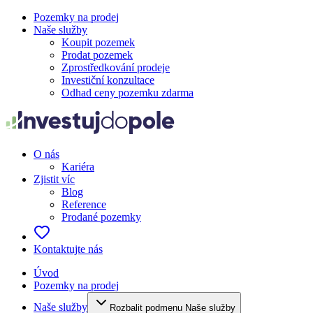
Pozemky na prodej
Naše služby
Koupit pozemek
Prodat pozemek
Zprostředkování prodeje
Investiční konzultace
Odhad ceny pozemku zdarma
O nás
Kariéra
Zjistit víc
Blog
Reference
Prodané pozemky
Kontaktujte nás
Úvod
Pozemky na prodej
Naše služby
Rozbalit podmenu Naše služby