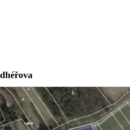
odhéřova