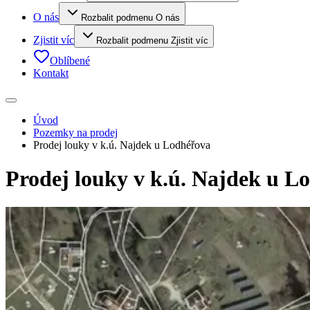
O nás
Rozbalit podmenu O nás
Zjistit víc
Rozbalit podmenu Zjistit víc
Oblíbené
Kontakt
Úvod
Pozemky na prodej
Prodej louky v k.ú. Najdek u Lodhéřova
Prodej louky v k.ú. Najdek u L