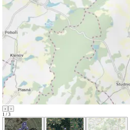
‹
›
1
/
3