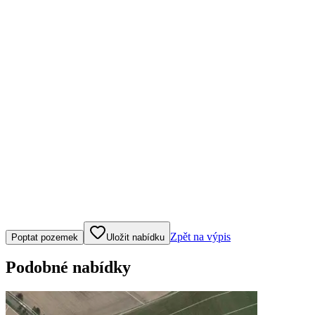
Klepněte nebo klikněte pro ovládání mapy
Zpět na výpis
Poptat pozemek
Uložit nabídku
Podobné nabídky