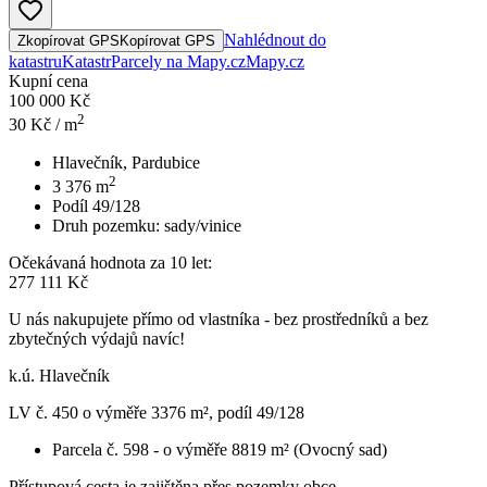
Nahlédnout do
Zkopírovat GPS
Kopírovat GPS
katastru
Katastr
Parcely na Mapy.cz
Mapy.cz
Kupní cena
100 000 Kč
2
30
Kč / m
Hlavečník, Pardubice
2
3 376
m
Podíl 49/128
Druh pozemku:
sady/vinice
Očekávaná hodnota za 10 let:
277 111 Kč
U nás nakupujete přímo od vlastníka - bez prostředníků a bez
zbytečných výdajů navíc!
k.ú. Hlavečník
LV č. 450 o výměře 3376 m², podíl 49/128
Parcela č. 598 - o výměře 8819 m² (Ovocný sad)
Přístupová cesta je zajištěna přes pozemky obce.