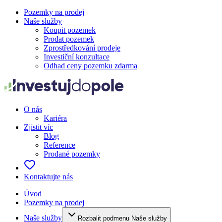
Pozemky na prodej
Naše služby
Koupit pozemek
Prodat pozemek
Zprostředkování prodeje
Investiční konzultace
Odhad ceny pozemku zdarma
O nás
Kariéra
Zjistit víc
Blog
Reference
Prodané pozemky
Kontaktujte nás
Úvod
Pozemky na prodej
Naše služby
Rozbalit podmenu Naše služby