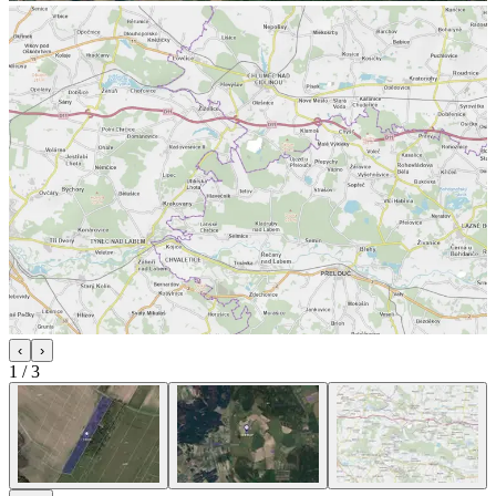
‹
›
1
/
3