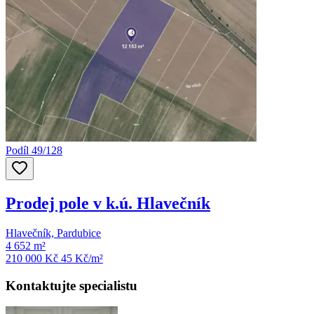
Podíl 49/128
Prodej pole v k.ú. Hlavečník
Hlavečník, Pardubice
4 652 m²
210 000 Kč
45
Kč/m²
Kontaktujte specialistu