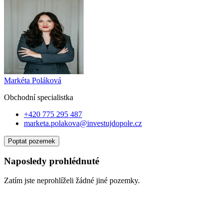
Markéta Poláková
Obchodní specialist
ka
+420 775 295 487
marketa.polakova@investujdopole.cz
Poptat pozemek
Naposledy prohlédnuté
Zatím jste neprohlíželi žádné jiné pozemky.