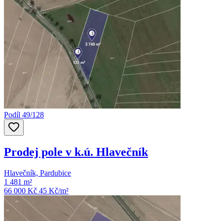
Podíl 49/128
Prodej pole v k.ú. Hlavečník
Hlavečník, Pardubice
1 481 m²
66 000 Kč
45
Kč/m²