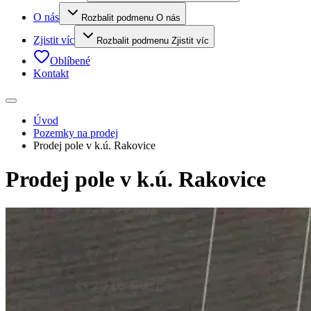
O nás
Rozbalit podmenu O nás
Zjistit víc
Rozbalit podmenu Zjistit víc
Oblíbené
Kontakt
Úvod
Pozemky na prodej
Prodej pole v k.ú. Rakovice
Prodej pole v k.ú. Rakovice