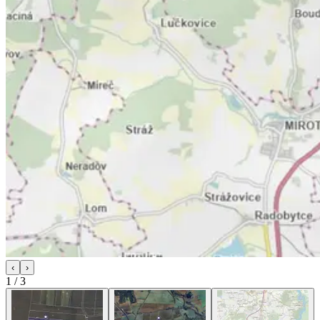
‹
›
1
/
3