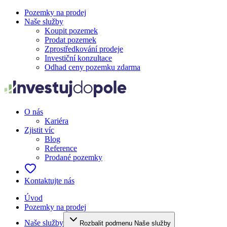
Pozemky na prodej
Naše služby
Koupit pozemek
Prodat pozemek
Zprostředkování prodeje
Investiční konzultace
Odhad ceny pozemku zdarma
O nás
Kariéra
Zjistit víc
Blog
Reference
Prodané pozemky
Kontaktujte nás
Úvod
Pozemky na prodej
Naše služby
Rozbalit podmenu Naše služby