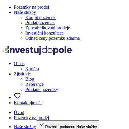
Pozemky na prodej
Naše služby
Koupit pozemek
Prodat pozemek
Zprostředkování prodeje
Investiční konzultace
Odhad ceny pozemku zdarma
O nás
Kariéra
Zjistit víc
Blog
Reference
Prodané pozemky
Kontaktujte nás
Úvod
Pozemky na prodej
Naše služby
Rozbalit podmenu Naše služby