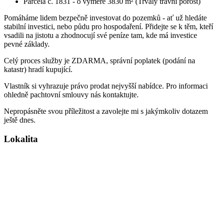
Parcela č. 1831 - o výměře 3830 m² (Trvalý travní porost)
Pomáháme lidem bezpečně investovat do pozemků - ať už hledáte
stabilní investici, nebo půdu pro hospodaření. Přidejte se k těm, kteří
vsadili na jistotu a zhodnocují své peníze tam, kde má investice
pevné základy.
Celý proces služby je ZDARMA, správní poplatek (podání na
katastr) hradí kupující.
Vlastník si vyhrazuje právo prodat nejvyšší nabídce. Pro informaci
ohledně pachtovní smlouvy nás kontaktujte.
Nepropásněte svou příležitost a zavolejte mi s jakýmkoliv dotazem
ještě dnes.
Lokalita