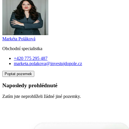
Markéta Poláková
Obchodní specialist
ka
+420 775 295 487
marketa.polakova@investujdopole.cz
Poptat pozemek
Naposledy prohlédnuté
Zatím jste neprohlíželi žádné jiné pozemky.