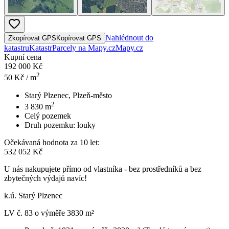
Nahlédnout do
Zkopírovat GPS
Kopírovat GPS
katastru
Katastr
Parcely na Mapy.cz
Mapy.cz
Kupní cena
192 000 Kč
2
50
Kč / m
Starý Plzenec, Plzeň-město
2
3 830
m
Celý pozemek
Druh pozemku:
louky
Očekávaná hodnota za 10 let:
532 052 Kč
U nás nakupujete přímo od vlastníka - bez prostředníků a bez
zbytečných výdajů navíc!
k.ú. Starý Plzenec
LV č. 83 o výměře 3830 m²