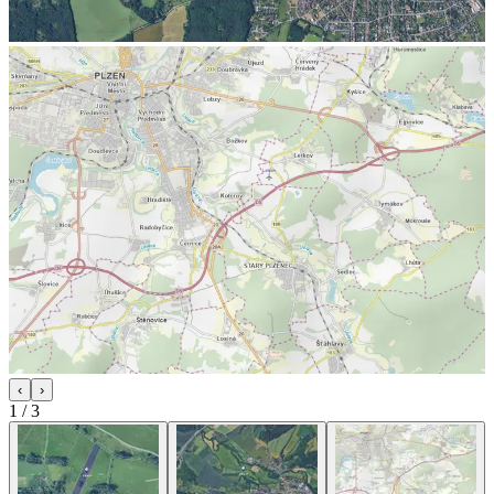
‹
›
1
/
3