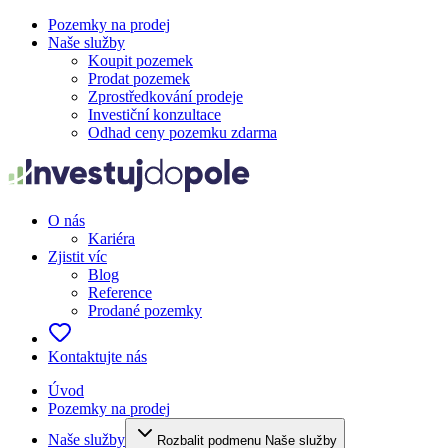
Pozemky na prodej
Naše služby
Koupit pozemek
Prodat pozemek
Zprostředkování prodeje
Investiční konzultace
Odhad ceny pozemku zdarma
O nás
Kariéra
Zjistit víc
Blog
Reference
Prodané pozemky
Kontaktujte nás
Úvod
Pozemky na prodej
Naše služby
Rozbalit podmenu Naše služby