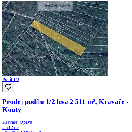
Podíl 1/2
Prodej podílu 1/2 lesa 2 511 m², Kravaře -
Kouty
Kravaře, Opava
2 512 m²