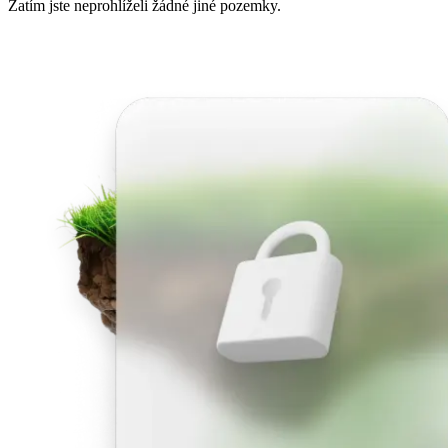
Zatím jste neprohlíželi žádné jiné pozemky.