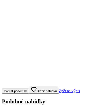
Klepněte nebo klikněte pro ovládání mapy
Zpět na výpis
Poptat pozemek
Uložit nabídku
Podobné nabídky