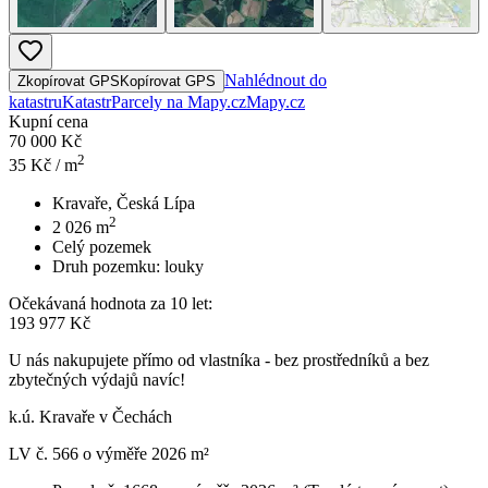
Nahlédnout do
Zkopírovat GPS
Kopírovat GPS
katastru
Katastr
Parcely na Mapy.cz
Mapy.cz
Kupní cena
70 000 Kč
2
35
Kč / m
Kravaře, Česká Lípa
2
2 026
m
Celý pozemek
Druh pozemku:
louky
Očekávaná hodnota za 10 let:
193 977 Kč
U nás nakupujete přímo od vlastníka - bez prostředníků a bez
zbytečných výdajů navíc!
k.ú. Kravaře v Čechách
LV č. 566 o výměře 2026 m²