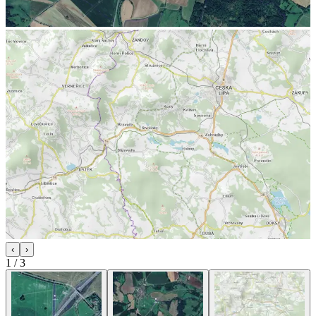
‹
›
1
/
3