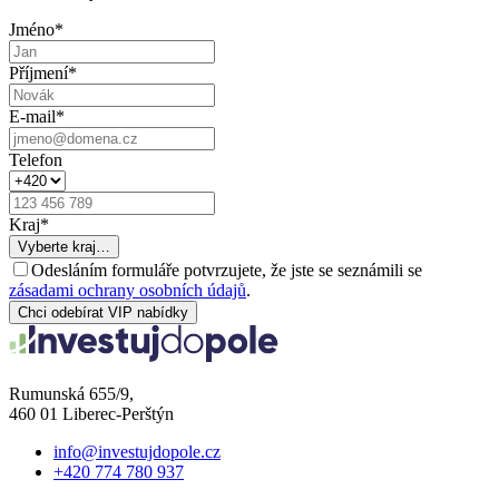
Jméno
*
Příjmení
*
E-mail
*
Telefon
Kraj
*
Vyberte kraj…
Odesláním formuláře potvrzujete, že jste se seznámili se
zásadami ochrany osobních údajů
.
Chci odebírat VIP nabídky
Rumunská 655/9,
460 01 Liberec-Perštýn
info@investujdopole.cz
+420 774 780 937