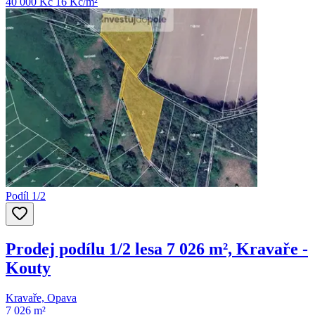
40 000 Kč
16
Kč/m²
Podíl 1/2
Prodej podílu 1/2 lesa 7 026 m², Kravaře -
Kouty
Kravaře, Opava
7 026 m²