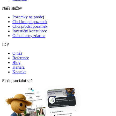
Naše služby
Pozemky na prodej
Chci koupit pozemek
Chci prodat pozemek
Investiční konzultace
Odhad ceny zdarma
IDP
O nás
Reference
Blog
Kariéra
Kontakt
Sleduj sociální sítě