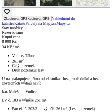
Nahlédnout do
Zkopírovat GPS
Kopírovat GPS
katastru
Katastr
Parcely na Mapy.cz
Mapy.cz
Stav nabídky
Rezervováno
Kupní cena
8 900 Kč
2
34
Kč / m
Vodice, Tábor
2
261
m
Celý pozemek
Druh pozemku:
lesy
U nás nakupujete přímo od vlastníka - bez prostředníků a bez
zbytečných výdajů navíc!
k.ú. Malešín u Vodice
LV č. 183 o výměře 261 m²
Parcela č. 203/2 - o výměře 261 m² (Lesní pozemek)