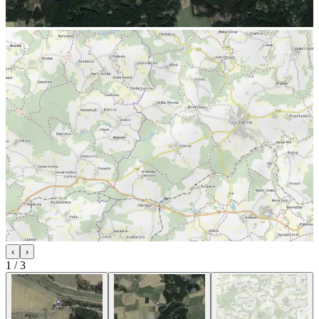
‹
›
1
/
3