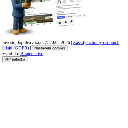
Investujdopole.cz s.r.o. ©
2025–2026
|
Zásady ochrany osobních
údajů (GDPR)
|
Nastavení cookies
Vyrobilo:
B interactive
VIP nabídka