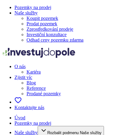
Pozemky na prodej
Naše služby
Koupit pozemek
Prodat pozemek
Zprostředkování prodeje
Investiční konzultace
Odhad ceny pozemku zdarma
O nás
Kariéra
Zjistit víc
Blog
Reference
Prodané pozemky
Kontaktujte nás
Úvod
Pozemky na prodej
Naše služby
Rozbalit podmenu Naše služby