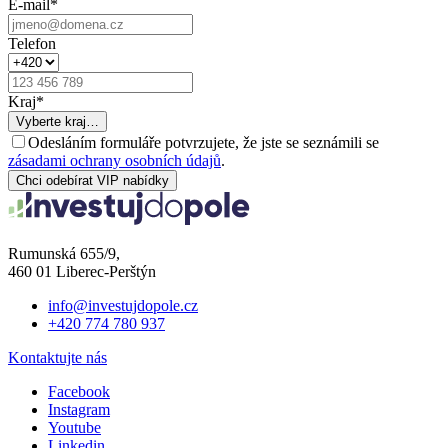
E-mail
*
Telefon
Kraj
*
Vyberte kraj…
Odesláním formuláře potvrzujete, že jste se seznámili se
zásadami ochrany osobních údajů
.
Chci odebírat VIP nabídky
Rumunská 655/9,
460 01 Liberec-Perštýn
info@investujdopole.cz
+420 774 780 937
Kontaktujte nás
Facebook
Instagram
Youtube
Linkedin