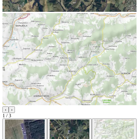
‹
›
1
/
3