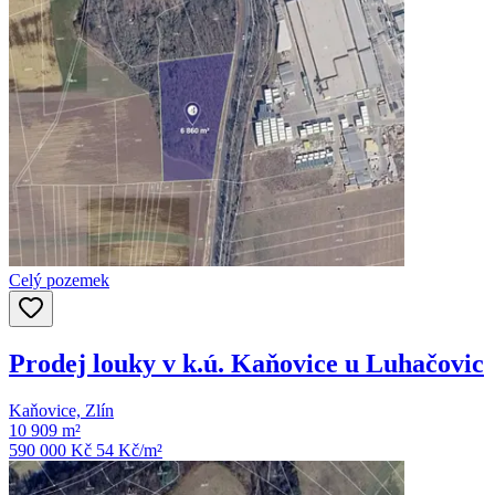
Celý pozemek
Prodej louky v k.ú. Kaňovice u Luhačovic
Kaňovice, Zlín
10 909 m²
590 000 Kč
54
Kč/m²