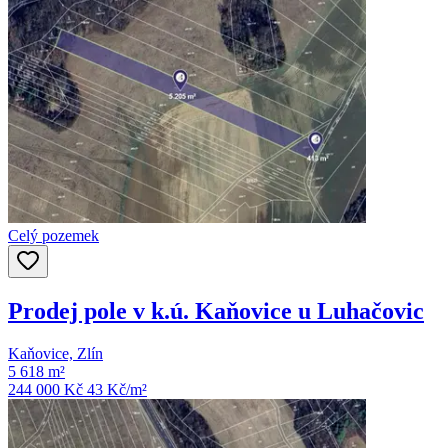
Celý pozemek
Prodej pole v k.ú. Kaňovice u Luhačovic
Kaňovice, Zlín
5 618 m²
244 000 Kč
43
Kč/m²