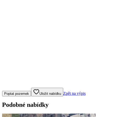
Klepněte nebo klikněte pro ovládání mapy
Zpět na výpis
Poptat pozemek
Uložit nabídku
Podobné nabídky