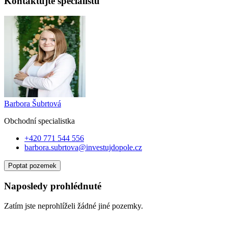
Kontaktujte specialistu
Barbora Šubrtová
Obchodní specialist
ka
+420 771 544 556
barbora.subrtova@investujdopole.cz
Poptat pozemek
Naposledy prohlédnuté
Zatím jste neprohlíželi žádné jiné pozemky.