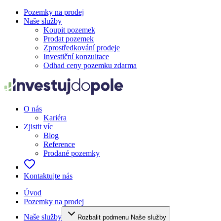
Pozemky na prodej
Naše služby
Koupit pozemek
Prodat pozemek
Zprostředkování prodeje
Investiční konzultace
Odhad ceny pozemku zdarma
O nás
Kariéra
Zjistit víc
Blog
Reference
Prodané pozemky
Kontaktujte nás
Úvod
Pozemky na prodej
Naše služby
Rozbalit podmenu Naše služby