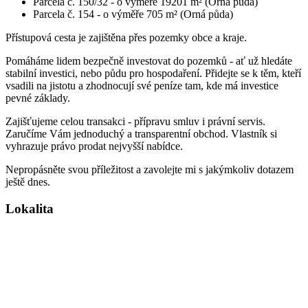
Parcela č. 150/32 - o výměře 19201 m² (Orná půda)
Parcela č. 154 - o výměře 705 m² (Orná půda)
Přístupová cesta je zajištěna přes pozemky obce a kraje.
Pomáháme lidem bezpečně investovat do pozemků - ať už hledáte
stabilní investici, nebo půdu pro hospodaření. Přidejte se k těm, kteří
vsadili na jistotu a zhodnocují své peníze tam, kde má investice
pevné základy.
Zajišťujeme celou transakci - přípravu smluv i právní servis.
Zaručíme Vám jednoduchý a transparentní obchod. Vlastník si
vyhrazuje právo prodat nejvyšší nabídce.
Nepropásněte svou příležitost a zavolejte mi s jakýmkoliv dotazem
ještě dnes.
Lokalita