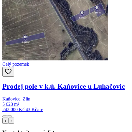
Celý pozemek
Prodej pole v k.ú. Kaňovice u Luhačovic
Kaňovice, Zlín
5 623 m²
242 000 Kč
43
Kč/m²
‹
›