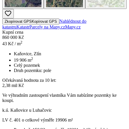
Nahlédnout do
Zkopírovat GPS
Kopírovat GPS
katastru
Katastr
Parcely na Mapy.cz
Mapy.cz
Kupní cena
860 000 Kč
2
43
Kč / m
Kaňovice, Zlín
2
19 906
m
Celý pozemek
Druh pozemku:
pole
Očekávaná hodnota za 10 let:
2,38 mil Kč
Ve výhradním zastoupení vlastníka Vám nabízíme pozemky ke
koupi.
k.ú. Kaňovice u Luhačovic
LV č. 401 o celkové výměře 19906 m²