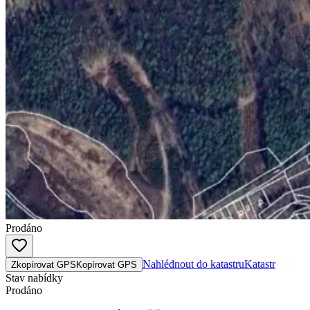
Prodáno
Nahlédnout do katastru
Katastr
Zkopírovat GPS
Kopírovat GPS
Stav nabídky
Prodáno