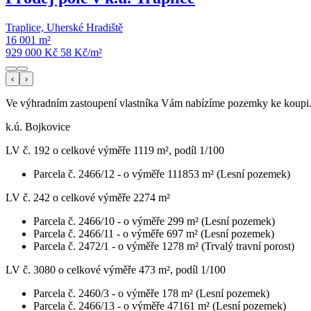
Traplice, Uherské Hradiště
16 001 m²
929 000 Kč
58
Kč/m²
‹
›
Ve výhradním zastoupení vlastníka Vám nabízíme pozemky ke koupi
k.ú. Bojkovice
LV č. 192 o celkové výměře 1119 m², podíl 1/100
Parcela č. 2466/12 - o výměře 111853 m² (Lesní pozemek)
LV č. 242 o celkové výměře 2274 m²
Parcela č. 2466/10 - o výměře 299 m² (Lesní pozemek)
Parcela č. 2466/11 - o výměře 697 m² (Lesní pozemek)
Parcela č. 2472/1 - o výměře 1278 m² (Trvalý travní porost)
LV č. 3080 o celkové výměře 473 m², podíl 1/100
Parcela č. 2460/3 - o výměře 178 m² (Lesní pozemek)
Parcela č. 2466/13 - o výměře 47161 m² (Lesní pozemek)