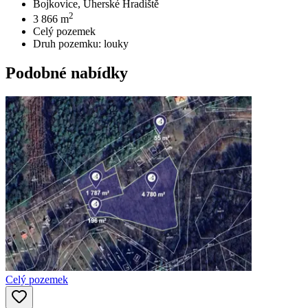
Bojkovice, Uherské Hradiště
2
3 866
m
Celý pozemek
Druh pozemku:
louky
Podobné nabídky
Celý pozemek