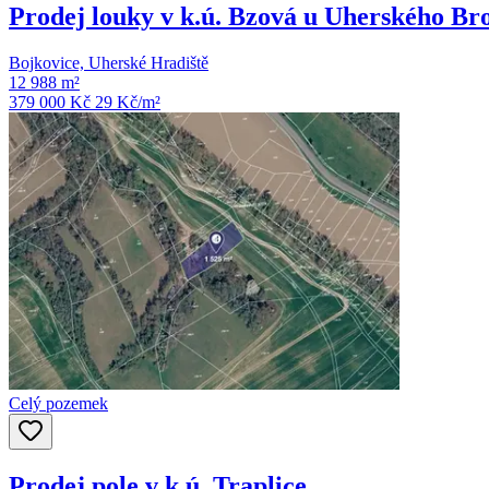
Prodej louky v k.ú. Bzová u Uherského Br
Bojkovice, Uherské Hradiště
12 988 m²
379 000 Kč
29
Kč/m²
Celý pozemek
Prodej pole v k.ú. Traplice