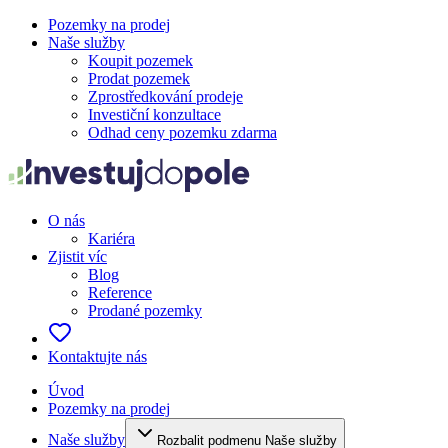
Pozemky na prodej
Naše služby
Koupit pozemek
Prodat pozemek
Zprostředkování prodeje
Investiční konzultace
Odhad ceny pozemku zdarma
O nás
Kariéra
Zjistit víc
Blog
Reference
Prodané pozemky
Kontaktujte nás
Úvod
Pozemky na prodej
Naše služby
Rozbalit podmenu Naše služby