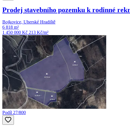
Prodej stavebního pozemku k rodinné rekre
Bojkovice, Uherské Hradiště
6 818 m²
1 450 000 Kč
213
Kč/m²
Podíl 27/800