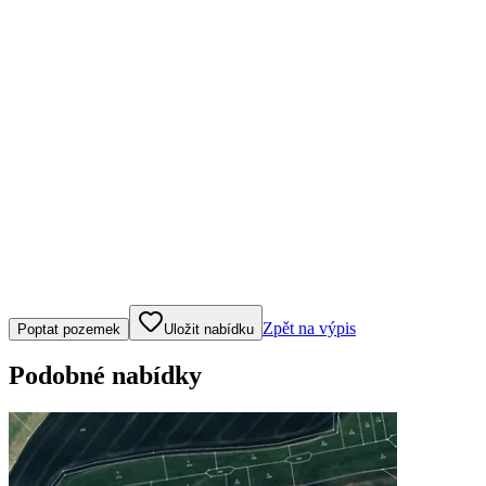
Klepněte nebo klikněte pro ovládání mapy
Zpět na výpis
Poptat pozemek
Uložit nabídku
Podobné nabídky