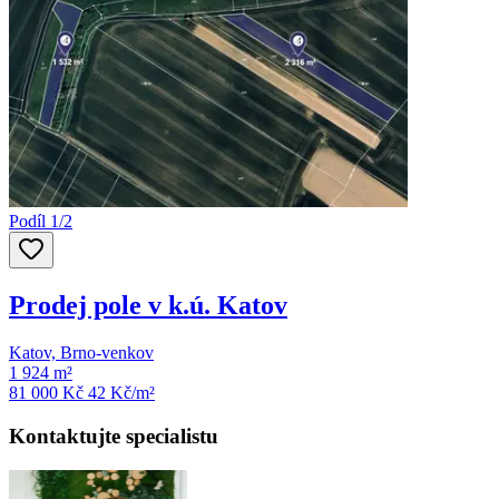
Podíl 1/2
Prodej pole v k.ú. Katov
Katov, Brno-venkov
1 924 m²
81 000 Kč
42
Kč/m²
Kontaktujte specialistu