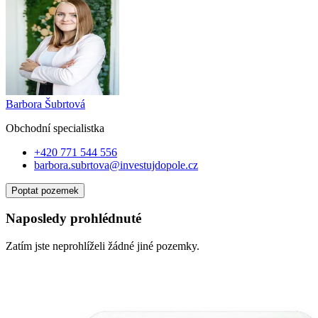
Barbora Šubrtová
Obchodní specialist
ka
+420 771 544 556
barbora.subrtova@investujdopole.cz
Poptat pozemek
Naposledy prohlédnuté
Zatím jste neprohlíželi žádné jiné pozemky.