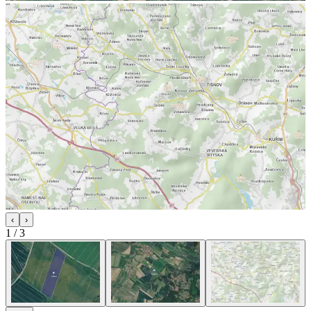
‹
›
1
/
3