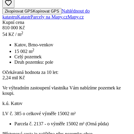
Nahlédnout do
Zkopírovat GPS
Kopírovat GPS
katastru
Katastr
Parcely na Mapy.cz
Mapy.cz
Kupní cena
810 000 Kč
2
54
Kč / m
Katov, Brno-venkov
2
15 002
m
Celý pozemek
Druh pozemku:
pole
Očekávaná hodnota za 10 let:
2,24 mil Kč
Ve výhradním zastoupení vlastníka Vám nabízíme pozemek ke
koupi.
k.ú. Katov
LV č. 385 o celkové výměře 15002 m²
Parcela č. 2137 - o výměře 15002 m² (Orná půda)
Přístupová cesta je zajištěna přes pozemky obce.