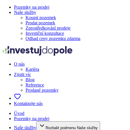
Pozemky na prodej
Naše služby
Koupit pozemek
Prodat pozemek
Zprostředkování prodeje
Investiční konzultace
Odhad ceny pozemku zdarma
O nás
Kariéra
Zjistit víc
Blog
Reference
Prodané pozemky
Kontaktujte nás
Úvod
Pozemky na prodej
Naše služby
Rozbalit podmenu Naše služby