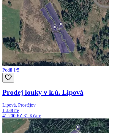
Podíl 1/5
Prodej louky v k.ú. Lipová
Lipová, Prostějov
1 338 m²
41 200 Kč
31
Kč/m²