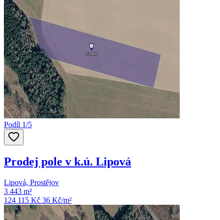
Podíl 1/5
Prodej pole v k.ú. Lipová
Lipová, Prostějov
3 443 m²
124 115 Kč
36
Kč/m²