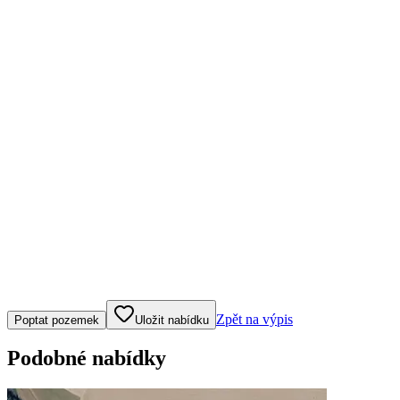
Klepněte nebo klikněte pro ovládání mapy
Zpět na výpis
Poptat pozemek
Uložit nabídku
Podobné nabídky