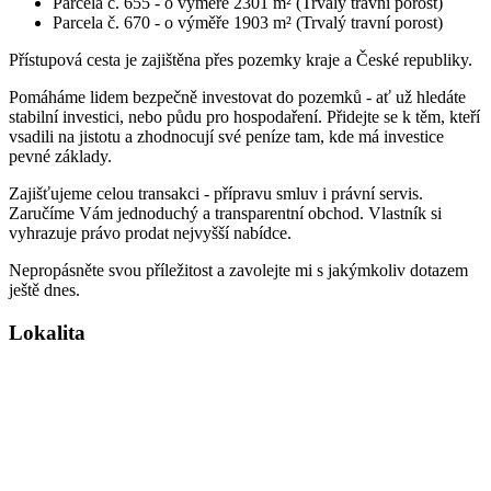
Parcela č. 655 - o výměře 2301 m² (Trvalý travní porost)
Parcela č. 670 - o výměře 1903 m² (Trvalý travní porost)
Přístupová cesta je zajištěna přes pozemky kraje a České republiky.
Pomáháme lidem bezpečně investovat do pozemků - ať už hledáte
stabilní investici, nebo půdu pro hospodaření. Přidejte se k těm, kteří
vsadili na jistotu a zhodnocují své peníze tam, kde má investice
pevné základy.
Zajišťujeme celou transakci - přípravu smluv i právní servis.
Zaručíme Vám jednoduchý a transparentní obchod. Vlastník si
vyhrazuje právo prodat nejvyšší nabídce.
Nepropásněte svou příležitost a zavolejte mi s jakýmkoliv dotazem
ještě dnes.
Lokalita