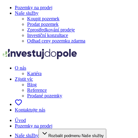
Pozemky na prodej
Naše služby
Koupit pozemek
Prodat pozemek
Zprostředkování prodeje
Investiční konzultace
Odhad ceny pozemku zdarma
O nás
Kariéra
Zjistit víc
Blog
Reference
Prodané pozemky
Kontaktujte nás
Úvod
Pozemky na prodej
Naše služby
Rozbalit podmenu Naše služby