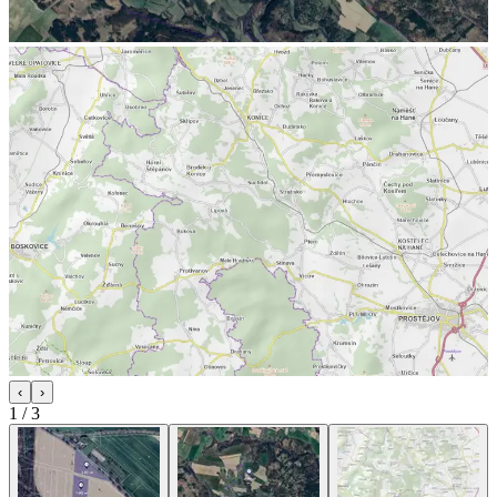
‹
›
1
/
3