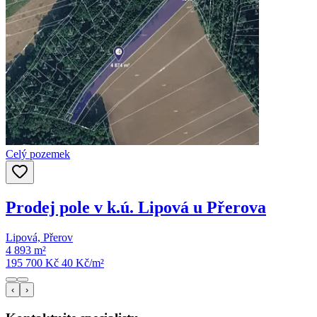
Celý pozemek
Prodej pole v k.ú. Lipová u Přerova
Lipová, Přerov
4 893 m²
195 700 Kč
40
Kč/m²
‹
›