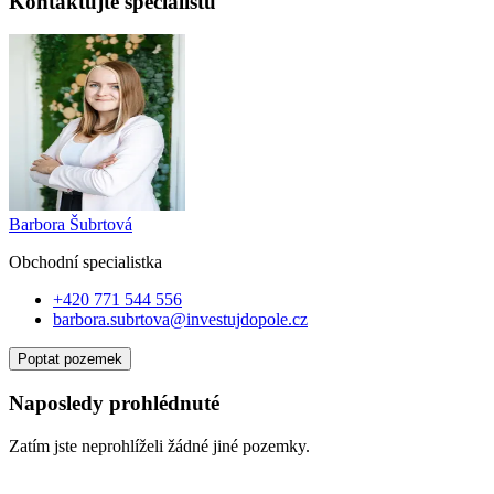
Kontaktujte specialistu
Barbora Šubrtová
Obchodní specialist
ka
+420 771 544 556
barbora.subrtova@investujdopole.cz
Poptat pozemek
Naposledy prohlédnuté
Zatím jste neprohlíželi žádné jiné pozemky.