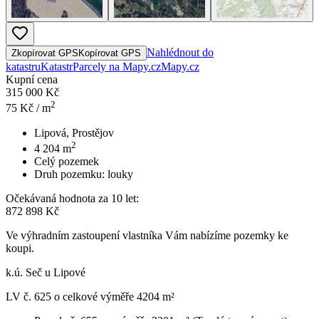
Nahlédnout do
Zkopírovat GPS
Kopírovat GPS
katastru
Katastr
Parcely na Mapy.cz
Mapy.cz
Kupní cena
315 000 Kč
2
75
Kč / m
Lipová, Prostějov
2
4 204
m
Celý pozemek
Druh pozemku:
louky
Očekávaná hodnota za 10 let:
872 898 Kč
Ve výhradním zastoupení vlastníka Vám nabízíme pozemky ke
koupi.
k.ú. Seč u Lipové
LV č. 625 o celkové výměře 4204 m²