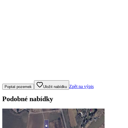
Klepněte nebo klikněte pro ovládání mapy
Zpět na výpis
Poptat pozemek
Uložit nabídku
Podobné nabídky