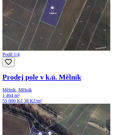
Podíl 1/4
Prodej pole v k.ú. Mělník
Mělník, Mělník
1 464 m²
55 000 Kč
38
Kč/m²