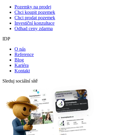
Pozemky na prodej
Chci koupit pozemek
Chci prodat pozemek
Investiční konzultace
Odhad ceny zdarma
IDP
O nás
Reference
Blog
Kariéra
Kontakt
Sleduj sociální sítě