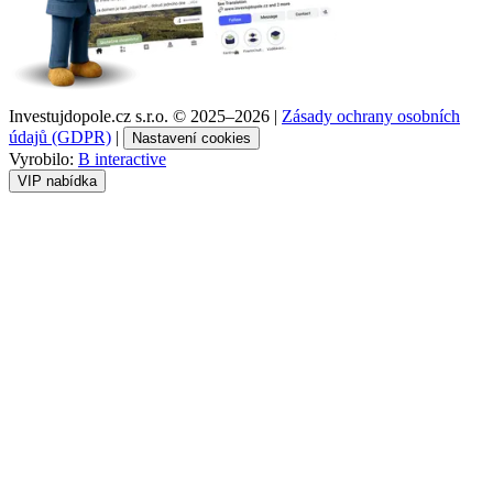
Investujdopole.cz s.r.o. ©
2025–2026
|
Zásady ochrany osobních
údajů (GDPR)
|
Nastavení cookies
Vyrobilo:
B interactive
VIP nabídka