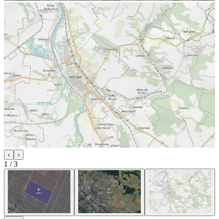
‹
›
1
/
3