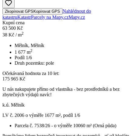
Nahlédnout do
Zkopírovat GPS
Kopírovat GPS
katastru
Katastr
Parcely na Mapy.cz
Mapy.cz
Kupní cena
63 500 Kč
2
38
Kč / m
Mělník, Mělník
2
1 677
m
Podíl 1/6
Druh pozemku:
pole
Očekávaná hodnota za 10 let:
175 965 Kč
U nás nakupujete přímo od vlastníka - bez prostředníků a bez
zbytečných výdajů navíc!
k.ú. Mělník
LV č. 2006 o výměře 1677 m², podíl 1/6
Parcela č. 7538/26 - o výměře 10060 m² (Orná půda)
Pomáháme lidem bezpečně investovat do pozemků - ať už hledáte