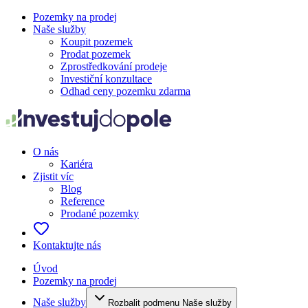
Pozemky na prodej
Naše služby
Koupit pozemek
Prodat pozemek
Zprostředkování prodeje
Investiční konzultace
Odhad ceny pozemku zdarma
O nás
Kariéra
Zjistit víc
Blog
Reference
Prodané pozemky
Kontaktujte nás
Úvod
Pozemky na prodej
Naše služby
Rozbalit podmenu Naše služby