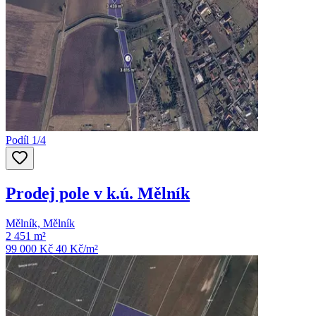
Podíl 1/4
Prodej pole v k.ú. Mělník
Mělník, Mělník
2 451 m²
99 000 Kč
40
Kč/m²