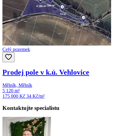
Celý pozemek
Prodej pole v k.ú. Vehlovice
Mělník, Mělník
5 120 m²
175 000 Kč
34
Kč/m²
Kontaktujte specialistu