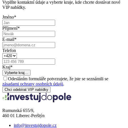
Vyplňte kontaktní údaje a vyberte kraje, kde chcete dostávat nové
VIP nabídky.
Jméno
*
Příjmení
*
E-mail
*
Telefon
Kraj
*
Vyberte kraj…
Odesláním formuláře potvrzujete, že jste se seznámili se
zásadami ochrany osobních údajů
.
Chci odebírat VIP nabídky
Rumunská 655/9,
460 01 Liberec-Perštýn
info@investujdopole.cz