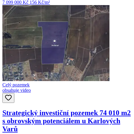
7 099 000 Kč
156
Kč/m²
Celý pozemek
obsahuje video
Strategický investiční pozemek 74 010 m2
s obrovským potenciálem u Karlových
Varů