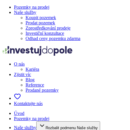
Pozemky na prodej
Naše služby
Koupit pozemek
Prodat pozemek
Zprostředkování prodeje
Investiční konzultace
Odhad ceny pozemku zdarma
O nás
Kariéra
Zjistit víc
Blog
Reference
Prodané pozemky
Kontaktujte nás
Úvod
Pozemky na prodej
Naše služby
Rozbalit podmenu Naše služby