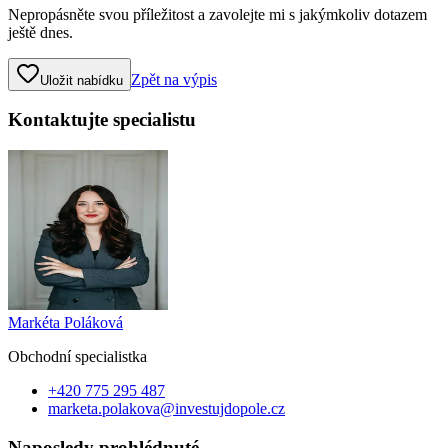
Nepropásněte svou příležitost a zavolejte mi s jakýmkoliv dotazem
ještě dnes.
Zpět na výpis
Uložit nabídku
Kontaktujte specialistu
Markéta Poláková
Obchodní specialist
ka
+420 775 295 487
marketa.polakova@investujdopole.cz
Naposledy prohlédnuté