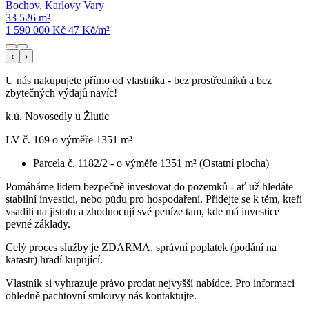
Bochov, Karlovy Vary
33 526 m²
1 590 000 Kč
47
Kč/m²
‹
›
U nás nakupujete přímo od vlastníka - bez prostředníků a bez
zbytečných výdajů navíc!
k.ú. Novosedly u Žlutic
LV č. 169 o výměře 1351 m²
Parcela č. 1182/2 - o výměře 1351 m² (Ostatní plocha)
Pomáháme lidem bezpečně investovat do pozemků - ať už hledáte
stabilní investici, nebo půdu pro hospodaření. Přidejte se k těm, kteří
vsadili na jistotu a zhodnocují své peníze tam, kde má investice
pevné základy.
Celý proces služby je ZDARMA, správní poplatek (podání na
katastr) hradí kupující.
Vlastník si vyhrazuje právo prodat nejvyšší nabídce. Pro informaci
ohledně pachtovní smlouvy nás kontaktujte.