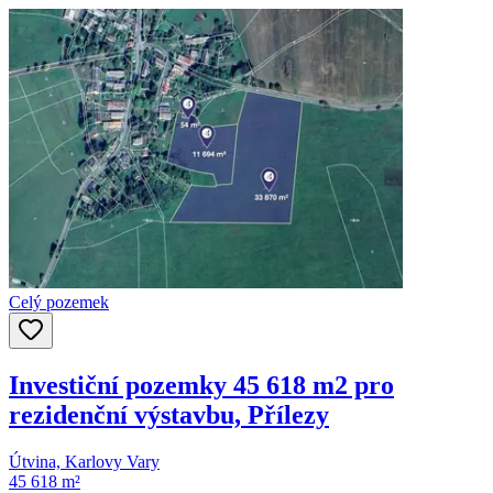
Celý pozemek
Investiční pozemky 45 618 m2 pro
rezidenční výstavbu, Přílezy
Útvina, Karlovy Vary
45 618 m²