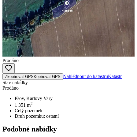
Prodáno
Nahlédnout do katastru
Katastr
Zkopírovat GPS
Kopírovat GPS
Stav nabídky
Prodáno
Pšov, Karlovy Vary
2
1 351
m
Celý pozemek
Druh pozemku:
ostatní
Podobné nabídky