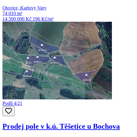
Otovice, Karlovy Vary
74 010 m²
14 500 000 Kč
196
Kč/m²
Podíl 4/21
Prodej pole v k.ú. Těšetice u Bochova