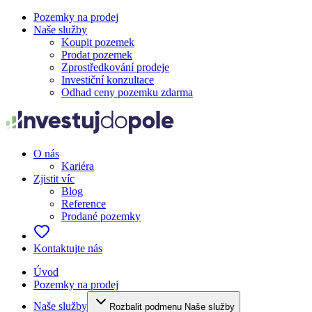
Pozemky na prodej
Naše služby
Koupit pozemek
Prodat pozemek
Zprostředkování prodeje
Investiční konzultace
Odhad ceny pozemku zdarma
O nás
Kariéra
Zjistit víc
Blog
Reference
Prodané pozemky
Kontaktujte nás
Úvod
Pozemky na prodej
Naše služby
Rozbalit podmenu Naše služby