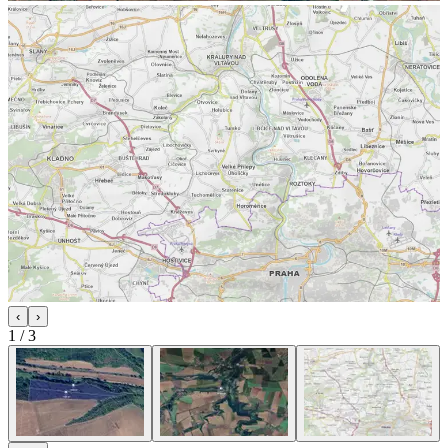
‹
›
1
/
3