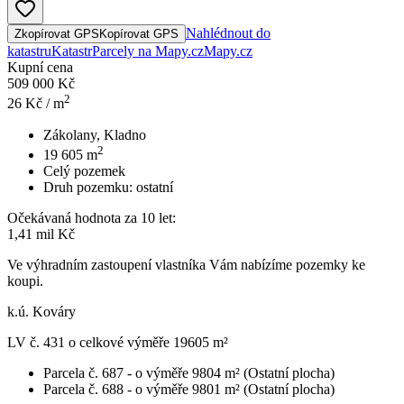
Nahlédnout do
Zkopírovat GPS
Kopírovat GPS
katastru
Katastr
Parcely na Mapy.cz
Mapy.cz
Kupní cena
509 000 Kč
2
26
Kč / m
Zákolany, Kladno
2
19 605
m
Celý pozemek
Druh pozemku:
ostatní
Očekávaná hodnota za 10 let:
1,41 mil Kč
Ve výhradním zastoupení vlastníka Vám nabízíme pozemky ke
koupi.
k.ú. Kováry
LV č. 431 o celkové výměře 19605 m²
Parcela č. 687 - o výměře 9804 m² (Ostatní plocha)
Parcela č. 688 - o výměře 9801 m² (Ostatní plocha)