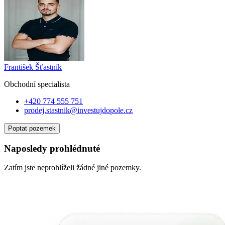
František Šťastník
Obchodní specialist
a
+420 774 555 751
prodej.stastnik@investujdopole.cz
Poptat pozemek
Naposledy prohlédnuté
Zatím jste neprohlíželi žádné jiné pozemky.