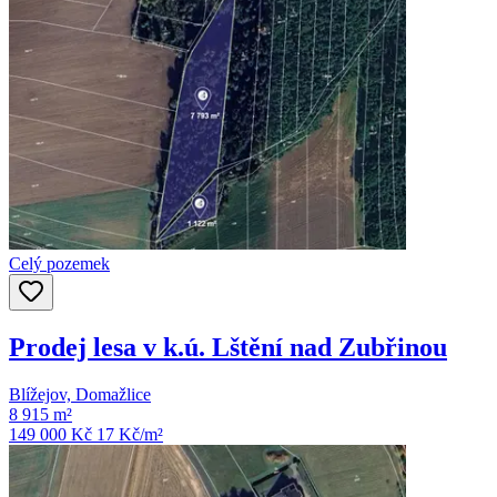
Celý pozemek
Prodej lesa v k.ú. Lštění nad Zubřinou
Blížejov, Domažlice
8 915 m²
149 000 Kč
17
Kč/m²