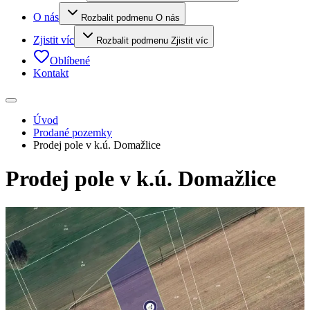
O nás
Rozbalit podmenu O nás
Zjistit víc
Rozbalit podmenu Zjistit víc
Oblíbené
Kontakt
Úvod
Prodané pozemky
Prodej pole v k.ú. Domažlice
Prodej pole v k.ú. Domažlice