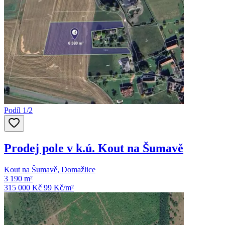
Podíl 1/2
Prodej pole v k.ú. Kout na Šumavě
Kout na Šumavě, Domažlice
3 190 m²
315 000 Kč
99
Kč/m²