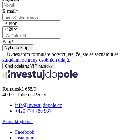
E-mail
*
Telefon
Kraj
*
Vyberte kraj…
Odesláním formuláře potvrzujete, že jste se seznámili se
zásadami ochrany osobních údajů
.
Chci odebírat VIP nabídky
Rumunská 655/9,
460 01 Liberec-Perštýn
info@investujdopole.cz
+420 774 780 937
Kontaktujte nás
Facebook
Instagram