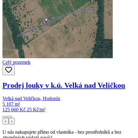
Celý pozemek
Prodej louky v k.ú. Velká nad Veličkou
Velká nad Veličkou, Hodonín
5 107 m²
125 660 Kč
25
Kč/m²
‹
›
U nás nakupujete přímo od vlastníka - bez prostředníků a bez
zbytečných výdajů navíc!