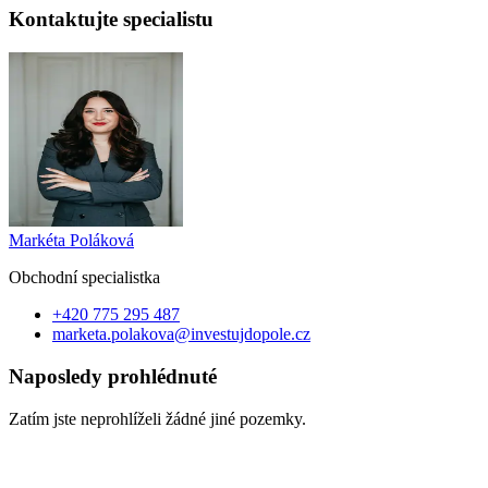
Kontaktujte specialistu
Markéta Poláková
Obchodní specialist
ka
+420 775 295 487
marketa.polakova@investujdopole.cz
Naposledy prohlédnuté
Zatím jste neprohlíželi žádné jiné pozemky.