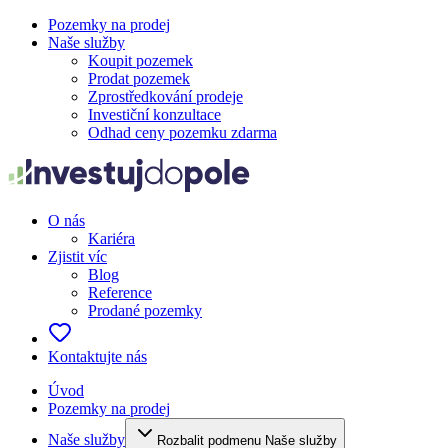
Pozemky na prodej
Naše služby
Koupit pozemek
Prodat pozemek
Zprostředkování prodeje
Investiční konzultace
Odhad ceny pozemku zdarma
O nás
Kariéra
Zjistit víc
Blog
Reference
Prodané pozemky
Kontaktujte nás
Úvod
Pozemky na prodej
Naše služby
Rozbalit podmenu Naše služby