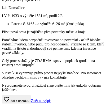
k.ú. Domažlice
LV č. 1933 o výměře 1531 m², podíl 2/8
Parcela č. 6165 - o výměře 6126 m² (Orná půda)
Přístupová cesta je zajištěna přes pozemky města a kraje.
Pomáháme lidem bezpečně investovat do pozemků - ať už hledáte
stabilní investici, nebo půdu pro hospodaření. Přidejte se k těm, kteří
vsadili na jistotu a zhodnocují své peníze tam, kde má investice
pevné základy.
Celý proces služby je ZDARMA, správní poplatek (podání na
katastr) hradí kupující.
Vlastník si vyhrazuje právo prodat nejvyšší nabídce. Pro informaci
ohledně pachtovní smlouvy nás kontaktujte.
Nepropásněte svou příležitost a zavolejte mi s jakýmkoliv dotazem
ještě dnes.
Zpět na výpis
Uložit nabídku