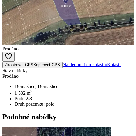
Prodáno
Nahlédnout do katastru
Katastr
Zkopírovat GPS
Kopírovat GPS
Stav nabídky
Prodáno
Domažlice, Domažlice
2
1 532
m
Podíl 2/8
Druh pozemku:
pole
Podobné nabídky