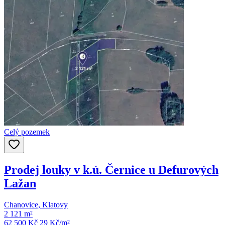
Celý pozemek
Prodej louky v k.ú. Černice u Defurových
Lažan
Chanovice, Klatovy
2 121 m²
62 500 Kč
29
Kč/m²