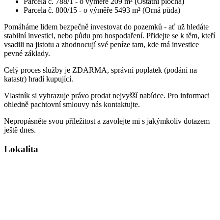
Parcela č. 788/1 - o výměře 209 m² (Ostatní plocha)
Parcela č. 800/15 - o výměře 5493 m² (Orná půda)
Pomáháme lidem bezpečně investovat do pozemků - ať už hledáte
stabilní investici, nebo půdu pro hospodaření. Přidejte se k těm, kteří
vsadili na jistotu a zhodnocují své peníze tam, kde má investice
pevné základy.
Celý proces služby je ZDARMA, správní poplatek (podání na
katastr) hradí kupující.
Vlastník si vyhrazuje právo prodat nejvyšší nabídce. Pro informaci
ohledně pachtovní smlouvy nás kontaktujte.
Nepropásněte svou příležitost a zavolejte mi s jakýmkoliv dotazem
ještě dnes.
Lokalita