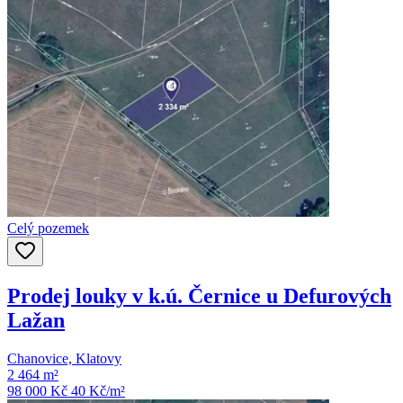
Celý pozemek
Prodej louky v k.ú. Černice u Defurových
Lažan
Chanovice, Klatovy
2 464 m²
98 000 Kč
40
Kč/m²