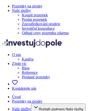
Pozemky na prodej
Naše služby
Koupit pozemek
Prodat pozemek
Zprostředkování prodeje
Investiční konzultace
Odhad ceny pozemku zdarma
O nás
Kariéra
Zjistit víc
Blog
Reference
Prodané pozemky
Kontaktujte nás
Úvod
Pozemky na prodej
Naše služby
Rozbalit podmenu Naše služby