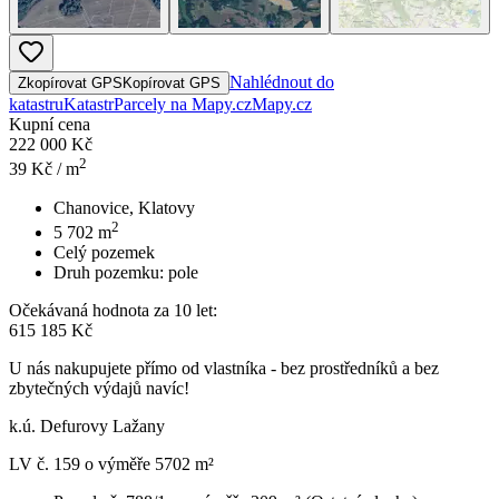
Nahlédnout do
Zkopírovat GPS
Kopírovat GPS
katastru
Katastr
Parcely na Mapy.cz
Mapy.cz
Kupní cena
222 000 Kč
2
39
Kč / m
Chanovice, Klatovy
2
5 702
m
Celý pozemek
Druh pozemku:
pole
Očekávaná hodnota za 10 let:
615 185 Kč
U nás nakupujete přímo od vlastníka - bez prostředníků a bez
zbytečných výdajů navíc!
k.ú. Defurovy Lažany
LV č. 159 o výměře 5702 m²