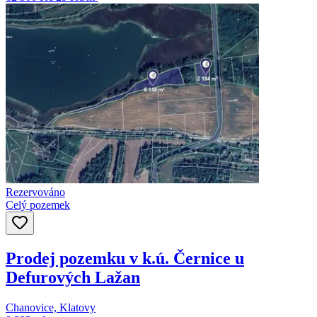
Rezervováno
Celý pozemek
Prodej pozemku v k.ú. Černice u
Defurových Lažan
Chanovice, Klatovy