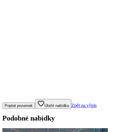
Klepněte nebo klikněte pro ovládání mapy
Zpět na výpis
Poptat pozemek
Uložit nabídku
Podobné nabídky