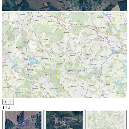
‹
›
1
/
3