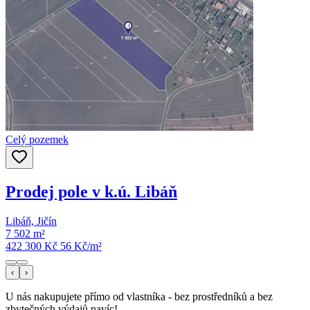
Celý pozemek
Prodej pole v k.ú. Libáň
Libáň, Jičín
7 502 m²
422 300 Kč
56
Kč/m²
‹
›
U nás nakupujete přímo od vlastníka - bez prostředníků a bez
zbytečných výdajů navíc!