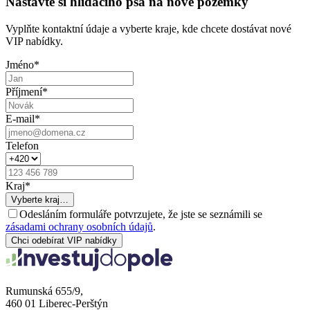
Nastavte si hlídacího psa na nové pozemky
Vyplňte kontaktní údaje a vyberte kraje, kde chcete dostávat nové
VIP nabídky.
Jméno
*
Příjmení
*
E-mail
*
Telefon
Kraj
*
Vyberte kraj…
Odesláním formuláře potvrzujete, že jste se seznámili se
zásadami ochrany osobních údajů
.
Chci odebírat VIP nabídky
Rumunská 655/9,
460 01 Liberec-Perštýn