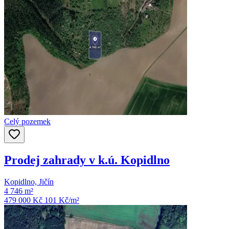
Celý pozemek
Prodej zahrady v k.ú. Kopidlno
Kopidlno, Jičín
4 746 m²
479 000 Kč
101
Kč/m²