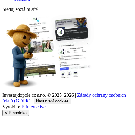
Sleduj sociální sítě
Investujdopole.cz s.r.o. ©
2025–2026
|
Zásady ochrany osobních
údajů (GDPR)
|
Nastavení cookies
Vyrobilo:
B interactive
VIP nabídka