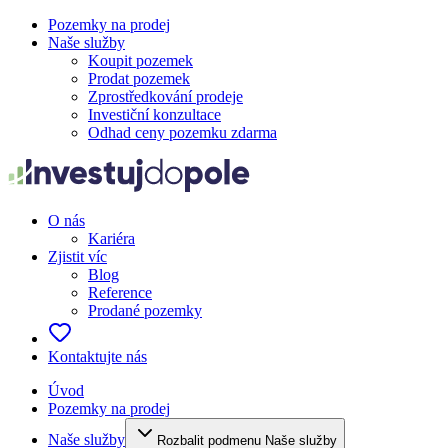
Pozemky na prodej
Naše služby
Koupit pozemek
Prodat pozemek
Zprostředkování prodeje
Investiční konzultace
Odhad ceny pozemku zdarma
O nás
Kariéra
Zjistit víc
Blog
Reference
Prodané pozemky
Kontaktujte nás
Úvod
Pozemky na prodej
Naše služby
Rozbalit podmenu Naše služby