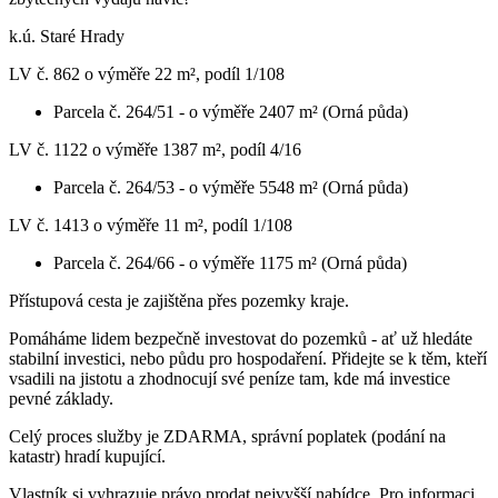
k.ú. Staré Hrady
LV č. 862 o výměře 22 m², podíl 1/108
Parcela č. 264/51 - o výměře 2407 m² (Orná půda)
LV č. 1122 o výměře 1387 m², podíl 4/16
Parcela č. 264/53 - o výměře 5548 m² (Orná půda)
LV č. 1413 o výměře 11 m², podíl 1/108
Parcela č. 264/66 - o výměře 1175 m² (Orná půda)
Přístupová cesta je zajištěna přes pozemky kraje.
Pomáháme lidem bezpečně investovat do pozemků - ať už hledáte
stabilní investici, nebo půdu pro hospodaření. Přidejte se k těm, kteří
vsadili na jistotu a zhodnocují své peníze tam, kde má investice
pevné základy.
Celý proces služby je ZDARMA, správní poplatek (podání na
katastr) hradí kupující.
Vlastník si vyhrazuje právo prodat nejvyšší nabídce. Pro informaci