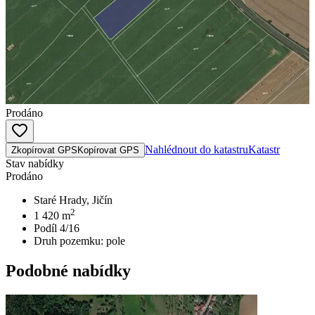
Prodáno
Nahlédnout do katastru
Katastr
Zkopírovat GPS
Kopírovat GPS
Stav nabídky
Prodáno
Staré Hrady, Jičín
2
1 420
m
Podíl 4/16
Druh pozemku:
pole
Podobné nabídky