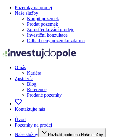
Pozemky na prodej
Naše služby
Koupit pozemek
Prodat pozemek
Zprostředkování prodeje
Investiční konzultace
Odhad ceny pozemku zdarma
O nás
Kariéra
Zjistit víc
Blog
Reference
Prodané pozemky
Kontaktujte nás
Úvod
Pozemky na prodej
Naše služby
Rozbalit podmenu Naše služby