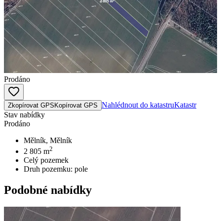
Prodáno
Nahlédnout do katastru
Katastr
Zkopírovat GPS
Kopírovat GPS
Stav nabídky
Prodáno
Mělník, Mělník
2
2 805
m
Celý pozemek
Druh pozemku:
pole
Podobné nabídky