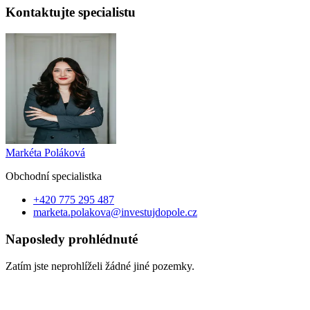
Kontaktujte specialistu
Markéta Poláková
Obchodní specialist
ka
+420 775 295 487
marketa.polakova@investujdopole.cz
Naposledy prohlédnuté
Zatím jste neprohlíželi žádné jiné pozemky.