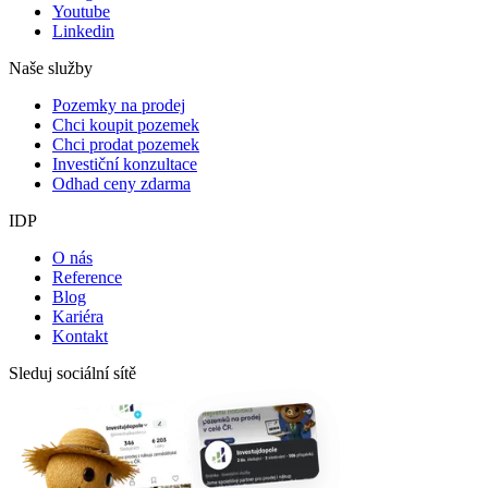
Youtube
Linkedin
Naše služby
Pozemky na prodej
Chci koupit pozemek
Chci prodat pozemek
Investiční konzultace
Odhad ceny zdarma
IDP
O nás
Reference
Blog
Kariéra
Kontakt
Sleduj sociální sítě