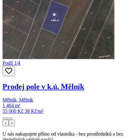
Podíl 1/4
Prodej pole v k.ú. Mělník
Mělník, Mělník
1 464 m²
55 000 Kč
38
Kč/m²
‹
›
U nás nakupujete přímo od vlastníka - bez prostředníků a bez
zbytečných výdajů navíc!