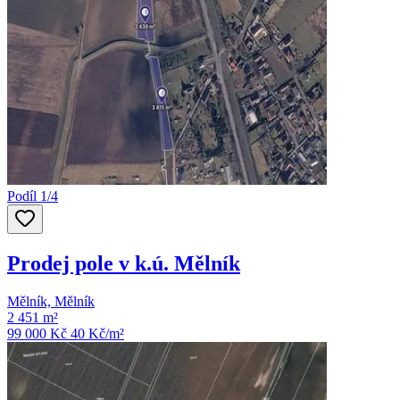
Podíl 1/4
Prodej pole v k.ú. Mělník
Mělník, Mělník
2 451 m²
99 000 Kč
40
Kč/m²