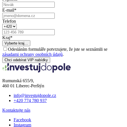
E-mail
*
Telefon
Kraj
*
Vyberte kraj…
Odesláním formuláře potvrzujete, že jste se seznámili se
zásadami ochrany osobních údajů
.
Chci odebírat VIP nabídky
Rumunská 655/9,
460 01 Liberec-Perštýn
info@investujdopole.cz
+420 774 780 937
Kontaktujte nás
Facebook
Instagram