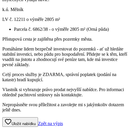
k.ú. Mělník
LV č. 12211 o výměře 2805 m²
Parcela č. 6862/38 - o výměře 2805 m² (Orná půda)
Přístupová cesta je zajištěna přes pozemky města.
Pomáháme lidem bezpečně investovat do pozemků - ať už hledáte
stabilní investici, nebo půdu pro hospodaření. Přidejte se k těm, kteří
vsadili na jistotu a zhodnocují své peníze tam, kde má investice
pevné základy.
Celý proces služby je ZDARMA, správní poplatek (podání na
katastr) hradí kupující.
Vlastník si vyhrazuje právo prodat nejvyšší nabídce. Pro informaci
ohledně pachtovní smlouvy nás kontaktujte.
Nepropásněte svou příležitost a zavolejte mi s jakýmkoliv dotazem
ještě dnes.
Zpět na výpis
Uložit nabídku