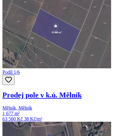
Podíl 1/6
Prodej pole v k.ú. Mělník
Mělník, Mělník
1 677 m²
63 500 Kč
38
Kč/m²