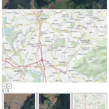
‹
›
1
/
3