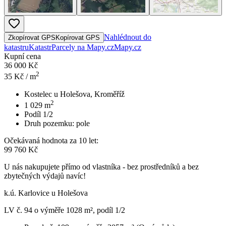
Nahlédnout do
Zkopírovat GPS
Kopírovat GPS
katastru
Katastr
Parcely na Mapy.cz
Mapy.cz
Kupní cena
36 000 Kč
2
35
Kč / m
Kostelec u Holešova, Kroměříž
2
1 029
m
Podíl 1/2
Druh pozemku:
pole
Očekávaná hodnota za 10 let:
99 760 Kč
U nás nakupujete přímo od vlastníka - bez prostředníků a bez
zbytečných výdajů navíc!
k.ú. Karlovice u Holešova
LV č. 94 o výměře 1028 m², podíl 1/2