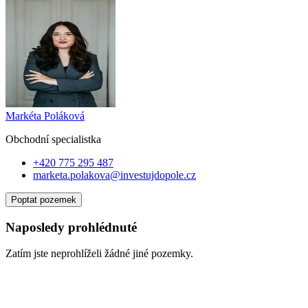
Markéta Poláková
Obchodní specialist
ka
+420 775 295 487
marketa.polakova@investujdopole.cz
Poptat pozemek
Naposledy prohlédnuté
Zatím jste neprohlíželi žádné jiné pozemky.