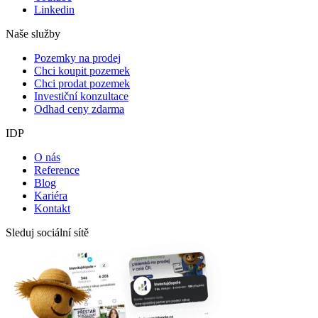
Linkedin
Naše služby
Pozemky na prodej
Chci koupit pozemek
Chci prodat pozemek
Investiční konzultace
Odhad ceny zdarma
IDP
O nás
Reference
Blog
Kariéra
Kontakt
Sleduj sociální sítě