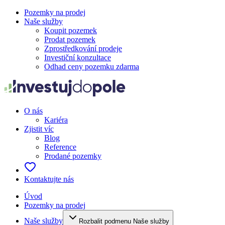
Pozemky na prodej
Naše služby
Koupit pozemek
Prodat pozemek
Zprostředkování prodeje
Investiční konzultace
Odhad ceny pozemku zdarma
O nás
Kariéra
Zjistit víc
Blog
Reference
Prodané pozemky
Kontaktujte nás
Úvod
Pozemky na prodej
Naše služby
Rozbalit podmenu Naše služby