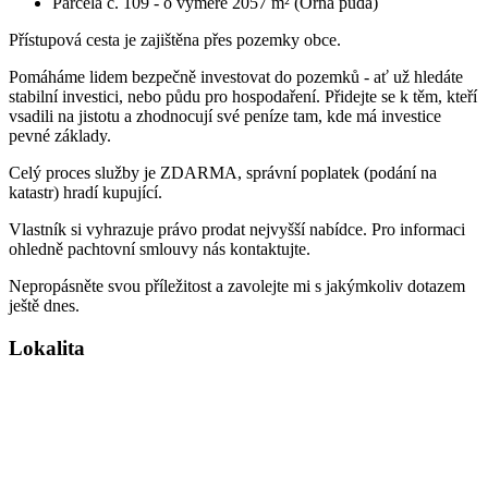
Parcela č. 109 - o výměře 2057 m² (Orná půda)
Přístupová cesta je zajištěna přes pozemky obce.
Pomáháme lidem bezpečně investovat do pozemků - ať už hledáte
stabilní investici, nebo půdu pro hospodaření. Přidejte se k těm, kteří
vsadili na jistotu a zhodnocují své peníze tam, kde má investice
pevné základy.
Celý proces služby je ZDARMA, správní poplatek (podání na
katastr) hradí kupující.
Vlastník si vyhrazuje právo prodat nejvyšší nabídce. Pro informaci
ohledně pachtovní smlouvy nás kontaktujte.
Nepropásněte svou příležitost a zavolejte mi s jakýmkoliv dotazem
ještě dnes.
Lokalita